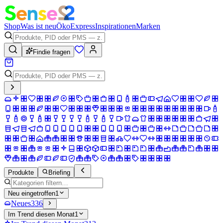
Shop
Was ist neu
Öko
Express
Inspirationen
Marken
Findie fragen
Produkte
Briefing
Neu eingetroffen
1
Neues
336
Im Trend diesen Monat
1