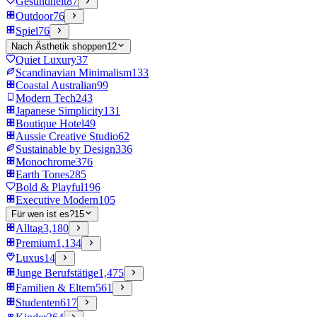
Gesundheit
87
Outdoor
76
Spiel
76
Nach Ästhetik shoppen
12
Quiet Luxury
37
Scandinavian Minimalism
133
Coastal Australian
99
Modern Tech
243
Japanese Simplicity
131
Boutique Hotel
49
Aussie Creative Studio
62
Sustainable by Design
336
Monochrome
376
Earth Tones
285
Bold & Playful
196
Executive Modern
105
Für wen ist es?
15
Alltag
3,180
Premium
1,134
Luxus
14
Junge Berufstätige
1,475
Familien & Eltern
561
Studenten
617