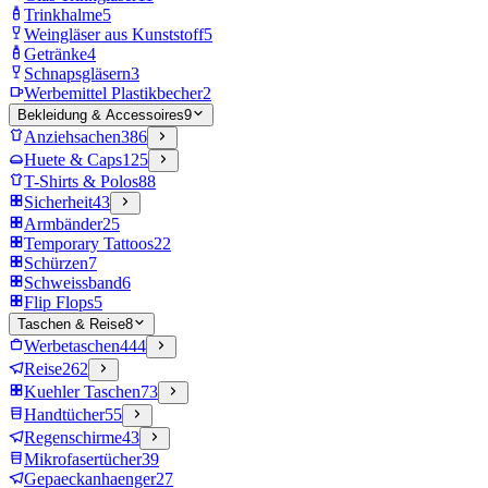
Trinkhalme
5
Weingläser aus Kunststoff
5
Getränke
4
Schnapsgläsern
3
Werbemittel Plastikbecher
2
Bekleidung & Accessoires
9
Anziehsachen
386
Huete & Caps
125
T-Shirts & Polos
88
Sicherheit
43
Armbänder
25
Temporary Tattoos
22
Schürzen
7
Schweissband
6
Flip Flops
5
Taschen & Reise
8
Werbetaschen
444
Reise
262
Kuehler Taschen
73
Handtücher
55
Regenschirme
43
Mikrofasertücher
39
Gepaeckanhaenger
27