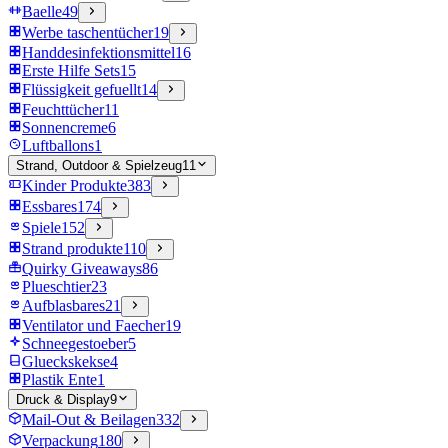
Baelle
49
Werbe taschentücher
19
Handdesinfektionsmittel
16
Erste Hilfe Sets
15
Flüssigkeit gefuellt
14
Feuchttücher
11
Sonnencreme
6
Luftballons
1
Strand, Outdoor & Spielzeug
11
Kinder Produkte
383
Essbares
174
Spiele
152
Strand produkte
110
Quirky Giveaways
86
Plueschtier
23
Aufblasbares
21
Ventilator und Faecher
19
Schneegestoeber
5
Glueckskekse
4
Plastik Ente
1
Druck & Display
9
Mail-Out & Beilagen
332
Verpackung
180