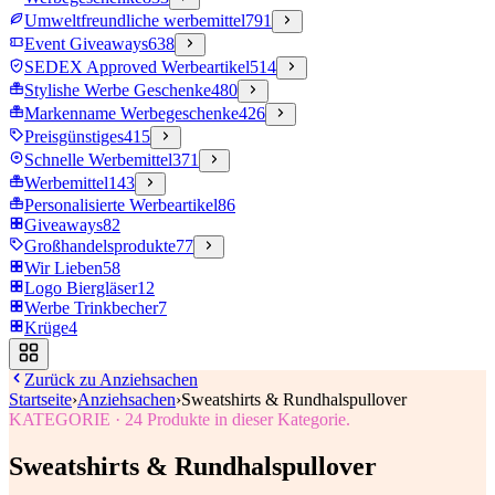
Umweltfreundliche werbemittel
791
Event Giveaways
638
SEDEX Approved Werbeartikel
514
Stylishe Werbe Geschenke
480
Markenname Werbegeschenke
426
Preisgünstiges
415
Schnelle Werbemittel
371
Werbemittel
143
Personalisierte Werbeartikel
86
Giveaways
82
Großhandelsprodukte
77
Wir Lieben
58
Logo Biergläser
12
Werbe Trinkbecher
7
Krüge
4
Zurück zu
Anziehsachen
Startseite
›
Anziehsachen
›
Sweatshirts & Rundhalspullover
KATEGORIE
·
24
Produkte in dieser Kategorie.
Sweatshirts & Rundhalspullover