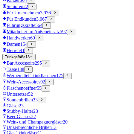
Kinder
364
Senioren
22
Für Unternehmen
3,936
Für Endkunden
3,067
Führungskräfte
564
Mitarbeiter im Außeneinsatz
597
Handwerker
69
Damen
154
Herren
91
Trinkgefäße
18
Bar Accessoirs
295
Tasse
188
Werbemittel Trinkflaschen
175
Wein-Accessoires
92
Flaschenoeffner
55
Untersetzer
52
Sonnenbrillen
33
Gläser
23
Stubby-Halter
23
Beer Glasses
22
Wein- und Champagnergläser
20
Unzerbrechliche Brillen
13
Glas Trinkgläser
11