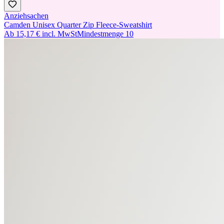
Anziehsachen
Camden Unisex Quarter Zip Fleece-Sweatshirt
Ab
15,17 €
incl. MwSt
Mindestmenge
10