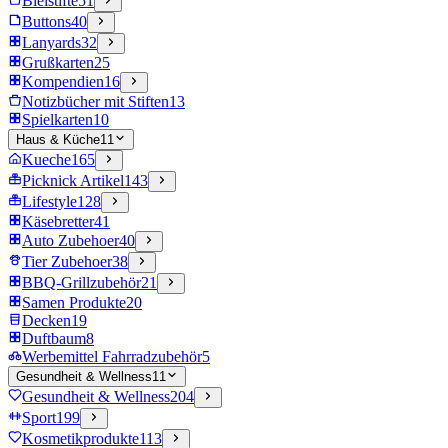
Bleistifte
51
Buttons
40
Lanyards
32
Grußkarten
25
Kompendien
16
Notizbücher mit Stiften
13
Spielkarten
10
Haus & Küche
11
Kueche
165
Picknick Artikel
143
Lifestyle
128
Käsebretter
41
Auto Zubehoer
40
Tier Zubehoer
38
BBQ-Grillzubehör
21
Samen Produkte
20
Decken
19
Duftbaum
8
Werbemittel Fahrradzubehör
5
Gesundheit & Wellness
11
Gesundheit & Wellness
204
Sport
199
Kosmetikprodukte
113