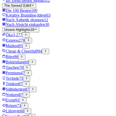
Im Trend diesen Monat
312
The Sense2 Edit
4
Die 100 Besten
100
Kreative Branding-Ideen
63
Nach Ästhetik shoppen
12
Nach Absicht einkaufen
30
Unsere Highlights
18
Öko
3,277
Express
278
Marken
85
Cheap & Cheerful
994
Büro
96
Bekleidung
69
Taschen
70
Premium
47
Technik
75
Trinken
87
Süßigkeiten
87
Notizen
87
Event
91
Reisen
73
Lifestyle
60