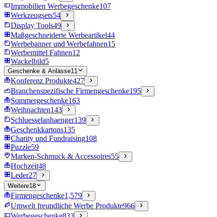
Immobilien Werbegeschenke
107
Werkzeugsets
54
Display Tools
49
Maßgeschneiderte Werbeartikel
44
Werbebanner und Werbefahnen
15
Werbemittel Fahnen
12
Wackelbild
5
Geschenke & Anlässe
11
Konferenz Produkte
427
Branchenspezifische Firmengeschenke
195
Sommergeschenke
163
Weihnachten
143
Schluesselanhaenger
139
Geschenkkartons
135
Charity und Fundraising
108
Puzzle
59
Marken-Schmuck & Accessoires
55
Hochzeit
48
Leder
27
Weitere
18
Firmengeschenke
1,579
Umwelt freundliche Werbe Produkte
966
Werbegeschenke
833