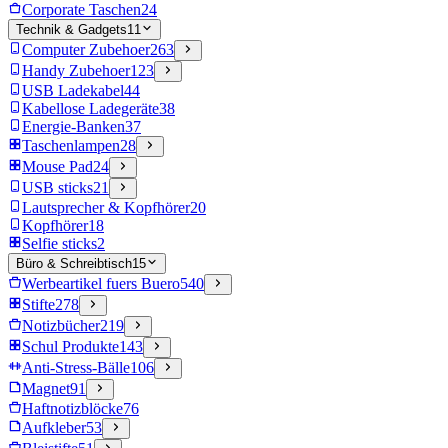
Corporate Taschen
24
Technik & Gadgets
11
Computer Zubehoer
263
Handy Zubehoer
123
USB Ladekabel
44
Kabellose Ladegeräte
38
Energie-Banken
37
Taschenlampen
28
Mouse Pad
24
USB sticks
21
Lautsprecher & Kopfhörer
20
Kopfhörer
18
Selfie sticks
2
Büro & Schreibtisch
15
Werbeartikel fuers Buero
540
Stifte
278
Notizbücher
219
Schul Produkte
143
Anti-Stress-Bälle
106
Magnet
91
Haftnotizblöcke
76
Aufkleber
53