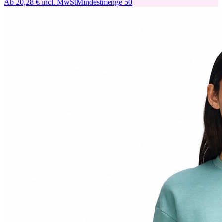
Ab
20,28 €
incl. MwSt
Mindestmenge
50