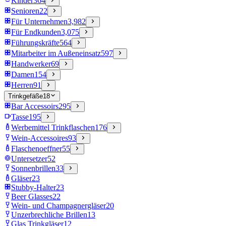
Kinder
364
Senioren
22
Für Unternehmen
3,982
Für Endkunden
3,075
Führungskräfte
564
Mitarbeiter im Außeneinsatz
597
Handwerker
69
Damen
154
Herren
91
Trinkgefäße
18
Bar Accessoirs
295
Tasse
195
Werbemittel Trinkflaschen
176
Wein-Accessoires
93
Flaschenoeffner
55
Untersetzer
52
Sonnenbrillen
33
Gläser
23
Stubby-Halter
23
Beer Glasses
22
Wein- und Champagnergläser
20
Unzerbrechliche Brillen
13
Glas Trinkgläser
12