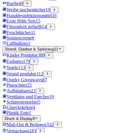
Baelle
49
Werbe taschentücher
19
Handdesinfektionsmittel
16
Erste Hilfe Sets
15
Flüssigkeit gefuellt
14
Feuchttücher
11
Sonnencreme
6
Luftballons
1
Strand, Outdoor & Spielzeug
11
Kinder Produkte
389
Essbares
179
Spiele
153
Strand produkte
112
Quirky Giveaways
87
Plueschtier
25
Aufblasbares
21
Ventilator und Faecher
19
Schneegestoeber
5
Glueckskekse
4
Plastik Ente
1
Druck & Display
9
Mail-Out & Beilagen
332
Verpackung
183