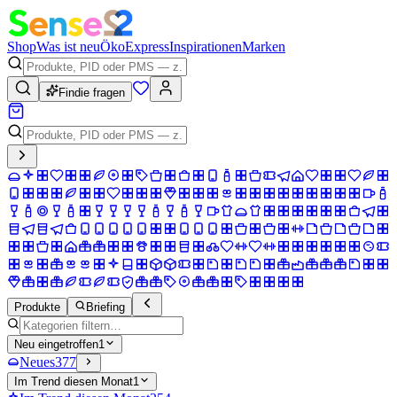
Shop
Was ist neu
Öko
Express
Inspirationen
Marken
Findie fragen
Produkte
Briefing
Neu eingetroffen
1
Neues
377
Im Trend diesen Monat
1