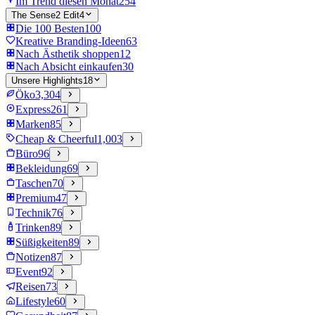
Im Trend diesen Monat
254
The Sense2 Edit
4
Die 100 Besten
100
Kreative Branding-Ideen
63
Nach Ästhetik shoppen
12
Nach Absicht einkaufen
30
Unsere Highlights
18
Öko
3,304
Express
261
Marken
85
Cheap & Cheerful
1,003
Büro
96
Bekleidung
69
Taschen
70
Premium
47
Technik
76
Trinken
89
Süßigkeiten
89
Notizen
87
Event
92
Reisen
73
Lifestyle
60