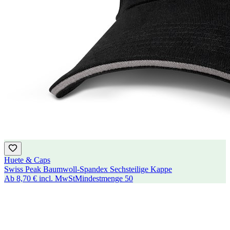
Huete & Caps
Swiss Peak Baumwoll-Spandex Sechsteilige Kappe
Ab
8,70 €
incl. MwSt
Mindestmenge
50