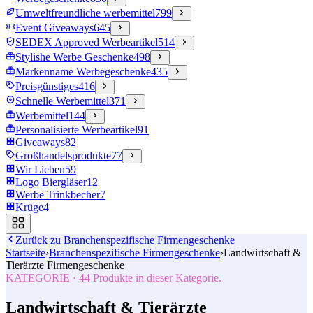
Umweltfreundliche werbemittel
799
Event Giveaways
645
SEDEX Approved Werbeartikel
514
Stylishe Werbe Geschenke
498
Markenname Werbegeschenke
435
Preisgünstiges
416
Schnelle Werbemittel
371
Werbemittel
144
Personalisierte Werbeartikel
91
Giveaways
82
Großhandelsprodukte
77
Wir Lieben
59
Logo Biergläser
12
Werbe Trinkbecher
7
Krüge
4
Zurück zu
Branchenspezifische Firmengeschenke
Startseite
›
Branchenspezifische Firmengeschenke
›
Landwirtschaft &
Tierärzte Firmengeschenke
KATEGORIE
·
44
Produkte in dieser Kategorie.
Landwirtschaft & Tierärzte