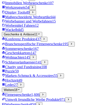
Immobilien Werbegeschenke
107
Werkzeugsets
54
Display Tools
49
Maßgeschneiderte Werbeartikel
44
Werbebanner und Werbefahnen
15
Werbemittel Fahnen
12
Wackelbild
5
Geschenke & Anlässe
11
Konferenz Produkte
437
Branchenspezifische Firmengeschenke
195
Sommergeschenke
167
Geschenkkartons
147
Weihnachten
145
Schluesselanhaenger
141
Charity und Fundraising
108
Puzzle
59
Marken-Schmuck & Accessoires
55
Hochzeit
49
Leder
27
Weitere
18
Firmengeschenke
1,606
Umwelt freundliche Werbe Produkte
971
Werbegeschenke
850