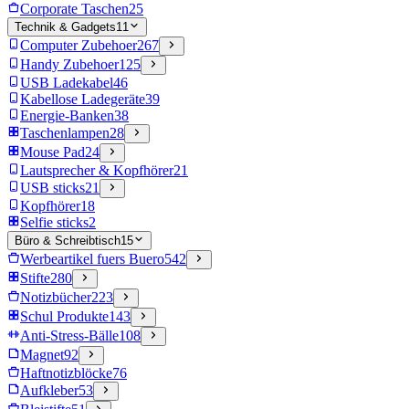
Corporate Taschen
25
Technik & Gadgets
11
Computer Zubehoer
267
Handy Zubehoer
125
USB Ladekabel
46
Kabellose Ladegeräte
39
Energie-Banken
38
Taschenlampen
28
Mouse Pad
24
Lautsprecher & Kopfhörer
21
USB sticks
21
Kopfhörer
18
Selfie sticks
2
Büro & Schreibtisch
15
Werbeartikel fuers Buero
542
Stifte
280
Notizbücher
223
Schul Produkte
143
Anti-Stress-Bälle
108
Magnet
92
Haftnotizblöcke
76
Aufkleber
53