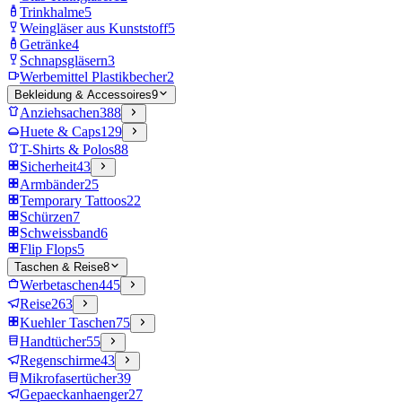
Trinkhalme
5
Weingläser aus Kunststoff
5
Getränke
4
Schnapsgläsern
3
Werbemittel Plastikbecher
2
Bekleidung & Accessoires
9
Anziehsachen
388
Huete & Caps
129
T-Shirts & Polos
88
Sicherheit
43
Armbänder
25
Temporary Tattoos
22
Schürzen
7
Schweissband
6
Flip Flops
5
Taschen & Reise
8
Werbetaschen
445
Reise
263
Kuehler Taschen
75
Handtücher
55
Regenschirme
43
Mikrofasertücher
39
Gepaeckanhaenger
27