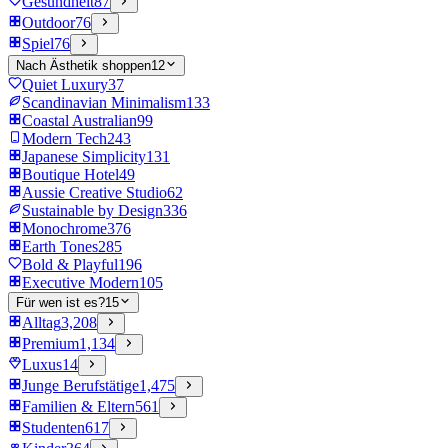
Gesundheit
87
Outdoor
76
Spiel
76
Nach Ästhetik shoppen
12
Quiet Luxury
37
Scandinavian Minimalism
133
Coastal Australian
99
Modern Tech
243
Japanese Simplicity
131
Boutique Hotel
49
Aussie Creative Studio
62
Sustainable by Design
336
Monochrome
376
Earth Tones
285
Bold & Playful
196
Executive Modern
105
Für wen ist es?
15
Alltag
3,208
Premium
1,134
Luxus
14
Junge Berufstätige
1,475
Familien & Eltern
561
Studenten
617