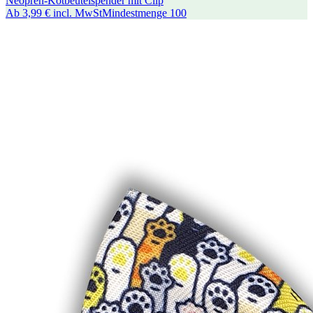
Neopren-Kotbeutelspender mit Clip
Ab
3,99 €
incl. MwSt
Mindestmenge
100