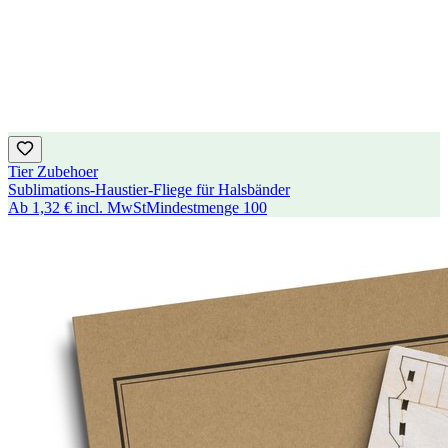
Tier Zubehoer
Sublimations-Haustier-Fliege für Halsbänder
Ab
1,32 €
incl. MwSt
Mindestmenge
100