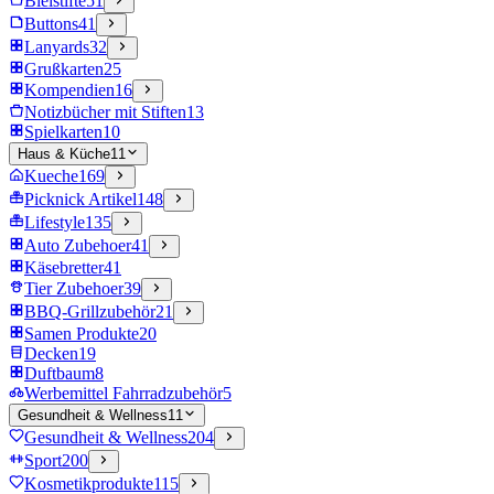
Bleistifte
51
Buttons
41
Lanyards
32
Grußkarten
25
Kompendien
16
Notizbücher mit Stiften
13
Spielkarten
10
Haus & Küche
11
Kueche
169
Picknick Artikel
148
Lifestyle
135
Auto Zubehoer
41
Käsebretter
41
Tier Zubehoer
39
BBQ-Grillzubehör
21
Samen Produkte
20
Decken
19
Duftbaum
8
Werbemittel Fahrradzubehör
5
Gesundheit & Wellness
11
Gesundheit & Wellness
204
Sport
200
Kosmetikprodukte
115