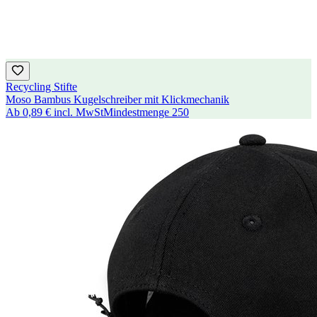
Recycling Stifte
Moso Bambus Kugelschreiber mit Klickmechanik
Ab
0,89 €
incl. MwSt
Mindestmenge
250