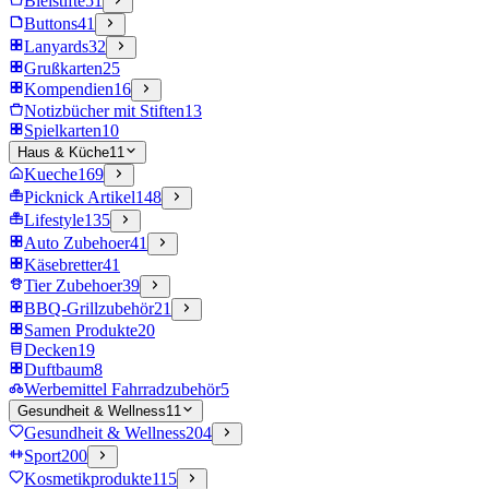
Bleistifte
51
Buttons
41
Lanyards
32
Grußkarten
25
Kompendien
16
Notizbücher mit Stiften
13
Spielkarten
10
Haus & Küche
11
Kueche
169
Picknick Artikel
148
Lifestyle
135
Auto Zubehoer
41
Käsebretter
41
Tier Zubehoer
39
BBQ-Grillzubehör
21
Samen Produkte
20
Decken
19
Duftbaum
8
Werbemittel Fahrradzubehör
5
Gesundheit & Wellness
11
Gesundheit & Wellness
204
Sport
200
Kosmetikprodukte
115