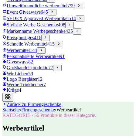
Umweltfreundliche werbemittel
799
Event Giveaways
645
SEDEX Approved Werbeartikel
514
Stylishe Werbe Geschenke
498
Markenname Werbegeschenke
435
Preisgünstiges
416
Schnelle Werbemittel
415
Werbemittel
144
Personalisierte Werbeartikel
91
Giveaways
82
Großhandelsprodukte
77
Wir Lieben
59
Logo Biergläser
12
Werbe Trinkbecher
7
Krüge
4
Zurück zu
Firmengeschenke
Startseite
›
Firmengeschenke
›
Werbeartikel
KATEGORIE
·
56
Produkte in dieser Kategorie.
Werbeartikel