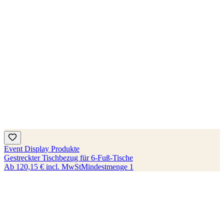
Event Display Produkte
Gestreckter Tischbezug für 6-Fuß-Tische
Ab
120,15 €
incl. MwSt
Mindestmenge
1