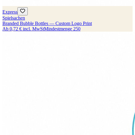
Express
Spielsachen
Branded Bubble Bottles — Custom Logo Print
Ab
0,72 €
incl. MwSt
Mindestmenge
250