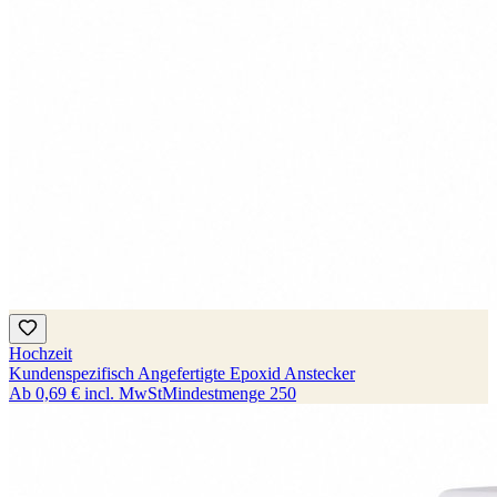
Hochzeit
Kundenspezifisch Angefertigte Epoxid Anstecker
Ab
0,69 €
incl. MwSt
Mindestmenge
250