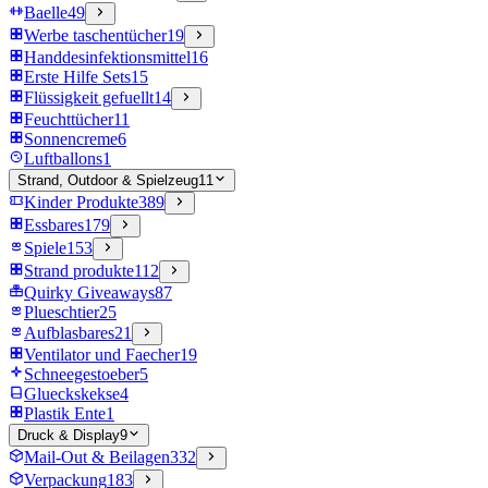
Baelle
49
Werbe taschentücher
19
Handdesinfektionsmittel
16
Erste Hilfe Sets
15
Flüssigkeit gefuellt
14
Feuchttücher
11
Sonnencreme
6
Luftballons
1
Strand, Outdoor & Spielzeug
11
Kinder Produkte
389
Essbares
179
Spiele
153
Strand produkte
112
Quirky Giveaways
87
Plueschtier
25
Aufblasbares
21
Ventilator und Faecher
19
Schneegestoeber
5
Glueckskekse
4
Plastik Ente
1
Druck & Display
9
Mail-Out & Beilagen
332
Verpackung
183