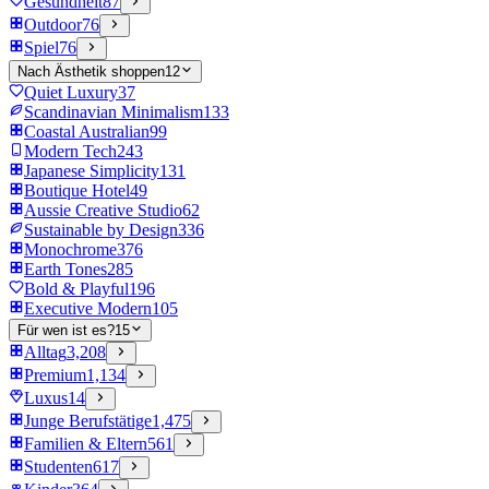
Gesundheit
87
Outdoor
76
Spiel
76
Nach Ästhetik shoppen
12
Quiet Luxury
37
Scandinavian Minimalism
133
Coastal Australian
99
Modern Tech
243
Japanese Simplicity
131
Boutique Hotel
49
Aussie Creative Studio
62
Sustainable by Design
336
Monochrome
376
Earth Tones
285
Bold & Playful
196
Executive Modern
105
Für wen ist es?
15
Alltag
3,208
Premium
1,134
Luxus
14
Junge Berufstätige
1,475
Familien & Eltern
561
Studenten
617