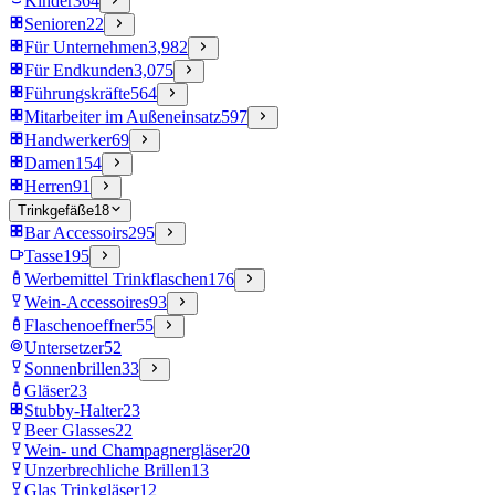
Kinder
364
Senioren
22
Für Unternehmen
3,982
Für Endkunden
3,075
Führungskräfte
564
Mitarbeiter im Außeneinsatz
597
Handwerker
69
Damen
154
Herren
91
Trinkgefäße
18
Bar Accessoirs
295
Tasse
195
Werbemittel Trinkflaschen
176
Wein-Accessoires
93
Flaschenoeffner
55
Untersetzer
52
Sonnenbrillen
33
Gläser
23
Stubby-Halter
23
Beer Glasses
22
Wein- und Champagnergläser
20
Unzerbrechliche Brillen
13
Glas Trinkgläser
12