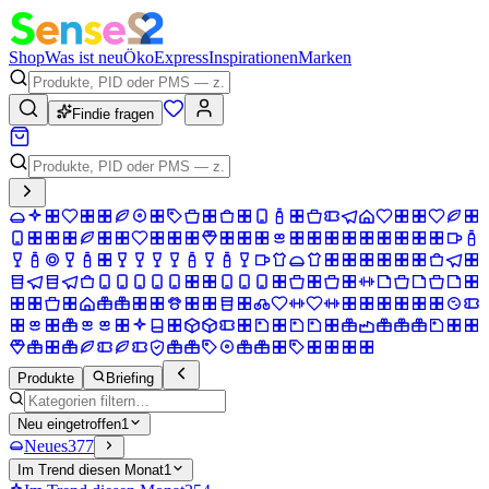
Shop
Was ist neu
Öko
Express
Inspirationen
Marken
Findie fragen
Produkte
Briefing
Neu eingetroffen
1
Neues
377
Im Trend diesen Monat
1