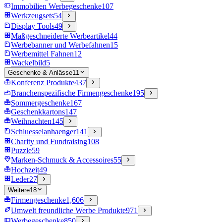
Immobilien Werbegeschenke
107
Werkzeugsets
54
Display Tools
49
Maßgeschneiderte Werbeartikel
44
Werbebanner und Werbefahnen
15
Werbemittel Fahnen
12
Wackelbild
5
Geschenke & Anlässe
11
Konferenz Produkte
437
Branchenspezifische Firmengeschenke
195
Sommergeschenke
167
Geschenkkartons
147
Weihnachten
145
Schluesselanhaenger
141
Charity und Fundraising
108
Puzzle
59
Marken-Schmuck & Accessoires
55
Hochzeit
49
Leder
27
Weitere
18
Firmengeschenke
1,606
Umwelt freundliche Werbe Produkte
971
Werbegeschenke
850