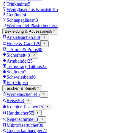
Trinkhalme
5
Weingläser aus Kunststoff
5
Getränke
4
Schnapsgläsern
3
Werbemittel Plastikbecher
2
Bekleidung & Accessoires
9
Anziehsachen
388
Huete & Caps
129
T-Shirts & Polos
88
Sicherheit
43
Armbänder
25
Temporary Tattoos
22
Schürzen
7
Schweissband
6
Flip Flops
5
Taschen & Reise
8
Werbetaschen
445
Reise
263
Kuehler Taschen
75
Handtücher
55
Regenschirme
43
Mikrofasertücher
39
Gepaeckanhaenger
27