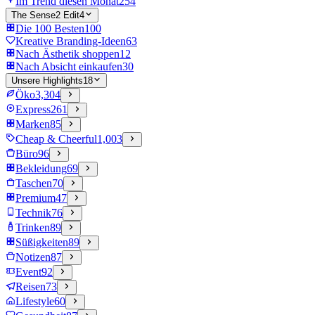
Im Trend diesen Monat
254
The Sense2 Edit
4
Die 100 Besten
100
Kreative Branding-Ideen
63
Nach Ästhetik shoppen
12
Nach Absicht einkaufen
30
Unsere Highlights
18
Öko
3,304
Express
261
Marken
85
Cheap & Cheerful
1,003
Büro
96
Bekleidung
69
Taschen
70
Premium
47
Technik
76
Trinken
89
Süßigkeiten
89
Notizen
87
Event
92
Reisen
73
Lifestyle
60