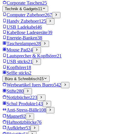
Corporate Taschen
25
Technik & Gadgets
11
Computer Zubehoer
267
Handy Zubehoer
125
USB Ladekabel
46
Kabellose Ladegeräte
39
Energie-Banken
38
Taschenlampen
28
Mouse Pad
24
Lautsprecher & Kopfhörer
21
USB sticks
21
Kopfhörer
18
Selfie sticks
2
Büro & Schreibtisch
15
Werbeartikel fuers Buero
542
Stifte
280
Notizbücher
223
Schul Produkte
143
Anti-Stress-Bälle
108
Magnet
92
Haftnotizblöcke
76
Aufkleber
53