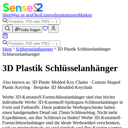
Shop
Was ist neu
Öko
Express
Inspirationen
Marken
Findie fragen
Shop
Schluesselanhaenger
3D Plastik Schlüsselanhänger
Schluesselanhaenger
3D Plastik Schlüsselanhänger
Also known as:
3D Plastic Molded Key Chains · Custom Shaped
Plastic Keyring · Bespoke 3D Moulded Keychain
Werbe 3D-Kunststoff-Formschlüsselanhänger sind eine höchst
individuelle Werbe 3D-Kunststoff-Spritzguss-Schlüsselanhänger in
Form und Farbstoffe. Diese praktische Werbegeschenke haben
einen handgemalten Detail mit 25mm Schlüsselring. Nicht mehr
Expeditionen, um Ihre Schlüssel zu finden! Werbe 3D-Kunststoff-
Formschlüsselanhänger sind die ideale Werbeartikel verschenken,
weil sie minimalistisch; sie sind nützlich; und Ihre Kunden werden