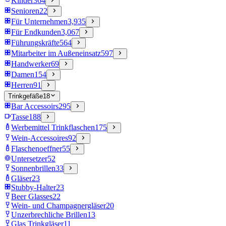
Kinder
364
Senioren
22
Für Unternehmen
3,935
Für Endkunden
3,067
Führungskräfte
564
Mitarbeiter im Außeneinsatz
597
Handwerker
69
Damen
154
Herren
91
Trinkgefäße
18
Bar Accessoirs
295
Tasse
188
Werbemittel Trinkflaschen
175
Wein-Accessoires
92
Flaschenoeffner
55
Untersetzer
52
Sonnenbrillen
33
Gläser
23
Stubby-Halter
23
Beer Glasses
22
Wein- und Champagnergläser
20
Unzerbrechliche Brillen
13
Glas Trinkgläser
11