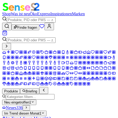
Shop
Was ist neu
Öko
Express
Inspirationen
Marken
Findie fragen
Produkte
Briefing
Neu eingetroffen
1
Neues
336
Im Trend diesen Monat
1