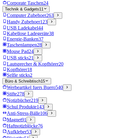
Corporate Taschen
24
Technik & Gadgets
11
Computer Zubehoer
263
Handy Zubehoer
123
USB Ladekabel
44
Kabellose Ladegeräte
38
Energie-Banken
37
Taschenlampen
28
Mouse Pad
24
USB sticks
21
Lautsprecher & Kopfhörer
20
Kopfhörer
18
Selfie sticks
2
Büro & Schreibtisch
15
Werbeartikel fuers Buero
540
Stifte
278
Notizbücher
219
Schul Produkte
143
Anti-Stress-Bälle
106
Magnet
91
Haftnotizblöcke
76
Aufkleber
53