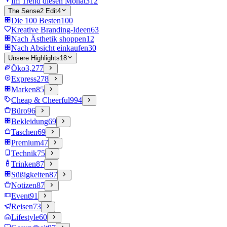
Im Trend diesen Monat
312
The Sense2 Edit
4
Die 100 Besten
100
Kreative Branding-Ideen
63
Nach Ästhetik shoppen
12
Nach Absicht einkaufen
30
Unsere Highlights
18
Öko
3,277
Express
278
Marken
85
Cheap & Cheerful
994
Büro
96
Bekleidung
69
Taschen
69
Premium
47
Technik
75
Trinken
87
Süßigkeiten
87
Notizen
87
Event
91
Reisen
73
Lifestyle
60