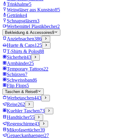
Trinkhalme
5
Weingläser aus Kunststoff
5
Getränke
4
Schnapsgläsern
3
Werbemittel Plastikbecher
2
Bekleidung & Accessoires
9
Anziehsachen
386
Huete & Caps
125
T-Shirts & Polos
88
Sicherheit
43
Armbänder
25
Temporary Tattoos
22
Schürzen
7
Schweissband
6
Flip Flops
5
Taschen & Reise
8
Werbetaschen
443
Reise
262
Kuehler Taschen
73
Handtücher
55
Regenschirme
43
Mikrofasertücher
39
Gepaeckanhaenger
27