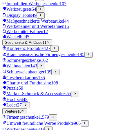
Immobilien Werbegeschenke
107
Werkzeugsets
54
Display Tools
49
Maßgeschneiderte Werbeartikel
44
Werbebanner und Werbefahnen
15
Werbemittel Fahnen
12
Wackelbild
5
Geschenke & Anlässe
11
Konferenz Produkte
427
Branchenspezifische Firmengeschenke
195
Sommergeschenke
162
Weihnachten
143
Schluesselanhaenger
139
Geschenkkartons
135
Charity und Fundraising
108
Puzzle
59
Marken-Schmuck & Accessoires
55
Hochzeit
48
Leder
27
Weitere
18
Firmengeschenke
1,579
Umwelt freundliche Werbe Produkte
966
Werbegeschenke
832