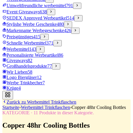
Umweltfreundliche werbemittel
791
Event Giveaways
638
SEDEX Approved Werbeartikel
514
Stylishe Werbe Geschenke
480
Markenname Werbegeschenke
426
Preisgünstiges
415
Schnelle Werbemittel
371
Werbemittel
143
Personalisierte Werbeartikel
86
Giveaways
82
Großhandelsprodukte
77
Wir Lieben
58
Logo Biergläser
12
Werbe Trinkbecher
7
Krüge
4
Zurück zu
Werbemittel Trinkflaschen
Startseite
›
Werbemittel Trinkflaschen
›
Copper 48hr Cooling Bottles
KATEGORIE
·
11
Produkte in dieser Kategorie.
Copper 48hr Cooling Bottles