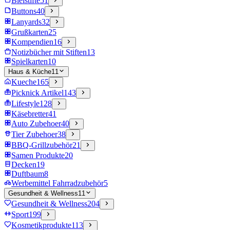
Bleistifte
51
Buttons
40
Lanyards
32
Grußkarten
25
Kompendien
16
Notizbücher mit Stiften
13
Spielkarten
10
Haus & Küche
11
Kueche
165
Picknick Artikel
143
Lifestyle
128
Käsebretter
41
Auto Zubehoer
40
Tier Zubehoer
38
BBQ-Grillzubehör
21
Samen Produkte
20
Decken
19
Duftbaum
8
Werbemittel Fahrradzubehör
5
Gesundheit & Wellness
11
Gesundheit & Wellness
204
Sport
199
Kosmetikprodukte
113