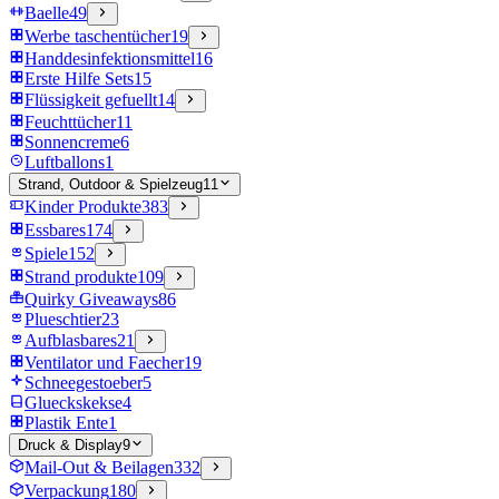
Baelle
49
Werbe taschentücher
19
Handdesinfektionsmittel
16
Erste Hilfe Sets
15
Flüssigkeit gefuellt
14
Feuchttücher
11
Sonnencreme
6
Luftballons
1
Strand, Outdoor & Spielzeug
11
Kinder Produkte
383
Essbares
174
Spiele
152
Strand produkte
109
Quirky Giveaways
86
Plueschtier
23
Aufblasbares
21
Ventilator und Faecher
19
Schneegestoeber
5
Glueckskekse
4
Plastik Ente
1
Druck & Display
9
Mail-Out & Beilagen
332
Verpackung
180