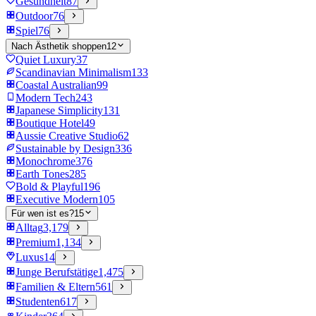
Gesundheit
87
Outdoor
76
Spiel
76
Nach Ästhetik shoppen
12
Quiet Luxury
37
Scandinavian Minimalism
133
Coastal Australian
99
Modern Tech
243
Japanese Simplicity
131
Boutique Hotel
49
Aussie Creative Studio
62
Sustainable by Design
336
Monochrome
376
Earth Tones
285
Bold & Playful
196
Executive Modern
105
Für wen ist es?
15
Alltag
3,179
Premium
1,134
Luxus
14
Junge Berufstätige
1,475
Familien & Eltern
561
Studenten
617