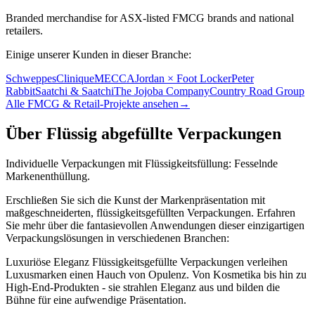
Branded merchandise for ASX-listed FMCG brands and national
retailers.
Einige unserer Kunden in dieser Branche:
Schweppes
Clinique
MECCA
Jordan × Foot Locker
Peter
Rabbit
Saatchi & Saatchi
The Jojoba Company
Country Road Group
Alle FMCG & Retail-Projekte ansehen
→
Über Flüssig abgefüllte Verpackungen
Individuelle Verpackungen mit Flüssigkeitsfüllung: Fesselnde
Markenenthüllung.
Erschließen Sie sich die Kunst der Markenpräsentation mit
maßgeschneiderten, flüssigkeitsgefüllten Verpackungen. Erfahren
Sie mehr über die fantasievollen Anwendungen dieser einzigartigen
Verpackungslösungen in verschiedenen Branchen:
Luxuriöse Eleganz Flüssigkeitsgefüllte Verpackungen verleihen
Luxusmarken einen Hauch von Opulenz. Von Kosmetika bis hin zu
High-End-Produkten - sie strahlen Eleganz aus und bilden die
Bühne für eine aufwendige Präsentation.