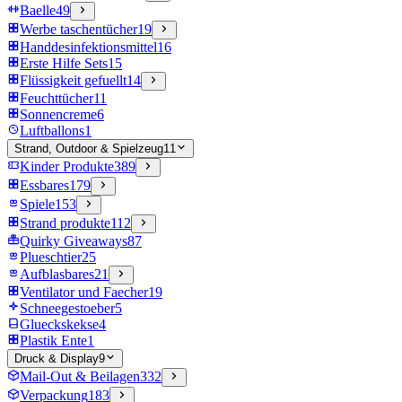
Baelle
49
Werbe taschentücher
19
Handdesinfektionsmittel
16
Erste Hilfe Sets
15
Flüssigkeit gefuellt
14
Feuchttücher
11
Sonnencreme
6
Luftballons
1
Strand, Outdoor & Spielzeug
11
Kinder Produkte
389
Essbares
179
Spiele
153
Strand produkte
112
Quirky Giveaways
87
Plueschtier
25
Aufblasbares
21
Ventilator und Faecher
19
Schneegestoeber
5
Glueckskekse
4
Plastik Ente
1
Druck & Display
9
Mail-Out & Beilagen
332
Verpackung
183