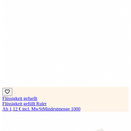
Flüssigkeit gefuellt
Flüssigkeit gefüllt Ruler
Ab
1,12 €
incl. MwSt
Mindestmenge
1000