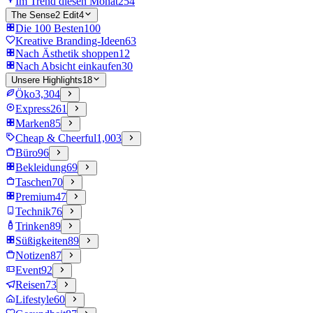
Im Trend diesen Monat
254
The Sense2 Edit
4
Die 100 Besten
100
Kreative Branding-Ideen
63
Nach Ästhetik shoppen
12
Nach Absicht einkaufen
30
Unsere Highlights
18
Öko
3,304
Express
261
Marken
85
Cheap & Cheerful
1,003
Büro
96
Bekleidung
69
Taschen
70
Premium
47
Technik
76
Trinken
89
Süßigkeiten
89
Notizen
87
Event
92
Reisen
73
Lifestyle
60