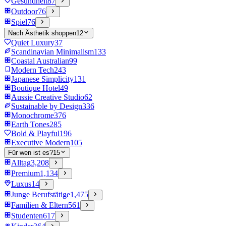
Gesundheit
87
Outdoor
76
Spiel
76
Nach Ästhetik shoppen
12
Quiet Luxury
37
Scandinavian Minimalism
133
Coastal Australian
99
Modern Tech
243
Japanese Simplicity
131
Boutique Hotel
49
Aussie Creative Studio
62
Sustainable by Design
336
Monochrome
376
Earth Tones
285
Bold & Playful
196
Executive Modern
105
Für wen ist es?
15
Alltag
3,208
Premium
1,134
Luxus
14
Junge Berufstätige
1,475
Familien & Eltern
561
Studenten
617