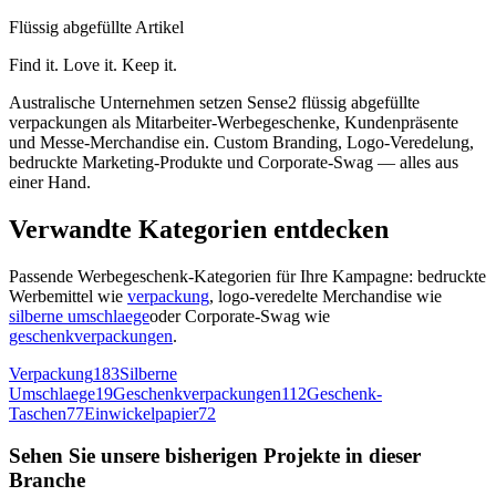
Flüssig abgefüllte Artikel
Find it. Love it. Keep it.
Australische Unternehmen setzen Sense2 flüssig abgefüllte
verpackungen als Mitarbeiter-Werbegeschenke, Kundenpräsente
und Messe-Merchandise ein. Custom Branding, Logo-Veredelung,
bedruckte Marketing-Produkte und Corporate-Swag — alles aus
einer Hand.
Verwandte Kategorien entdecken
Passende Werbegeschenk-Kategorien für Ihre Kampagne: bedruckte
Werbemittel wie
verpackung
, logo-veredelte Merchandise wie
silberne umschlaege
oder Corporate-Swag wie
geschenkverpackungen
.
Verpackung
183
Silberne
Umschlaege
19
Geschenkverpackungen
112
Geschenk-
Taschen
77
Einwickelpapier
72
Sehen Sie unsere bisherigen Projekte in dieser
Branche