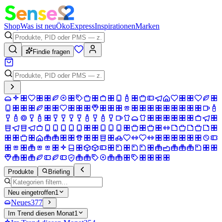
Shop
Was ist neu
Öko
Express
Inspirationen
Marken
Findie fragen
Produkte
Briefing
Neu eingetroffen
1
Neues
377
Im Trend diesen Monat
1