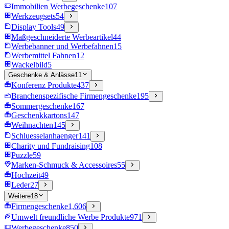
Immobilien Werbegeschenke
107
Werkzeugsets
54
Display Tools
49
Maßgeschneiderte Werbeartikel
44
Werbebanner und Werbefahnen
15
Werbemittel Fahnen
12
Wackelbild
5
Geschenke & Anlässe
11
Konferenz Produkte
437
Branchenspezifische Firmengeschenke
195
Sommergeschenke
167
Geschenkkartons
147
Weihnachten
145
Schluesselanhaenger
141
Charity und Fundraising
108
Puzzle
59
Marken-Schmuck & Accessoires
55
Hochzeit
49
Leder
27
Weitere
18
Firmengeschenke
1,606
Umwelt freundliche Werbe Produkte
971
Werbegeschenke
850