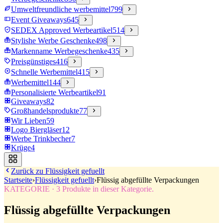
Umweltfreundliche werbemittel
799
Event Giveaways
645
SEDEX Approved Werbeartikel
514
Stylishe Werbe Geschenke
498
Markenname Werbegeschenke
435
Preisgünstiges
416
Schnelle Werbemittel
415
Werbemittel
144
Personalisierte Werbeartikel
91
Giveaways
82
Großhandelsprodukte
77
Wir Lieben
59
Logo Biergläser
12
Werbe Trinkbecher
7
Krüge
4
Zurück zu
Flüssigkeit gefuellt
Startseite
›
Flüssigkeit gefuellt
›
Flüssig abgefüllte Verpackungen
KATEGORIE
·
3
Produkte in dieser Kategorie.
Flüssig abgefüllte Verpackungen