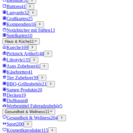
Bleistifte
51
Buttons
41
Lanyards
32
Grußkarten
25
Kompendien
16
Notizbücher mit Stiften
13
Spielkarten
10
Haus & Küche
11
Kueche
169
Picknick Artikel
148
Lifestyle
135
Auto Zubehoer
41
Käsebretter
41
Tier Zubehoer
39
BBQ-Grillzubehör
21
Samen Produkte
20
Decken
19
Duftbaum
8
Werbemittel Fahrradzubehör
5
Gesundheit & Wellness
11
Gesundheit & Wellness
204
Sport
200
Kosmetikprodukte
115