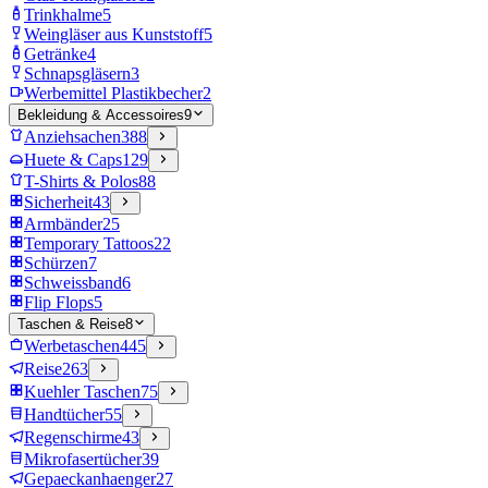
Trinkhalme
5
Weingläser aus Kunststoff
5
Getränke
4
Schnapsgläsern
3
Werbemittel Plastikbecher
2
Bekleidung & Accessoires
9
Anziehsachen
388
Huete & Caps
129
T-Shirts & Polos
88
Sicherheit
43
Armbänder
25
Temporary Tattoos
22
Schürzen
7
Schweissband
6
Flip Flops
5
Taschen & Reise
8
Werbetaschen
445
Reise
263
Kuehler Taschen
75
Handtücher
55
Regenschirme
43
Mikrofasertücher
39
Gepaeckanhaenger
27