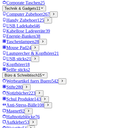
Corporate Taschen
25
Technik & Gadgets
11
Computer Zubehoer
267
Handy Zubehoer
125
USB Ladekabel
46
Kabellose Ladegeräte
39
Energie-Banken
38
Taschenlampen
28
Mouse Pad
24
Lautsprecher & Kopfhörer
21
USB sticks
21
Kopfhörer
18
Selfie sticks
2
Büro & Schreibtisch
15
Werbeartikel fuers Buero
542
Stifte
280
Notizbücher
223
Schul Produkte
143
Anti-Stress-Bälle
108
Magnet
92
Haftnotizblöcke
76
Aufkleber
53