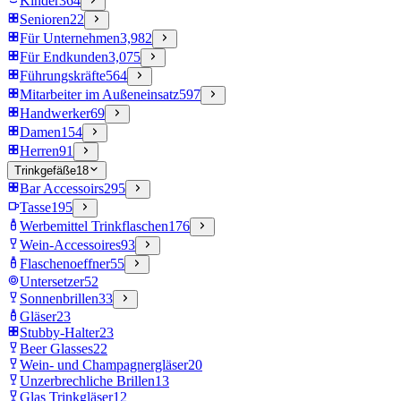
Kinder
364
Senioren
22
Für Unternehmen
3,982
Für Endkunden
3,075
Führungskräfte
564
Mitarbeiter im Außeneinsatz
597
Handwerker
69
Damen
154
Herren
91
Trinkgefäße
18
Bar Accessoirs
295
Tasse
195
Werbemittel Trinkflaschen
176
Wein-Accessoires
93
Flaschenoeffner
55
Untersetzer
52
Sonnenbrillen
33
Gläser
23
Stubby-Halter
23
Beer Glasses
22
Wein- und Champagnergläser
20
Unzerbrechliche Brillen
13
Glas Trinkgläser
12