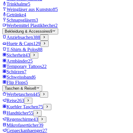
Trinkhalme
5
Weingläser aus Kunststoff
5
Getränke
4
Schnapsgläsern
3
Werbemittel Plastikbecher
2
Bekleidung & Accessoires
9
Anziehsachen
388
Huete & Caps
129
T-Shirts & Polos
88
Sicherheit
43
Armbänder
25
Temporary Tattoos
22
Schürzen
7
Schweissband
6
Flip Flops
5
Taschen & Reise
8
Werbetaschen
445
Reise
263
Kuehler Taschen
75
Handtücher
55
Regenschirme
43
Mikrofasertücher
39
Gepaeckanhaenger
27