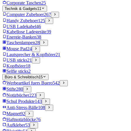
Corporate Taschen
25
Technik & Gadgets
11
Computer Zubehoer
267
Handy Zubehoer
125
USB Ladekabel
46
Kabellose Ladegeräte
39
Energie-Banken
38
Taschenlampen
28
Mouse Pad
24
Lautsprecher & Kopfhörer
21
USB sticks
21
Kopfhörer
18
Selfie sticks
2
Büro & Schreibtisch
15
Werbeartikel fuers Buero
542
Stifte
280
Notizbücher
223
Schul Produkte
143
Anti-Stress-Bälle
108
Magnet
92
Haftnotizblöcke
76
Aufkleber
53