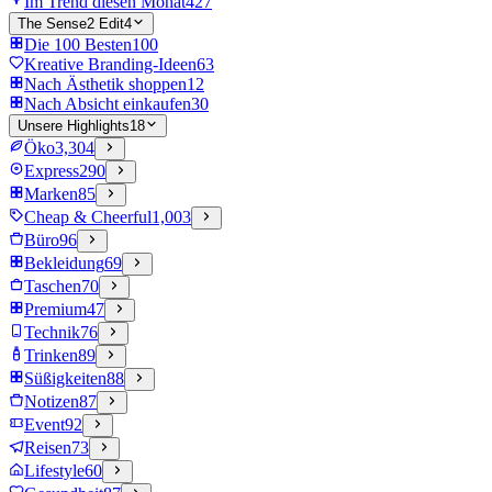
Im Trend diesen Monat
427
The Sense2 Edit
4
Die 100 Besten
100
Kreative Branding-Ideen
63
Nach Ästhetik shoppen
12
Nach Absicht einkaufen
30
Unsere Highlights
18
Öko
3,304
Express
290
Marken
85
Cheap & Cheerful
1,003
Büro
96
Bekleidung
69
Taschen
70
Premium
47
Technik
76
Trinken
89
Süßigkeiten
88
Notizen
87
Event
92
Reisen
73
Lifestyle
60