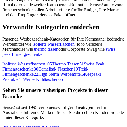
Ritual oder landesweiter Kampagnen-Rollout — Sense2 arctic zone
firmengeschenke sollen Arbeit leisten: für Ihr Budget, Ihre Marke
und den Empfänger, der das Paket öffnet.
Verwandte Kategorien entdecken
Passende Werbegeschenk-Kategorien für Ihre Kampagne: bedruckte
Werbemittel wie
isolierte wasserflaschen
, logo-veredelte
Merchandise wie
thermo tassen
oder Corporate-Swag wie
swiss
peak firmengeschenke
.
Isolierte Wasserflaschen
105
Thermo Tassen
51
Swiss Peak
Firmengeschenke
30
Camelbak Flaschen
19
Trekk
Firmengeschenke
22
High Sierra Werbemittel
6
Keepsake
Produkte
41
Werbe-Kühltaschen
65
Sehen Sie unsere bisherigen Projekte in dieser
Branche
Sense2 ist seit 1995 vertrauenswürdiger Kreativpartner für
Australiens führende Marken. Sehen Sie die echten Kundenprojekte
hinter dieser Kategorie: