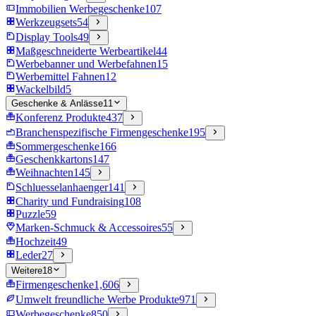
Immobilien Werbegeschenke
107
Werkzeugsets
54
Display Tools
49
Maßgeschneiderte Werbeartikel
44
Werbebanner und Werbefahnen
15
Werbemittel Fahnen
12
Wackelbild
5
Geschenke & Anlässe
11
Konferenz Produkte
437
Branchenspezifische Firmengeschenke
195
Sommergeschenke
166
Geschenkkartons
147
Weihnachten
145
Schluesselanhaenger
141
Charity und Fundraising
108
Puzzle
59
Marken-Schmuck & Accessoires
55
Hochzeit
49
Leder
27
Weitere
18
Firmengeschenke
1,606
Umwelt freundliche Werbe Produkte
971
Werbegeschenke
850