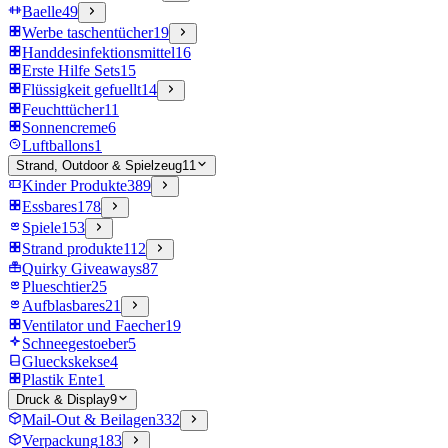
Baelle
49
Werbe taschentücher
19
Handdesinfektionsmittel
16
Erste Hilfe Sets
15
Flüssigkeit gefuellt
14
Feuchttücher
11
Sonnencreme
6
Luftballons
1
Strand, Outdoor & Spielzeug
11
Kinder Produkte
389
Essbares
178
Spiele
153
Strand produkte
112
Quirky Giveaways
87
Plueschtier
25
Aufblasbares
21
Ventilator und Faecher
19
Schneegestoeber
5
Glueckskekse
4
Plastik Ente
1
Druck & Display
9
Mail-Out & Beilagen
332
Verpackung
183