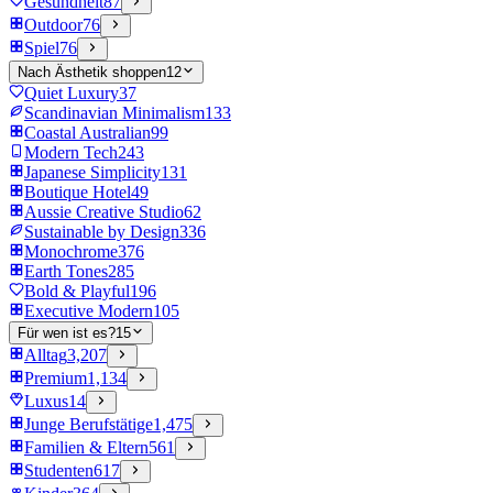
Gesundheit
87
Outdoor
76
Spiel
76
Nach Ästhetik shoppen
12
Quiet Luxury
37
Scandinavian Minimalism
133
Coastal Australian
99
Modern Tech
243
Japanese Simplicity
131
Boutique Hotel
49
Aussie Creative Studio
62
Sustainable by Design
336
Monochrome
376
Earth Tones
285
Bold & Playful
196
Executive Modern
105
Für wen ist es?
15
Alltag
3,207
Premium
1,134
Luxus
14
Junge Berufstätige
1,475
Familien & Eltern
561
Studenten
617