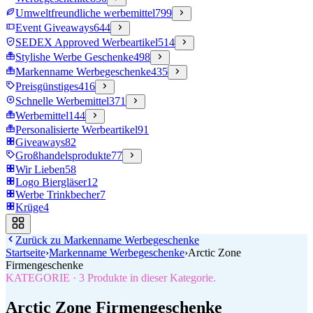
Umweltfreundliche werbemittel
799
Event Giveaways
644
SEDEX Approved Werbeartikel
514
Stylishe Werbe Geschenke
498
Markenname Werbegeschenke
435
Preisgünstiges
416
Schnelle Werbemittel
371
Werbemittel
144
Personalisierte Werbeartikel
91
Giveaways
82
Großhandelsprodukte
77
Wir Lieben
58
Logo Biergläser
12
Werbe Trinkbecher
7
Krüge
4
Zurück zu
Markenname Werbegeschenke
Startseite
›
Markenname Werbegeschenke
›
Arctic Zone
Firmengeschenke
KATEGORIE
·
3
Produkte in dieser Kategorie.
Arctic Zone Firmengeschenke