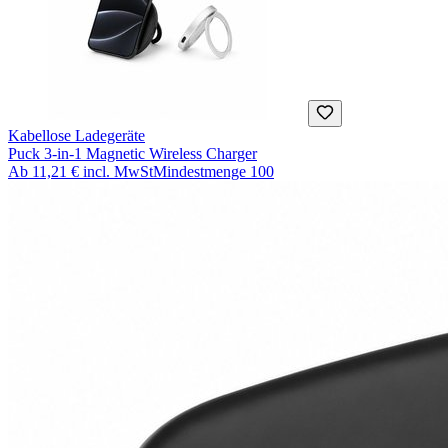
Kabellose Ladegeräte
Puck 3-in-1 Magnetic Wireless Charger
Ab
11,21 €
incl. MwSt
Mindestmenge
100