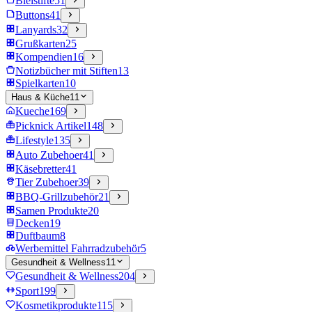
Bleistifte
51
Buttons
41
Lanyards
32
Grußkarten
25
Kompendien
16
Notizbücher mit Stiften
13
Spielkarten
10
Haus & Küche
11
Kueche
169
Picknick Artikel
148
Lifestyle
135
Auto Zubehoer
41
Käsebretter
41
Tier Zubehoer
39
BBQ-Grillzubehör
21
Samen Produkte
20
Decken
19
Duftbaum
8
Werbemittel Fahrradzubehör
5
Gesundheit & Wellness
11
Gesundheit & Wellness
204
Sport
199
Kosmetikprodukte
115