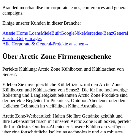
Branded merchandise for corporate teams, conferences and general
campaigns.
Einige unserer Kunden in dieser Branche:
Aussie Home Loans
Miele
Built
Google
Nike
Mercedes-Benz
General
Electric
Getty Images
Alle Corporate & General-Projekte ansehen
→
Über Arctic Zone Firmengeschenke
Perfekte Kühlung: Arctic Zone Kühlboxen und Kühltaschen von
Sense2.
Erleben Sie unvergleichliche Kühleffizienz mit den Arctic Zone
Kühlboxen und Kühltaschen von Sense2. Die für ihre hochwertige
Isolierung und Langlebigkeit bekannten Arctic Zone-Produkte sind
der perfekte Begleiter für Picknicks, Outdoor-Abenteuer oder den
täglichen Gebrauch im vielfältigen Klima Australiens.
Arctic Zone-Werbeartikel: Halten Sie Ihre Getränke gekühlt und
Ihre Lebensmittel frisch mit unseren Arctic Zone Kühlboxen, perfekt
für Ihr nächstes Outdoor-Abenteuer. Unsere Kühlboxen verfügen
über eine fortschrittliche Isolierungstechnologie und ein robustes