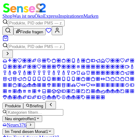
Shop
Was ist neu
Öko
Express
Inspirationen
Marken
Findie fragen
Produkte
Briefing
Neu eingetroffen
1
Neues
376
Im Trend diesen Monat
1