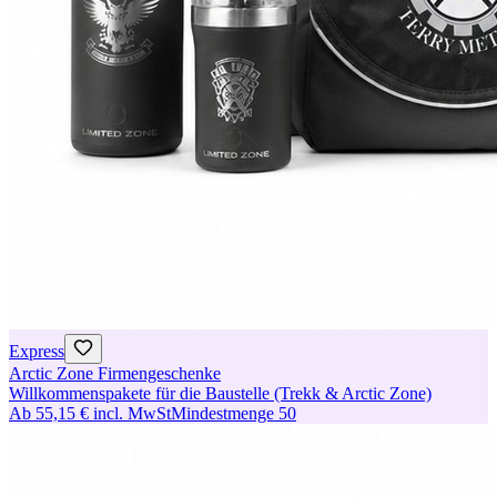
Express
Arctic Zone Firmengeschenke
Willkommenspakete für die Baustelle (Trekk & Arctic Zone)
Ab
55,15 €
incl. MwSt
Mindestmenge
50