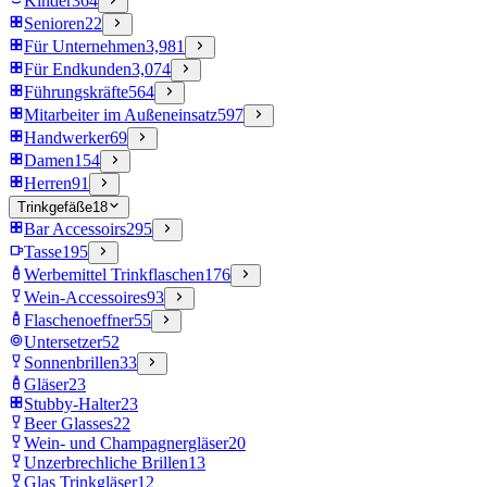
Kinder
364
Senioren
22
Für Unternehmen
3,981
Für Endkunden
3,074
Führungskräfte
564
Mitarbeiter im Außeneinsatz
597
Handwerker
69
Damen
154
Herren
91
Trinkgefäße
18
Bar Accessoirs
295
Tasse
195
Werbemittel Trinkflaschen
176
Wein-Accessoires
93
Flaschenoeffner
55
Untersetzer
52
Sonnenbrillen
33
Gläser
23
Stubby-Halter
23
Beer Glasses
22
Wein- und Champagnergläser
20
Unzerbrechliche Brillen
13
Glas Trinkgläser
12