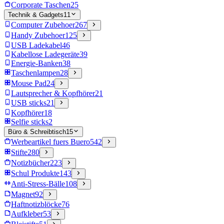
Corporate Taschen
25
Technik & Gadgets
11
Computer Zubehoer
267
Handy Zubehoer
125
USB Ladekabel
46
Kabellose Ladegeräte
39
Energie-Banken
38
Taschenlampen
28
Mouse Pad
24
Lautsprecher & Kopfhörer
21
USB sticks
21
Kopfhörer
18
Selfie sticks
2
Büro & Schreibtisch
15
Werbeartikel fuers Buero
542
Stifte
280
Notizbücher
223
Schul Produkte
143
Anti-Stress-Bälle
108
Magnet
92
Haftnotizblöcke
76
Aufkleber
53