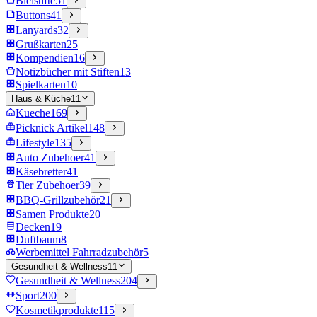
Bleistifte
51
Buttons
41
Lanyards
32
Grußkarten
25
Kompendien
16
Notizbücher mit Stiften
13
Spielkarten
10
Haus & Küche
11
Kueche
169
Picknick Artikel
148
Lifestyle
135
Auto Zubehoer
41
Käsebretter
41
Tier Zubehoer
39
BBQ-Grillzubehör
21
Samen Produkte
20
Decken
19
Duftbaum
8
Werbemittel Fahrradzubehör
5
Gesundheit & Wellness
11
Gesundheit & Wellness
204
Sport
200
Kosmetikprodukte
115