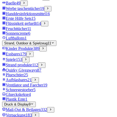
Baelle
49
Werbe taschentücher
19
Handdesinfektionsmittel
16
Erste Hilfe Sets
15
Flüssigkeit gefuellt
14
Feuchttücher
11
Sonnencreme
6
Luftballons
1
Strand, Outdoor & Spielzeug
11
Kinder Produkte
389
Essbares
179
Spiele
153
Strand produkte
112
Quirky Giveaways
87
Plueschtier
25
Aufblasbares
21
Ventilator und Faecher
19
Schneegestoeber
5
Glueckskekse
4
Plastik Ente
1
Druck & Display
9
Mail-Out & Beilagen
332
Verpackung
183