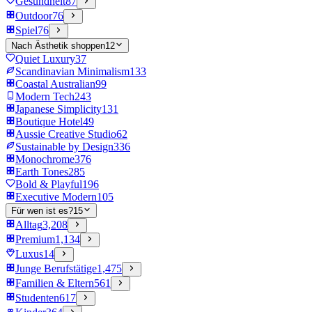
Gesundheit
87
Outdoor
76
Spiel
76
Nach Ästhetik shoppen
12
Quiet Luxury
37
Scandinavian Minimalism
133
Coastal Australian
99
Modern Tech
243
Japanese Simplicity
131
Boutique Hotel
49
Aussie Creative Studio
62
Sustainable by Design
336
Monochrome
376
Earth Tones
285
Bold & Playful
196
Executive Modern
105
Für wen ist es?
15
Alltag
3,208
Premium
1,134
Luxus
14
Junge Berufstätige
1,475
Familien & Eltern
561
Studenten
617