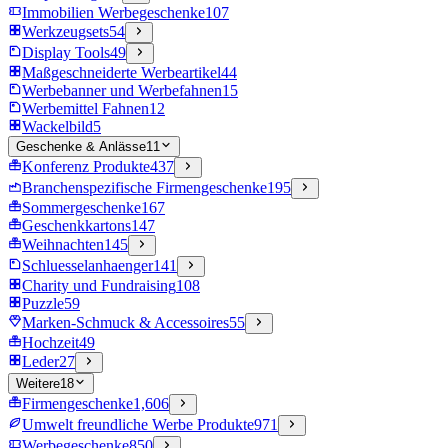
Immobilien Werbegeschenke
107
Werkzeugsets
54
Display Tools
49
Maßgeschneiderte Werbeartikel
44
Werbebanner und Werbefahnen
15
Werbemittel Fahnen
12
Wackelbild
5
Geschenke & Anlässe
11
Konferenz Produkte
437
Branchenspezifische Firmengeschenke
195
Sommergeschenke
167
Geschenkkartons
147
Weihnachten
145
Schluesselanhaenger
141
Charity und Fundraising
108
Puzzle
59
Marken-Schmuck & Accessoires
55
Hochzeit
49
Leder
27
Weitere
18
Firmengeschenke
1,606
Umwelt freundliche Werbe Produkte
971
Werbegeschenke
850