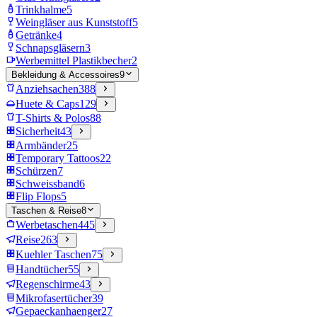
Trinkhalme
5
Weingläser aus Kunststoff
5
Getränke
4
Schnapsgläsern
3
Werbemittel Plastikbecher
2
Bekleidung & Accessoires
9
Anziehsachen
388
Huete & Caps
129
T-Shirts & Polos
88
Sicherheit
43
Armbänder
25
Temporary Tattoos
22
Schürzen
7
Schweissband
6
Flip Flops
5
Taschen & Reise
8
Werbetaschen
445
Reise
263
Kuehler Taschen
75
Handtücher
55
Regenschirme
43
Mikrofasertücher
39
Gepaeckanhaenger
27