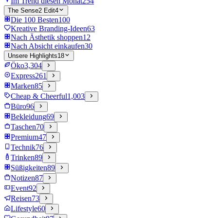
Im Trend diesen Monat
254
The Sense2 Edit
4
Die 100 Besten
100
Kreative Branding-Ideen
63
Nach Ästhetik shoppen
12
Nach Absicht einkaufen
30
Unsere Highlights
18
Öko
3,304
Express
261
Marken
85
Cheap & Cheerful
1,003
Büro
96
Bekleidung
69
Taschen
70
Premium
47
Technik
76
Trinken
89
Süßigkeiten
89
Notizen
87
Event
92
Reisen
73
Lifestyle
60