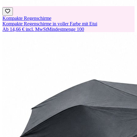
Kompakte Regenschirme
Kompakte Regenschirme in voller Farbe mit Etui
Ab
14,66 €
incl. MwSt
Mindestmenge
100