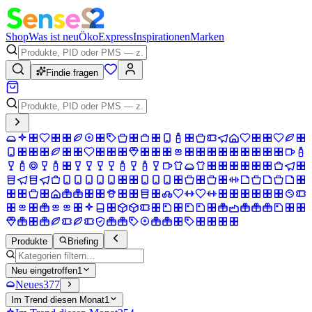
Shop
Was ist neu
Öko
Express
Inspirationen
Marken
Findie fragen
Produkte
Briefing
Neu eingetroffen
1
Neues
377
Im Trend diesen Monat
1