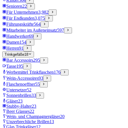
Kinder
364
Senioren
22
Für Unternehmen
3,982
Für Endkunden
3,075
Führungskräfte
564
Mitarbeiter im Außeneinsatz
597
Handwerker
69
Damen
154
Herren
91
Trinkgefäße
18
Bar Accessoirs
295
Tasse
195
Werbemittel Trinkflaschen
176
Wein-Accessoires
93
Flaschenoeffner
55
Untersetzer
52
Sonnenbrillen
33
Gläser
23
Stubby-Halter
23
Beer Glasses
22
Wein- und Champagnergläser
20
Unzerbrechliche Brillen
13
Glas Trinkgläser
12