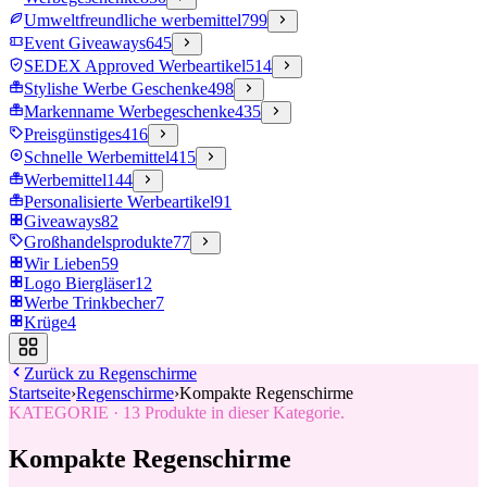
Umweltfreundliche werbemittel
799
Event Giveaways
645
SEDEX Approved Werbeartikel
514
Stylishe Werbe Geschenke
498
Markenname Werbegeschenke
435
Preisgünstiges
416
Schnelle Werbemittel
415
Werbemittel
144
Personalisierte Werbeartikel
91
Giveaways
82
Großhandelsprodukte
77
Wir Lieben
59
Logo Biergläser
12
Werbe Trinkbecher
7
Krüge
4
Zurück zu
Regenschirme
Startseite
›
Regenschirme
›
Kompakte Regenschirme
KATEGORIE
·
13
Produkte in dieser Kategorie.
Kompakte Regenschirme