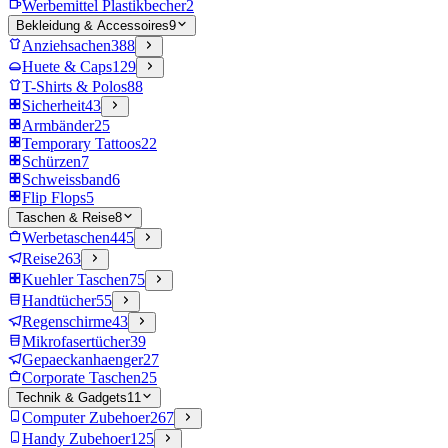
Werbemittel Plastikbecher
2
Bekleidung & Accessoires
9
Anziehsachen
388
Huete & Caps
129
T-Shirts & Polos
88
Sicherheit
43
Armbänder
25
Temporary Tattoos
22
Schürzen
7
Schweissband
6
Flip Flops
5
Taschen & Reise
8
Werbetaschen
445
Reise
263
Kuehler Taschen
75
Handtücher
55
Regenschirme
43
Mikrofasertücher
39
Gepaeckanhaenger
27
Corporate Taschen
25
Technik & Gadgets
11
Computer Zubehoer
267
Handy Zubehoer
125