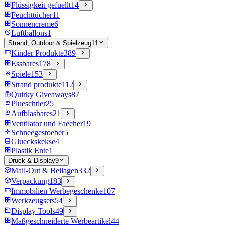
Flüssigkeit gefuellt
14
Feuchttücher
11
Sonnencreme
6
Luftballons
1
Strand, Outdoor & Spielzeug
11
Kinder Produkte
389
Essbares
178
Spiele
153
Strand produkte
112
Quirky Giveaways
87
Plueschtier
25
Aufblasbares
21
Ventilator und Faecher
19
Schneegestoeber
5
Glueckskekse
4
Plastik Ente
1
Druck & Display
9
Mail-Out & Beilagen
332
Verpackung
183
Immobilien Werbegeschenke
107
Werkzeugsets
54
Display Tools
49
Maßgeschneiderte Werbeartikel
44