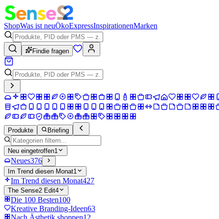
Shop
Was ist neu
Öko
Express
Inspirationen
Marken
Findie fragen
Produkte
Briefing
Neu eingetroffen
1
Neues
376
Im Trend diesen Monat
1
Im Trend diesen Monat
427
The Sense2 Edit
4
Die 100 Besten
100
Kreative Branding-Ideen
63
Nach Ästhetik shoppen
12