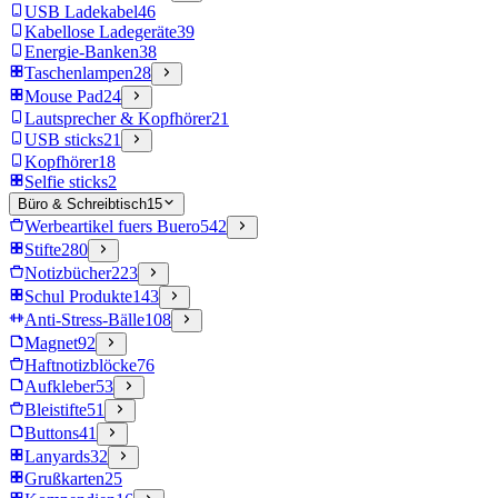
USB Ladekabel
46
Kabellose Ladegeräte
39
Energie-Banken
38
Taschenlampen
28
Mouse Pad
24
Lautsprecher & Kopfhörer
21
USB sticks
21
Kopfhörer
18
Selfie sticks
2
Büro & Schreibtisch
15
Werbeartikel fuers Buero
542
Stifte
280
Notizbücher
223
Schul Produkte
143
Anti-Stress-Bälle
108
Magnet
92
Haftnotizblöcke
76
Aufkleber
53
Bleistifte
51
Buttons
41
Lanyards
32
Grußkarten
25