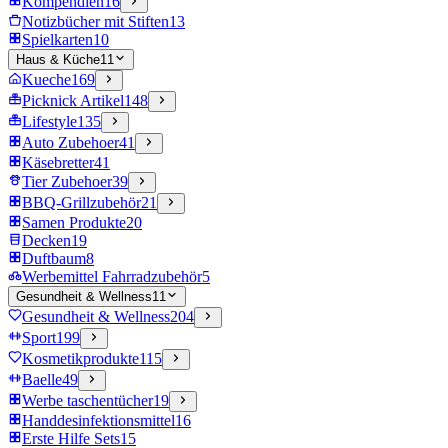
Kompendien
16
Notizbücher mit Stiften
13
Spielkarten
10
Haus & Küche
11
Kueche
169
Picknick Artikel
148
Lifestyle
135
Auto Zubehoer
41
Käsebretter
41
Tier Zubehoer
39
BBQ-Grillzubehör
21
Samen Produkte
20
Decken
19
Duftbaum
8
Werbemittel Fahrradzubehör
5
Gesundheit & Wellness
11
Gesundheit & Wellness
204
Sport
199
Kosmetikprodukte
115
Baelle
49
Werbe taschentücher
19
Handdesinfektionsmittel
16
Erste Hilfe Sets
15