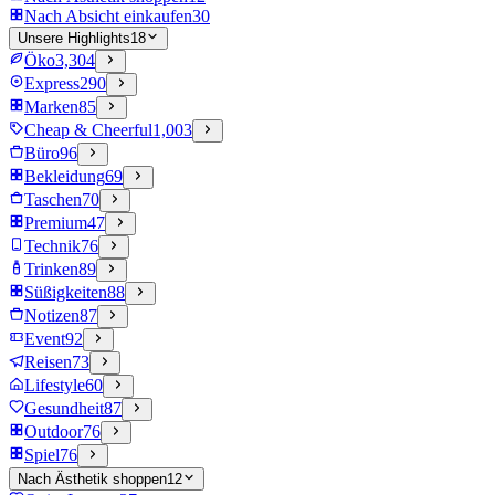
Nach Absicht einkaufen
30
Unsere Highlights
18
Öko
3,304
Express
290
Marken
85
Cheap & Cheerful
1,003
Büro
96
Bekleidung
69
Taschen
70
Premium
47
Technik
76
Trinken
89
Süßigkeiten
88
Notizen
87
Event
92
Reisen
73
Lifestyle
60
Gesundheit
87
Outdoor
76
Spiel
76
Nach Ästhetik shoppen
12