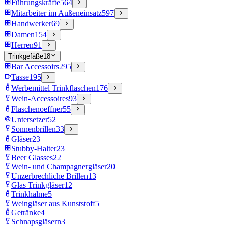
Führungskräfte
564
Mitarbeiter im Außeneinsatz
597
Handwerker
69
Damen
154
Herren
91
Trinkgefäße
18
Bar Accessoirs
295
Tasse
195
Werbemittel Trinkflaschen
176
Wein-Accessoires
93
Flaschenoeffner
55
Untersetzer
52
Sonnenbrillen
33
Gläser
23
Stubby-Halter
23
Beer Glasses
22
Wein- und Champagnergläser
20
Unzerbrechliche Brillen
13
Glas Trinkgläser
12
Trinkhalme
5
Weingläser aus Kunststoff
5
Getränke
4
Schnapsgläsern
3