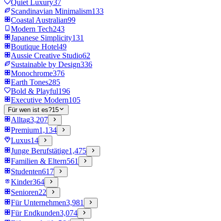
Quiet Luxury
37
Scandinavian Minimalism
133
Coastal Australian
99
Modern Tech
243
Japanese Simplicity
131
Boutique Hotel
49
Aussie Creative Studio
62
Sustainable by Design
336
Monochrome
376
Earth Tones
285
Bold & Playful
196
Executive Modern
105
Für wen ist es?
15
Alltag
3,207
Premium
1,134
Luxus
14
Junge Berufstätige
1,475
Familien & Eltern
561
Studenten
617
Kinder
364
Senioren
22
Für Unternehmen
3,981
Für Endkunden
3,074