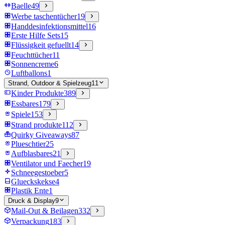
Baelle
49
Werbe taschentücher
19
Handdesinfektionsmittel
16
Erste Hilfe Sets
15
Flüssigkeit gefuellt
14
Feuchttücher
11
Sonnencreme
6
Luftballons
1
Strand, Outdoor & Spielzeug
11
Kinder Produkte
389
Essbares
179
Spiele
153
Strand produkte
112
Quirky Giveaways
87
Plueschtier
25
Aufblasbares
21
Ventilator und Faecher
19
Schneegestoeber
5
Glueckskekse
4
Plastik Ente
1
Druck & Display
9
Mail-Out & Beilagen
332
Verpackung
183