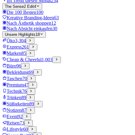
Im Trend diesen Monat
254
The Sense2 Edit
4
Die 100 Besten
100
Kreative Branding-Ideen
63
Nach Ästhetik shoppen
12
Nach Absicht einkaufen
30
Unsere Highlights
18
Öko
3,304
Express
261
Marken
85
Cheap & Cheerful
1,003
Büro
96
Bekleidung
69
Taschen
70
Premium
47
Technik
76
Trinken
89
Süßigkeiten
89
Notizen
87
Event
92
Reisen
73
Lifestyle
60