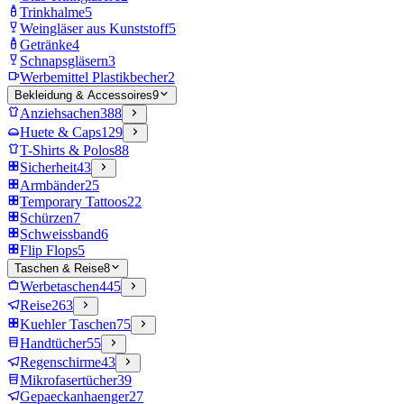
Trinkhalme
5
Weingläser aus Kunststoff
5
Getränke
4
Schnapsgläsern
3
Werbemittel Plastikbecher
2
Bekleidung & Accessoires
9
Anziehsachen
388
Huete & Caps
129
T-Shirts & Polos
88
Sicherheit
43
Armbänder
25
Temporary Tattoos
22
Schürzen
7
Schweissband
6
Flip Flops
5
Taschen & Reise
8
Werbetaschen
445
Reise
263
Kuehler Taschen
75
Handtücher
55
Regenschirme
43
Mikrofasertücher
39
Gepaeckanhaenger
27