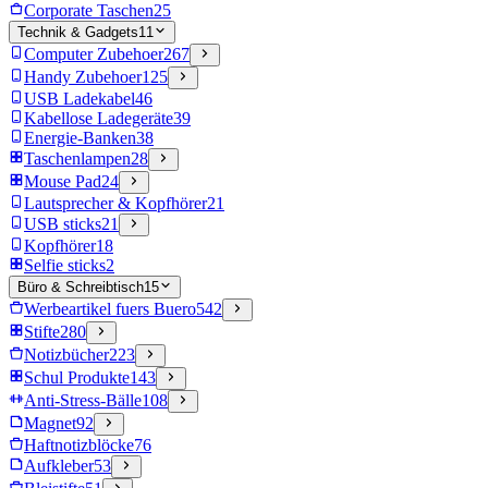
Corporate Taschen
25
Technik & Gadgets
11
Computer Zubehoer
267
Handy Zubehoer
125
USB Ladekabel
46
Kabellose Ladegeräte
39
Energie-Banken
38
Taschenlampen
28
Mouse Pad
24
Lautsprecher & Kopfhörer
21
USB sticks
21
Kopfhörer
18
Selfie sticks
2
Büro & Schreibtisch
15
Werbeartikel fuers Buero
542
Stifte
280
Notizbücher
223
Schul Produkte
143
Anti-Stress-Bälle
108
Magnet
92
Haftnotizblöcke
76
Aufkleber
53