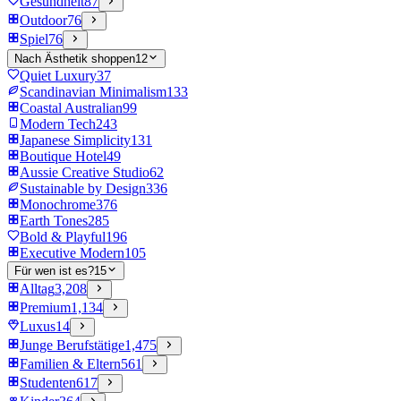
Gesundheit
87
Outdoor
76
Spiel
76
Nach Ästhetik shoppen
12
Quiet Luxury
37
Scandinavian Minimalism
133
Coastal Australian
99
Modern Tech
243
Japanese Simplicity
131
Boutique Hotel
49
Aussie Creative Studio
62
Sustainable by Design
336
Monochrome
376
Earth Tones
285
Bold & Playful
196
Executive Modern
105
Für wen ist es?
15
Alltag
3,208
Premium
1,134
Luxus
14
Junge Berufstätige
1,475
Familien & Eltern
561
Studenten
617