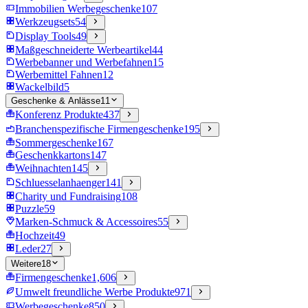
Immobilien Werbegeschenke
107
Werkzeugsets
54
Display Tools
49
Maßgeschneiderte Werbeartikel
44
Werbebanner und Werbefahnen
15
Werbemittel Fahnen
12
Wackelbild
5
Geschenke & Anlässe
11
Konferenz Produkte
437
Branchenspezifische Firmengeschenke
195
Sommergeschenke
167
Geschenkkartons
147
Weihnachten
145
Schluesselanhaenger
141
Charity und Fundraising
108
Puzzle
59
Marken-Schmuck & Accessoires
55
Hochzeit
49
Leder
27
Weitere
18
Firmengeschenke
1,606
Umwelt freundliche Werbe Produkte
971
Werbegeschenke
850