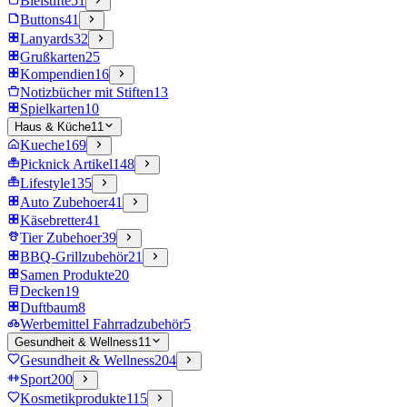
Bleistifte
51
Buttons
41
Lanyards
32
Grußkarten
25
Kompendien
16
Notizbücher mit Stiften
13
Spielkarten
10
Haus & Küche
11
Kueche
169
Picknick Artikel
148
Lifestyle
135
Auto Zubehoer
41
Käsebretter
41
Tier Zubehoer
39
BBQ-Grillzubehör
21
Samen Produkte
20
Decken
19
Duftbaum
8
Werbemittel Fahrradzubehör
5
Gesundheit & Wellness
11
Gesundheit & Wellness
204
Sport
200
Kosmetikprodukte
115