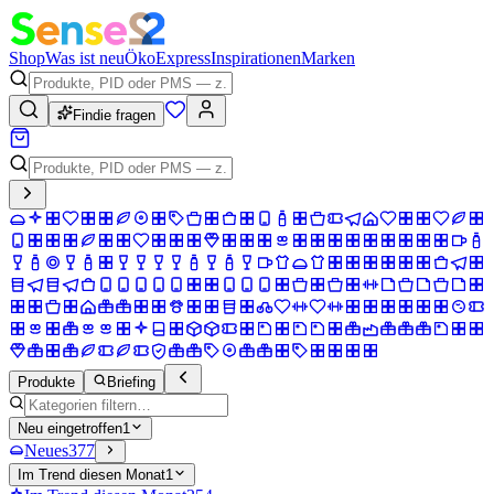
Shop
Was ist neu
Öko
Express
Inspirationen
Marken
Findie fragen
Produkte
Briefing
Neu eingetroffen
1
Neues
377
Im Trend diesen Monat
1