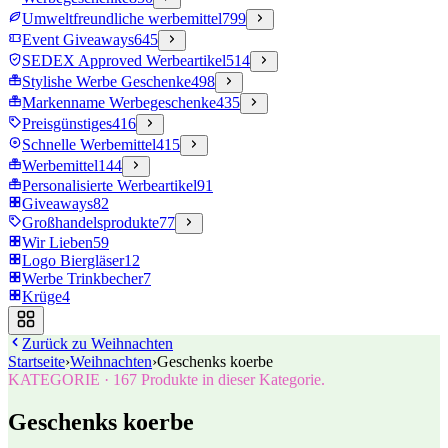
Umweltfreundliche werbemittel
799
Event Giveaways
645
SEDEX Approved Werbeartikel
514
Stylishe Werbe Geschenke
498
Markenname Werbegeschenke
435
Preisgünstiges
416
Schnelle Werbemittel
415
Werbemittel
144
Personalisierte Werbeartikel
91
Giveaways
82
Großhandelsprodukte
77
Wir Lieben
59
Logo Biergläser
12
Werbe Trinkbecher
7
Krüge
4
Zurück zu
Weihnachten
Startseite
›
Weihnachten
›
Geschenks koerbe
KATEGORIE
·
167
Produkte in dieser Kategorie.
Geschenks koerbe