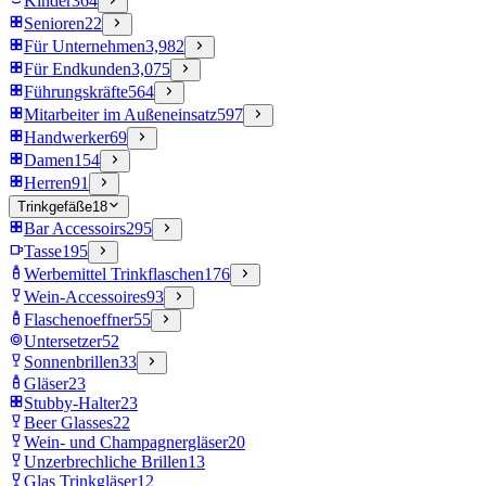
Kinder
364
Senioren
22
Für Unternehmen
3,982
Für Endkunden
3,075
Führungskräfte
564
Mitarbeiter im Außeneinsatz
597
Handwerker
69
Damen
154
Herren
91
Trinkgefäße
18
Bar Accessoirs
295
Tasse
195
Werbemittel Trinkflaschen
176
Wein-Accessoires
93
Flaschenoeffner
55
Untersetzer
52
Sonnenbrillen
33
Gläser
23
Stubby-Halter
23
Beer Glasses
22
Wein- und Champagnergläser
20
Unzerbrechliche Brillen
13
Glas Trinkgläser
12