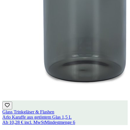
Glass Trinkgläser & Flashen
Arlo Karaffe aus getöntem Glas 1,5 L
Ab
10,28 €
incl. MwSt
Mindestmenge
6