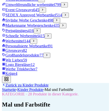
Umweltfreundliche werbemittel
799
Event Giveaways
645
SEDEX Approved Werbeartikel
514
Stylishe Werbe Geschenke
498
Markenname Werbegeschenke
435
Preisgünstiges
416
Schnelle Werbemittel
415
Werbemittel
144
Personalisierte Werbeartikel
91
Giveaways
82
Großhandelsprodukte
77
Wir Lieben
59
Logo Biergläser
12
Werbe Trinkbecher
7
Krüge
4
Zurück zu
Kinder Produkte
Startseite
›
Kinder Produkte
›
Mal und Farbstifte
KATEGORIE
·
28
Produkte in dieser Kategorie.
Mal und Farbstifte