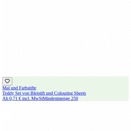
Mal und Farbstifte
Teddy Set von Bleistift und Colouring Sheets
Ab
0,71 €
incl. MwSt
Mindestmenge
250