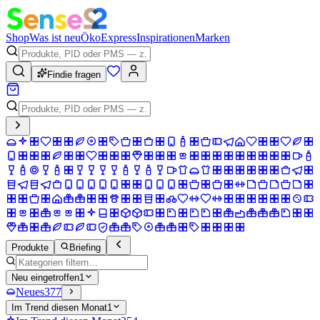
Shop
Was ist neu
Öko
Express
Inspirationen
Marken
Findie fragen
Produkte
Briefing
Neu eingetroffen
1
Neues
377
Im Trend diesen Monat
1