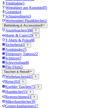
Trinkhalme
5
Weingläser aus Kunststoff
5
Getränke
4
Schnapsgläsern
3
Werbemittel Plastikbecher
2
Bekleidung & Accessoires
9
Anziehsachen
388
Huete & Caps
129
T-Shirts & Polos
88
Sicherheit
43
Armbänder
25
Temporary Tattoos
22
Schürzen
7
Schweissband
6
Flip Flops
5
Taschen & Reise
8
Werbetaschen
445
Reise
263
Kuehler Taschen
75
Handtücher
55
Regenschirme
43
Mikrofasertücher
39
Gepaeckanhaenger
27