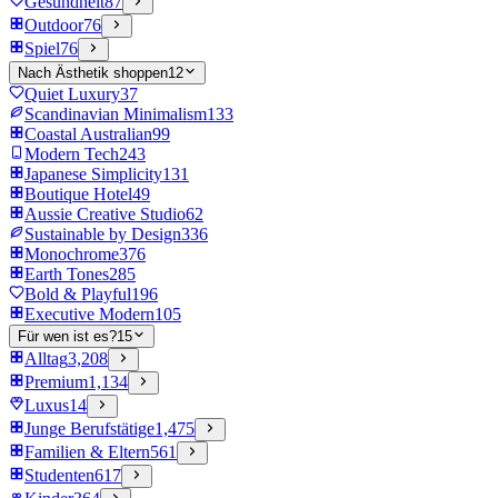
Gesundheit
87
Outdoor
76
Spiel
76
Nach Ästhetik shoppen
12
Quiet Luxury
37
Scandinavian Minimalism
133
Coastal Australian
99
Modern Tech
243
Japanese Simplicity
131
Boutique Hotel
49
Aussie Creative Studio
62
Sustainable by Design
336
Monochrome
376
Earth Tones
285
Bold & Playful
196
Executive Modern
105
Für wen ist es?
15
Alltag
3,208
Premium
1,134
Luxus
14
Junge Berufstätige
1,475
Familien & Eltern
561
Studenten
617