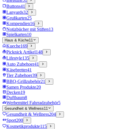
Bleistifte
51
Buttons
41
Lanyards
32
Grußkarten
25
Kompendien
16
Notizbücher mit Stiften
13
Spielkarten
10
Haus & Küche
11
Kueche
169
Picknick Artikel
148
Lifestyle
135
Auto Zubehoer
41
Käsebretter
41
Tier Zubehoer
39
BBQ-Grillzubehör
21
Samen Produkte
20
Decken
19
Duftbaum
8
Werbemittel Fahrradzubehör
5
Gesundheit & Wellness
11
Gesundheit & Wellness
204
Sport
200
Kosmetikprodukte
115