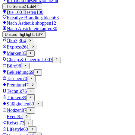
Im Trend diesen Monat
254
The Sense2 Edit
4
Die 100 Besten
100
Kreative Branding-Ideen
63
Nach Ästhetik shoppen
12
Nach Absicht einkaufen
30
Unsere Highlights
18
Öko
3,304
Express
261
Marken
85
Cheap & Cheerful
1,003
Büro
96
Bekleidung
69
Taschen
70
Premium
47
Technik
76
Trinken
89
Süßigkeiten
89
Notizen
87
Event
92
Reisen
73
Lifestyle
60