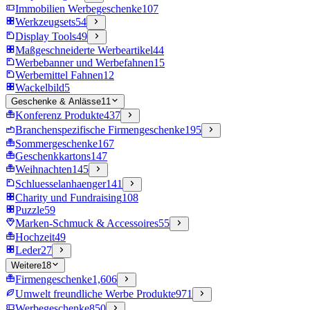
Immobilien Werbegeschenke
107
Werkzeugsets
54
Display Tools
49
Maßgeschneiderte Werbeartikel
44
Werbebanner und Werbefahnen
15
Werbemittel Fahnen
12
Wackelbild
5
Geschenke & Anlässe
11
Konferenz Produkte
437
Branchenspezifische Firmengeschenke
195
Sommergeschenke
167
Geschenkkartons
147
Weihnachten
145
Schluesselanhaenger
141
Charity und Fundraising
108
Puzzle
59
Marken-Schmuck & Accessoires
55
Hochzeit
49
Leder
27
Weitere
18
Firmengeschenke
1,606
Umwelt freundliche Werbe Produkte
971
Werbegeschenke
850