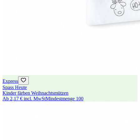
Express
Spass Heute
Kinder färben Weihnachtsmützen
Ab
2,17 €
incl. MwSt
Mindestmenge
100