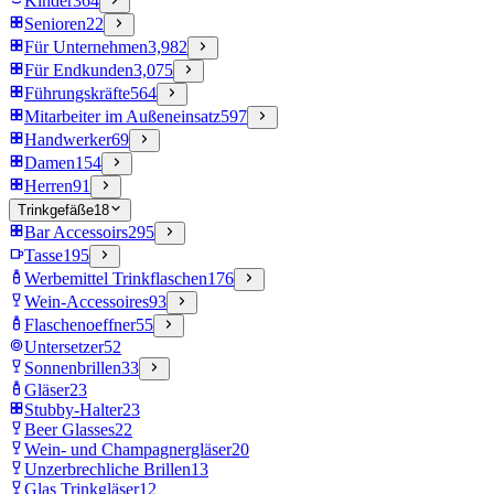
Kinder
364
Senioren
22
Für Unternehmen
3,982
Für Endkunden
3,075
Führungskräfte
564
Mitarbeiter im Außeneinsatz
597
Handwerker
69
Damen
154
Herren
91
Trinkgefäße
18
Bar Accessoirs
295
Tasse
195
Werbemittel Trinkflaschen
176
Wein-Accessoires
93
Flaschenoeffner
55
Untersetzer
52
Sonnenbrillen
33
Gläser
23
Stubby-Halter
23
Beer Glasses
22
Wein- und Champagnergläser
20
Unzerbrechliche Brillen
13
Glas Trinkgläser
12