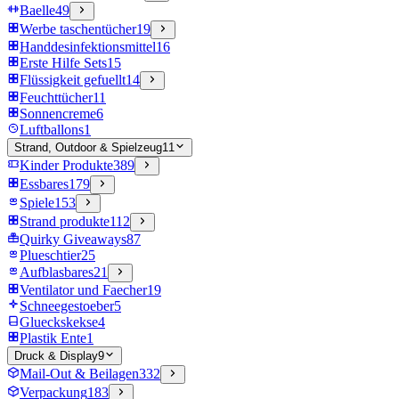
Baelle
49
Werbe taschentücher
19
Handdesinfektionsmittel
16
Erste Hilfe Sets
15
Flüssigkeit gefuellt
14
Feuchttücher
11
Sonnencreme
6
Luftballons
1
Strand, Outdoor & Spielzeug
11
Kinder Produkte
389
Essbares
179
Spiele
153
Strand produkte
112
Quirky Giveaways
87
Plueschtier
25
Aufblasbares
21
Ventilator und Faecher
19
Schneegestoeber
5
Glueckskekse
4
Plastik Ente
1
Druck & Display
9
Mail-Out & Beilagen
332
Verpackung
183