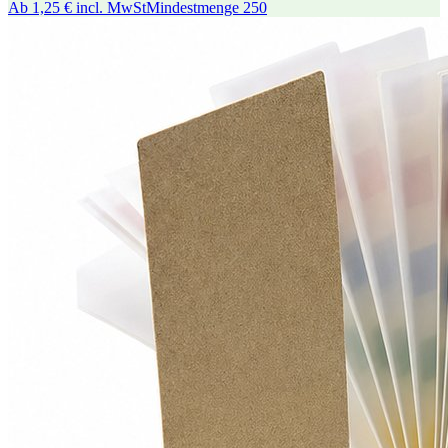
Ab
1,25 €
incl. MwSt
Mindestmenge
250