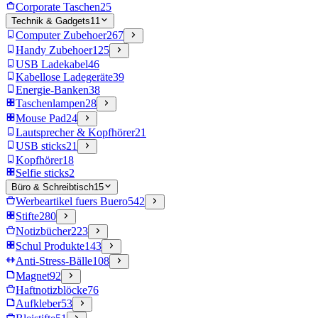
Corporate Taschen
25
Technik & Gadgets
11
Computer Zubehoer
267
Handy Zubehoer
125
USB Ladekabel
46
Kabellose Ladegeräte
39
Energie-Banken
38
Taschenlampen
28
Mouse Pad
24
Lautsprecher & Kopfhörer
21
USB sticks
21
Kopfhörer
18
Selfie sticks
2
Büro & Schreibtisch
15
Werbeartikel fuers Buero
542
Stifte
280
Notizbücher
223
Schul Produkte
143
Anti-Stress-Bälle
108
Magnet
92
Haftnotizblöcke
76
Aufkleber
53