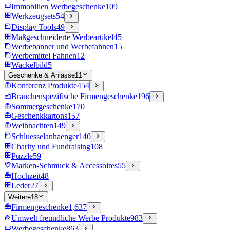
Immobilien Werbegeschenke
109
Werkzeugsets
54
Display Tools
49
Maßgeschneiderte Werbeartikel
45
Werbebanner und Werbefahnen
15
Werbemittel Fahnen
12
Wackelbild
5
Geschenke & Anlässe
11
Konferenz Produkte
454
Branchenspezifische Firmengeschenke
196
Sommergeschenke
170
Geschenkkartons
157
Weihnachten
149
Schluesselanhaenger
140
Charity und Fundraising
108
Puzzle
59
Marken-Schmuck & Accessoires
55
Hochzeit
48
Leder
27
Weitere
18
Firmengeschenke
1,637
Umwelt freundliche Werbe Produkte
983
Werbegeschenke
863