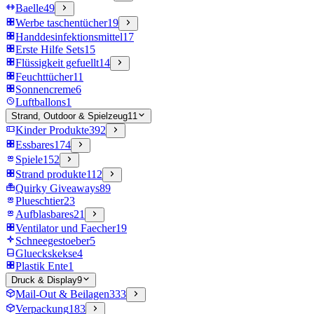
Baelle
49
Werbe taschentücher
19
Handdesinfektionsmittel
17
Erste Hilfe Sets
15
Flüssigkeit gefuellt
14
Feuchttücher
11
Sonnencreme
6
Luftballons
1
Strand, Outdoor & Spielzeug
11
Kinder Produkte
392
Essbares
174
Spiele
152
Strand produkte
112
Quirky Giveaways
89
Plueschtier
23
Aufblasbares
21
Ventilator und Faecher
19
Schneegestoeber
5
Glueckskekse
4
Plastik Ente
1
Druck & Display
9
Mail-Out & Beilagen
333
Verpackung
183