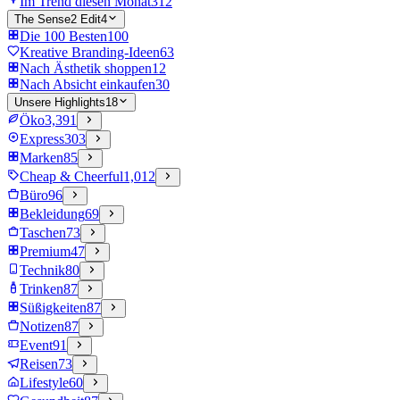
Im Trend diesen Monat
312
The Sense2 Edit
4
Die 100 Besten
100
Kreative Branding-Ideen
63
Nach Ästhetik shoppen
12
Nach Absicht einkaufen
30
Unsere Highlights
18
Öko
3,391
Express
303
Marken
85
Cheap & Cheerful
1,012
Büro
96
Bekleidung
69
Taschen
73
Premium
47
Technik
80
Trinken
87
Süßigkeiten
87
Notizen
87
Event
91
Reisen
73
Lifestyle
60