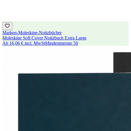
Marken-Moleskine-Notizbücher
Moleskine Soft Cover Notizbuch Extra Large
Ab
16,06 €
incl. MwSt
Mindestmenge
50