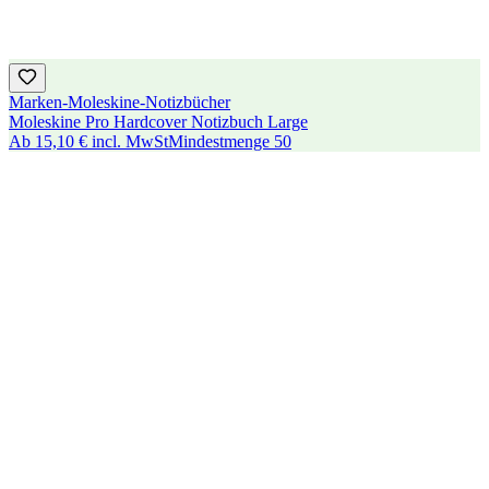
Marken-Moleskine-Notizbücher
Moleskine Pro Hardcover Notizbuch Large
Ab
15,10 €
incl. MwSt
Mindestmenge
50