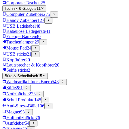
Corporate Taschen
25
Technik & Gadgets
11
Computer Zubehoer
275
Handy Zubehoer
127
USB Ladekabel
48
Kabellose Ladegeräte
41
Energie-Banken
40
Taschenlampen
29
Mouse Pad
24
USB sticks
21
Kopfhörer
20
Lautsprecher & Kopfhörer
20
Selfie sticks
2
Büro & Schreibtisch
15
Werbeartikel fuers Buero
543
Stifte
281
Notizbücher
223
Schul Produkte
145
Anti-Stress-Bälle
106
Magnet
93
Haftnotizblöcke
76
Aufkleber
54