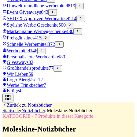
Umweltfreundliche werbemittel
819
Event Giveaways
643
SEDEX Approved Werbeartikel
514
Stylishe Werbe Geschenke
500
Markenname Werbegeschenke
430
Preisgünstiges
415
Schnelle Werbemittel
372
Werbemittel
146
Personalisierte Werbeartikel
89
Giveaways
82
Großhandelsprodukte
77
Wir Lieben
59
Logo Biergläser
12
Werbe Trinkbecher
7
Krüge
4
Zurück zu
Notizbücher
Startseite
›
Notizbücher
›
Moleskine-Notizbücher
KATEGORIE
·
7
Produkte in dieser Kategorie.
Moleskine-Notizbücher