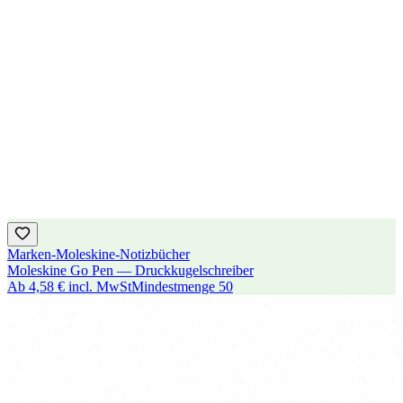
Marken-Moleskine-Notizbücher
Moleskine Go Pen — Druckkugelschreiber
Ab
4,58 €
incl. MwSt
Mindestmenge
50