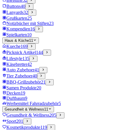
Bleistifte
52
Buttons
40
Lanyards
32
Grußkarten
25
Notizbücher mit Stiften
23
Kompendien
16
Spielkarten
10
Haus & Küche
11
Kueche
169
Picknick Artikel
144
Lifestyle
135
Käsebretter
42
Auto Zubehoer
41
Tier Zubehoer
40
BBQ-Grillzubehör
21
Samen Produkte
20
Decken
19
Duftbaum
9
Werbemittel Fahrradzubehör
5
Gesundheit & Wellness
11
Gesundheit & Wellness
205
Sport
201
Kosmetikprodukte
119