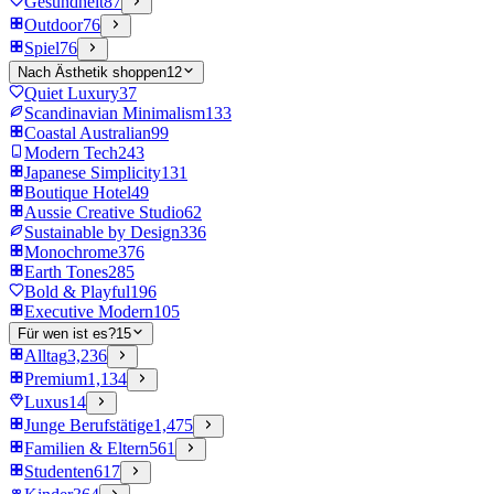
Gesundheit
87
Outdoor
76
Spiel
76
Nach Ästhetik shoppen
12
Quiet Luxury
37
Scandinavian Minimalism
133
Coastal Australian
99
Modern Tech
243
Japanese Simplicity
131
Boutique Hotel
49
Aussie Creative Studio
62
Sustainable by Design
336
Monochrome
376
Earth Tones
285
Bold & Playful
196
Executive Modern
105
Für wen ist es?
15
Alltag
3,236
Premium
1,134
Luxus
14
Junge Berufstätige
1,475
Familien & Eltern
561
Studenten
617