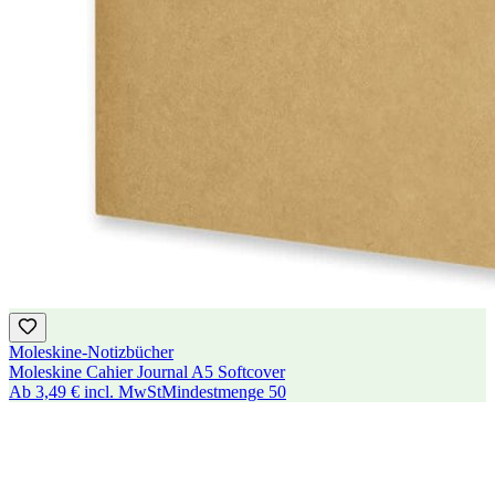
Moleskine-Notizbücher
Moleskine Cahier Journal A5 Softcover
Ab
3,49 €
incl. MwSt
Mindestmenge
50