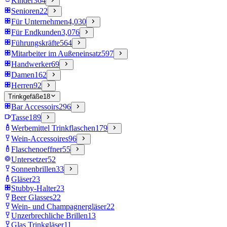
Kinder
364
Senioren
22
Für Unternehmen
4,030
Für Endkunden
3,076
Führungskräfte
564
Mitarbeiter im Außeneinsatz
597
Handwerker
69
Damen
162
Herren
92
Trinkgefäße
18
Bar Accessoirs
296
Tasse
189
Werbemittel Trinkflaschen
179
Wein-Accessoires
96
Flaschenoeffner
55
Untersetzer
52
Sonnenbrillen
33
Gläser
23
Stubby-Halter
23
Beer Glasses
22
Wein- und Champagnergläser
22
Unzerbrechliche Brillen
13
Glas Trinkgläser
11