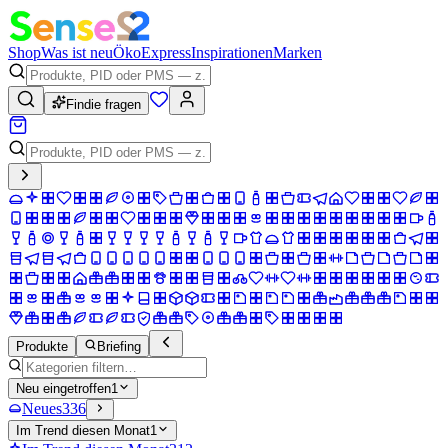
Shop
Was ist neu
Öko
Express
Inspirationen
Marken
Findie fragen
Produkte
Briefing
Neu eingetroffen
1
Neues
336
Im Trend diesen Monat
1