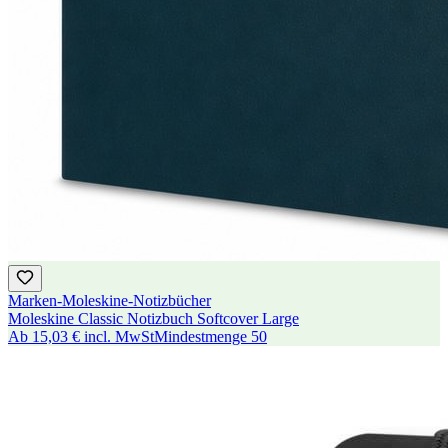
Marken-Moleskine-Notizbücher
Moleskine Classic Notizbuch Softcover Large
Ab
15,03 €
incl. MwSt
Mindestmenge
50