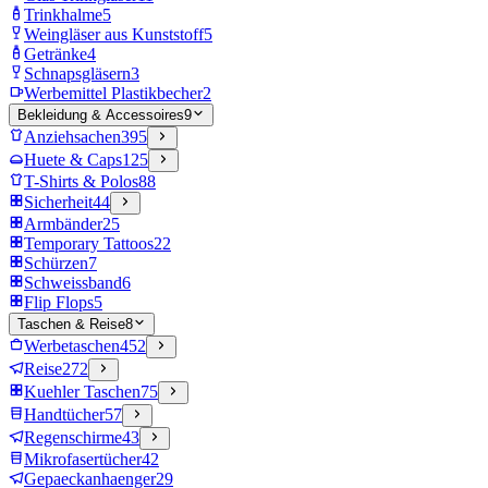
Trinkhalme
5
Weingläser aus Kunststoff
5
Getränke
4
Schnapsgläsern
3
Werbemittel Plastikbecher
2
Bekleidung & Accessoires
9
Anziehsachen
395
Huete & Caps
125
T-Shirts & Polos
88
Sicherheit
44
Armbänder
25
Temporary Tattoos
22
Schürzen
7
Schweissband
6
Flip Flops
5
Taschen & Reise
8
Werbetaschen
452
Reise
272
Kuehler Taschen
75
Handtücher
57
Regenschirme
43
Mikrofasertücher
42
Gepaeckanhaenger
29