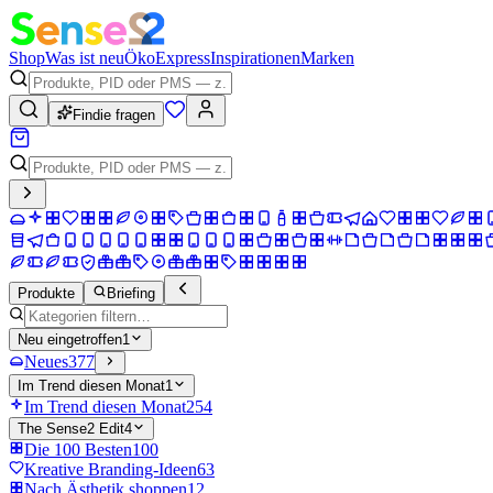
Shop
Was ist neu
Öko
Express
Inspirationen
Marken
Findie fragen
Produkte
Briefing
Neu eingetroffen
1
Neues
377
Im Trend diesen Monat
1
Im Trend diesen Monat
254
The Sense2 Edit
4
Die 100 Besten
100
Kreative Branding-Ideen
63
Nach Ästhetik shoppen
12