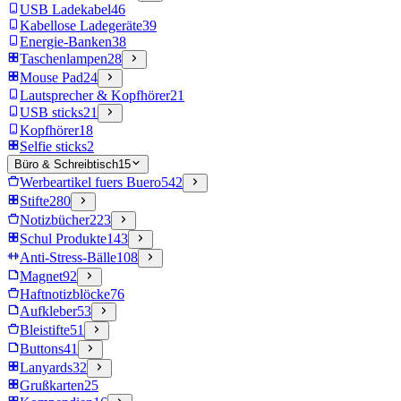
USB Ladekabel
46
Kabellose Ladegeräte
39
Energie-Banken
38
Taschenlampen
28
Mouse Pad
24
Lautsprecher & Kopfhörer
21
USB sticks
21
Kopfhörer
18
Selfie sticks
2
Büro & Schreibtisch
15
Werbeartikel fuers Buero
542
Stifte
280
Notizbücher
223
Schul Produkte
143
Anti-Stress-Bälle
108
Magnet
92
Haftnotizblöcke
76
Aufkleber
53
Bleistifte
51
Buttons
41
Lanyards
32
Grußkarten
25