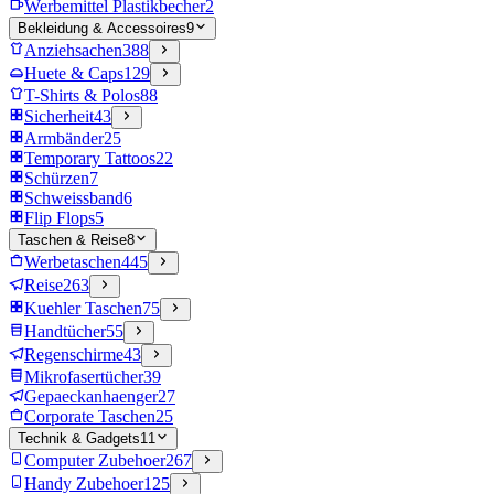
Werbemittel Plastikbecher
2
Bekleidung & Accessoires
9
Anziehsachen
388
Huete & Caps
129
T-Shirts & Polos
88
Sicherheit
43
Armbänder
25
Temporary Tattoos
22
Schürzen
7
Schweissband
6
Flip Flops
5
Taschen & Reise
8
Werbetaschen
445
Reise
263
Kuehler Taschen
75
Handtücher
55
Regenschirme
43
Mikrofasertücher
39
Gepaeckanhaenger
27
Corporate Taschen
25
Technik & Gadgets
11
Computer Zubehoer
267
Handy Zubehoer
125