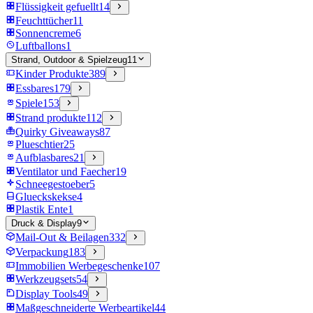
Flüssigkeit gefuellt
14
Feuchttücher
11
Sonnencreme
6
Luftballons
1
Strand, Outdoor & Spielzeug
11
Kinder Produkte
389
Essbares
179
Spiele
153
Strand produkte
112
Quirky Giveaways
87
Plueschtier
25
Aufblasbares
21
Ventilator und Faecher
19
Schneegestoeber
5
Glueckskekse
4
Plastik Ente
1
Druck & Display
9
Mail-Out & Beilagen
332
Verpackung
183
Immobilien Werbegeschenke
107
Werkzeugsets
54
Display Tools
49
Maßgeschneiderte Werbeartikel
44