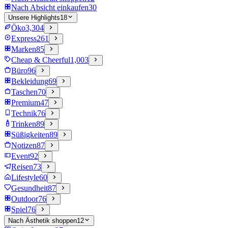
Nach Absicht einkaufen
30
Unsere Highlights
18
Öko
3,304
Express
261
Marken
85
Cheap & Cheerful
1,003
Büro
96
Bekleidung
69
Taschen
70
Premium
47
Technik
76
Trinken
89
Süßigkeiten
89
Notizen
87
Event
92
Reisen
73
Lifestyle
60
Gesundheit
87
Outdoor
76
Spiel
76
Nach Ästhetik shoppen
12