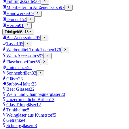
Führungskräfte
564
Mitarbeiter im Außeneinsatz
597
Handwerker
69
Damen
154
Herren
91
Trinkgefäße
18
Bar Accessoirs
295
Tasse
195
Werbemittel Trinkflaschen
176
Wein-Accessoires
93
Flaschenoeffner
55
Untersetzer
52
Sonnenbrillen
33
Gläser
23
Stubby-Halter
23
Beer Glasses
22
Wein- und Champagnergläser
20
Unzerbrechliche Brillen
13
Glas Trinkgläser
12
Trinkhalme
5
Weingläser aus Kunststoff
5
Getränke
4
Schnapsgläsern
3