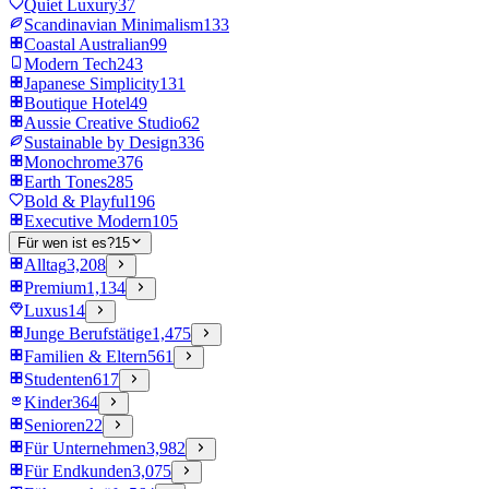
Quiet Luxury
37
Scandinavian Minimalism
133
Coastal Australian
99
Modern Tech
243
Japanese Simplicity
131
Boutique Hotel
49
Aussie Creative Studio
62
Sustainable by Design
336
Monochrome
376
Earth Tones
285
Bold & Playful
196
Executive Modern
105
Für wen ist es?
15
Alltag
3,208
Premium
1,134
Luxus
14
Junge Berufstätige
1,475
Familien & Eltern
561
Studenten
617
Kinder
364
Senioren
22
Für Unternehmen
3,982
Für Endkunden
3,075