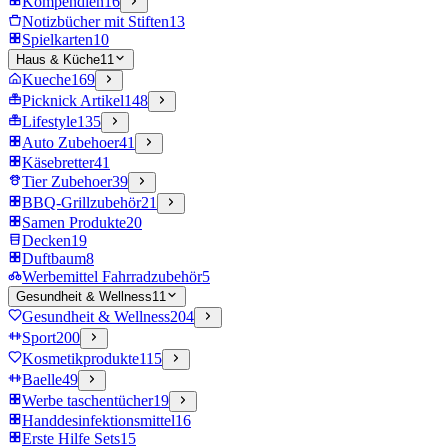
Kompendien
16
Notizbücher mit Stiften
13
Spielkarten
10
Haus & Küche
11
Kueche
169
Picknick Artikel
148
Lifestyle
135
Auto Zubehoer
41
Käsebretter
41
Tier Zubehoer
39
BBQ-Grillzubehör
21
Samen Produkte
20
Decken
19
Duftbaum
8
Werbemittel Fahrradzubehör
5
Gesundheit & Wellness
11
Gesundheit & Wellness
204
Sport
200
Kosmetikprodukte
115
Baelle
49
Werbe taschentücher
19
Handdesinfektionsmittel
16
Erste Hilfe Sets
15