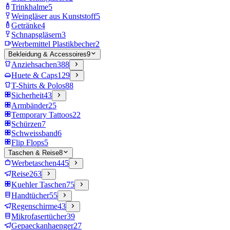
Trinkhalme
5
Weingläser aus Kunststoff
5
Getränke
4
Schnapsgläsern
3
Werbemittel Plastikbecher
2
Bekleidung & Accessoires
9
Anziehsachen
388
Huete & Caps
129
T-Shirts & Polos
88
Sicherheit
43
Armbänder
25
Temporary Tattoos
22
Schürzen
7
Schweissband
6
Flip Flops
5
Taschen & Reise
8
Werbetaschen
445
Reise
263
Kuehler Taschen
75
Handtücher
55
Regenschirme
43
Mikrofasertücher
39
Gepaeckanhaenger
27