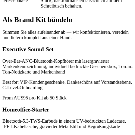
Pressepakete
Stück, das Journalisten tatsächlich auf dem
Schreibtisch behalten.
Als Brand Kit bündeln
Stimmen Sie alles aufeinander ab — wir konfektionieren, veredeln
und liefern komplett aus einer Hand.
Executive Sound-Set
Over-Ear-ANC-Bluetooth-Kopfhörer mit lasergravierter
Markenkennzeichnung, individuell bedruckte Geschenkbox, Ton-in-
Ton-Notizkarte und Markenband
Best for:
VIP-Kundengeschenke, Dankeschöns auf Vorstandsebene,
C-Level-Onboarding
From
AU$95 pro Kit ab 50 Stück
Homeoffice-Starter
Bluetooth-5.3-TWS-Earbuds in einem UV-bedruckten Ladecase,
rPET-Kabeltasche, gravierter Metallstift und Begrüßungskarte