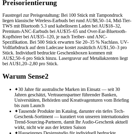
Preisorientierung
Faustregel zur Preisgestaltung: Bei 100 Stück mit Tampondruck
liegen klassische Wireless-Earbuds bei rund AU$8,50–14, Mid-Tier-
TWS mit Bluetooth 5.3 und kabellosem Laden bei AU$18–32,
Premium-ANC-Earbuds bei AU$35–65 und Over-Ear-Bluetooth-
Kopfhörer bei AU$35–120, je nach Treiber- und ANC-
Spezifikation. Bei 500 Stück erwarten Sie 20–35 % Nachlass. UV-
Vollfarbdruck auf dem Ladecase kostet zusätzlich AU$1,50–3 pro
Stück. Individuell bedruckte Geschenkboxen kommen mit
AU$2,50–6 pro Stück hinzu. Lasergravur auf Metallakzenten liegt
bei AU$1,20–2,80 pro Stück.
Warum Sense2
✦
30 Jahre für australische Marken im Einsatz — seit 30
Jahren geschätzt, Vertrauenspartner führender Banken,
Universitäten, Behörden und Kreativagenturen vom Briefing
bis zum Launch
✦
Tausende Produkte im Katalog, darunter ein tiefes Tech-
Geschenk-Sortiment — kuratiert von unseren internationalen
Trend-Sourcing-Partnern, damit Ihr Audio-Geschenk aktuell
wirkt, nicht wie aus der letzten Saison
✦
Hauseigenes Designstudio für individuell bedruckte