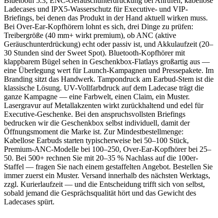
Bluetooth 5.3, ENC-Geräuschunterdrückung bei Anrufen, kabellose
Ladecases und IPX5-Wasserschutz für Executive- und VIP-
Briefings, bei denen das Produkt in der Hand aktuell wirken muss.
Bei Over-Ear-Kopfhörern lohnt es sich, drei Dinge zu prüfen:
Treibergröße (40 mm+ wirkt premium), ob ANC (aktive
Geräuschunterdrückung) echt oder passiv ist, und Akkulaufzeit (20–
30 Stunden sind der Sweet Spot). Bluetooth-Kopfhörer mit
klappbarem Bügel sehen in Geschenkbox-Flatlays großartig aus —
eine Überlegung wert für Launch-Kampagnen und Pressepakete. Im
Branding sitzt das Handwerk. Tampondruck am Earbud-Stem ist die
klassische Lösung. UV-Vollfarbdruck auf dem Ladecase trägt die
ganze Kampagne — eine Farbwelt, einen Claim, ein Muster.
Lasergravur auf Metallakzenten wirkt zurückhaltend und edel für
Executive-Geschenke. Bei den anspruchsvollsten Briefings
bedrucken wir die Geschenkbox selbst individuell, damit der
Öffnungsmoment die Marke ist. Zur Mindestbestellmenge:
Kabellose Earbuds starten typischerweise bei 50–100 Stück,
Premium-ANC-Modelle bei 100–250, Over-Ear-Kopfhörer bei 25–
50. Bei 500+ rechnen Sie mit 20–35 % Nachlass auf die 100er-
Staffel — fragen Sie nach einem gestaffelten Angebot. Bestellen Sie
immer zuerst ein Muster. Versand innerhalb des nächsten Werktags,
zzgl. Kurierlaufzeit — und die Entscheidung trifft sich von selbst,
sobald jemand die Gesprächsqualität hört und das Gewicht des
Ladecases spürt.