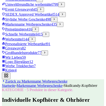
Umweltfreundliche werbemittel
799
Event Giveaways
645
SEDEX Approved Werbeartikel
514
Stylishe Werbe Geschenke
498
Markenname Werbegeschenke
435
Preisgünstiges
416
Schnelle Werbemittel
415
Werbemittel
144
Personalisierte Werbeartikel
91
Giveaways
82
Großhandelsprodukte
77
Wir Lieben
59
Logo Biergläser
12
Werbe Trinkbecher
7
Krüge
4
Zurück zu
Markenname Werbegeschenke
Startseite
›
Markenname Werbegeschenke
›
Skullcandy-Kopfhörer
KATEGORIE
·
5
Produkte in dieser Kategorie.
Individuelle Kopfhörer & Ohrhörer