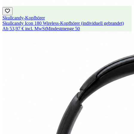
Skullcandy-Kopfhörer
Skullcandy Icon 180 Wireless-Kopfhörer (individuell gebrandet)
Ab
53,97 €
incl. MwSt
Mindestmenge
50