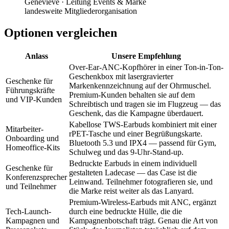
Genevieve
·
Leitung Events & Marke
landesweite Mitgliederorganisation
Optionen vergleichen
Anlass
Unsere Empfehlung
Over-Ear-ANC-Kopfhörer in einer Ton-in-Ton-
Geschenkbox mit lasergravierter
Geschenke für
Markenkennzeichnung auf der Ohrmuschel.
Führungskräfte
Premium-Kunden behalten sie auf dem
und VIP-Kunden
Schreibtisch und tragen sie im Flugzeug — das
Geschenk, das die Kampagne überdauert.
Kabellose TWS-Earbuds kombiniert mit einer
Mitarbeiter-
rPET-Tasche und einer Begrüßungskarte.
Onboarding und
Bluetooth 5.3 und IPX4 — passend für Gym,
Homeoffice-Kits
Schulweg und das 9-Uhr-Stand-up.
Bedruckte Earbuds in einem individuell
Geschenke für
gestalteten Ladecase — das Case ist die
Konferenzsprecher
Leinwand. Teilnehmer fotografieren sie, und
und Teilnehmer
die Marke reist weiter als das Lanyard.
Premium-Wireless-Earbuds mit ANC, ergänzt
Tech-Launch-
durch eine bedruckte Hülle, die die
Kampagnen und
Kampagnenbotschaft trägt. Genau die Art von