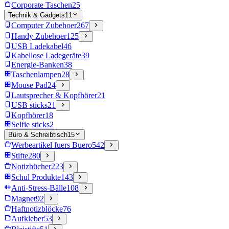
Corporate Taschen
25
Technik & Gadgets
11
Computer Zubehoer
267
Handy Zubehoer
125
USB Ladekabel
46
Kabellose Ladegeräte
39
Energie-Banken
38
Taschenlampen
28
Mouse Pad
24
Lautsprecher & Kopfhörer
21
USB sticks
21
Kopfhörer
18
Selfie sticks
2
Büro & Schreibtisch
15
Werbeartikel fuers Buero
542
Stifte
280
Notizbücher
223
Schul Produkte
143
Anti-Stress-Bälle
108
Magnet
92
Haftnotizblöcke
76
Aufkleber
53