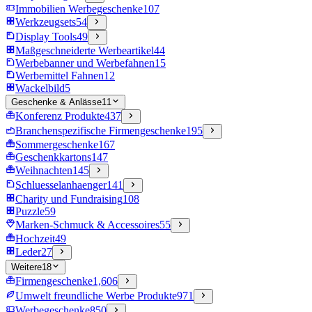
Immobilien Werbegeschenke
107
Werkzeugsets
54
Display Tools
49
Maßgeschneiderte Werbeartikel
44
Werbebanner und Werbefahnen
15
Werbemittel Fahnen
12
Wackelbild
5
Geschenke & Anlässe
11
Konferenz Produkte
437
Branchenspezifische Firmengeschenke
195
Sommergeschenke
167
Geschenkkartons
147
Weihnachten
145
Schluesselanhaenger
141
Charity und Fundraising
108
Puzzle
59
Marken-Schmuck & Accessoires
55
Hochzeit
49
Leder
27
Weitere
18
Firmengeschenke
1,606
Umwelt freundliche Werbe Produkte
971
Werbegeschenke
850