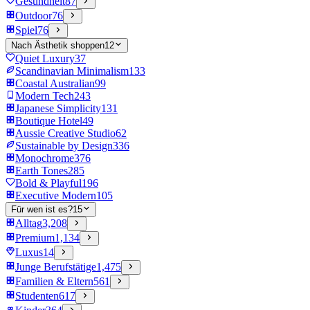
Gesundheit
87
Outdoor
76
Spiel
76
Nach Ästhetik shoppen
12
Quiet Luxury
37
Scandinavian Minimalism
133
Coastal Australian
99
Modern Tech
243
Japanese Simplicity
131
Boutique Hotel
49
Aussie Creative Studio
62
Sustainable by Design
336
Monochrome
376
Earth Tones
285
Bold & Playful
196
Executive Modern
105
Für wen ist es?
15
Alltag
3,208
Premium
1,134
Luxus
14
Junge Berufstätige
1,475
Familien & Eltern
561
Studenten
617