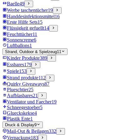
Baelle
49
Werbe taschentücher
19
Handdesinfektionsmittel
16
Erste Hilfe Sets
15
Flüssigkeit gefuellt
14
Feuchttücher
11
Sonnencreme
6
Luftballons
1
Strand, Outdoor & Spielzeug
11
Kinder Produkte
389
Essbares
179
Spiele
153
Strand produkte
112
Quirky Giveaways
87
Plueschtier
25
Aufblasbares
21
Ventilator und Faecher
19
Schneegestoeber
5
Glueckskekse
4
Plastik Ente
1
Druck & Display
9
Mail-Out & Beilagen
332
Verpackung
183