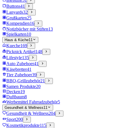
Bleistifte
51
Buttons
41
Lanyards
32
Grußkarten
25
Kompendien
16
Notizbücher mit Stiften
13
Spielkarten
10
Haus & Küche
11
Kueche
169
Picknick Artikel
148
Lifestyle
135
Auto Zubehoer
41
Käsebretter
41
Tier Zubehoer
39
BBQ-Grillzubehör
21
Samen Produkte
20
Decken
19
Duftbaum
8
Werbemittel Fahrradzubehör
5
Gesundheit & Wellness
11
Gesundheit & Wellness
204
Sport
200
Kosmetikprodukte
115