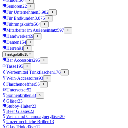
Kinder
364
Senioren
22
Für Unternehmen
3,982
Für Endkunden
3,075
Führungskräfte
564
Mitarbeiter im Außeneinsatz
597
Handwerker
69
Damen
154
Herren
91
Trinkgefäße
18
Bar Accessoirs
295
Tasse
195
Werbemittel Trinkflaschen
176
Wein-Accessoires
93
Flaschenoeffner
55
Untersetzer
52
Sonnenbrillen
33
Gläser
23
Stubby-Halter
23
Beer Glasses
22
Wein- und Champagnergläser
20
Unzerbrechliche Brillen
13
Glas Trinkgläser
12