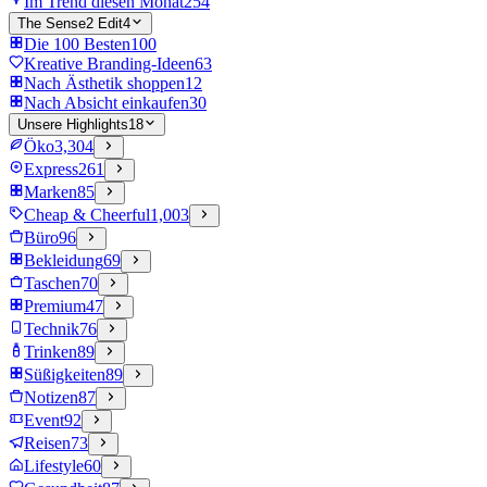
Im Trend diesen Monat
254
The Sense2 Edit
4
Die 100 Besten
100
Kreative Branding-Ideen
63
Nach Ästhetik shoppen
12
Nach Absicht einkaufen
30
Unsere Highlights
18
Öko
3,304
Express
261
Marken
85
Cheap & Cheerful
1,003
Büro
96
Bekleidung
69
Taschen
70
Premium
47
Technik
76
Trinken
89
Süßigkeiten
89
Notizen
87
Event
92
Reisen
73
Lifestyle
60