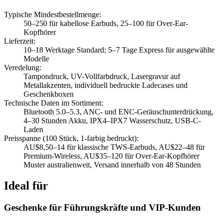
Typische Mindestbestellmenge
:
50–250 für kabellose Earbuds, 25–100 für Over-Ear-
Kopfhörer
Lieferzeit
:
10–18 Werktage Standard; 5–7 Tage Express für ausgewählte
Modelle
Veredelung
:
Tampondruck, UV-Vollfarbdruck, Lasergravur auf
Metallakzenten, individuell bedruckte Ladecases und
Geschenkboxen
Technische Daten im Sortiment
:
Bluetooth 5.0–5.3, ANC- und ENC-Geräuschunterdrückung,
4–30 Stunden Akku, IPX4–IPX7 Wasserschutz, USB-C-
Laden
Preisspanne (100 Stück, 1-farbig bedruckt)
:
AU$8,50–14 für klassische TWS-Earbuds, AU$22–48 für
Premium-Wireless, AU$35–120 für Over-Ear-Kopfhörer
Muster australienweit, Versand innerhalb von 48 Stunden
Ideal für
Geschenke für Führungskräfte und VIP-Kunden