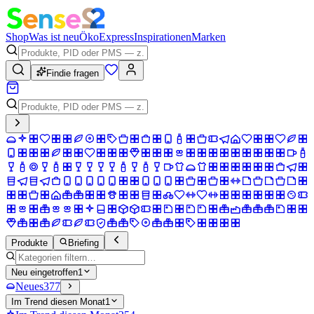
Shop
Was ist neu
Öko
Express
Inspirationen
Marken
Findie fragen
Produkte
Briefing
Neu eingetroffen
1
Neues
377
Im Trend diesen Monat
1