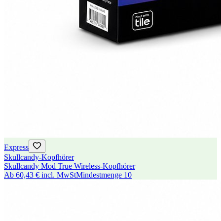
Express
Skullcandy-Kopfhörer
Skullcandy Mod True Wireless-Kopfhörer
Ab
60,43 €
incl. MwSt
Mindestmenge
10