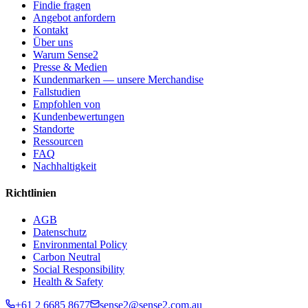
Findie fragen
Angebot anfordern
Kontakt
Über uns
Warum Sense2
Presse & Medien
Kundenmarken — unsere Merchandise
Fallstudien
Empfohlen von
Kundenbewertungen
Standorte
Ressourcen
FAQ
Nachhaltigkeit
Richtlinien
AGB
Datenschutz
Environmental Policy
Carbon Neutral
Social Responsibility
Health & Safety
+61 2 6685 8677
sense2@sense2.com.au