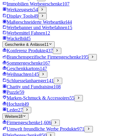
Immobilien Werbegeschenke
107
Werkzeugsets
54
Display Tools
49
Maßgeschneiderte Werbeartikel
44
Werbebanner und Werbefahnen
15
Werbemittel Fahnen
12
Wackelbild
5
Geschenke & Anlässe
11
Konferenz Produkte
437
Branchenspezifische Firmengeschenke
195
Sommergeschenke
167
Geschenkkartons
147
Weihnachten
145
Schluesselanhaenger
141
Charity und Fundraising
108
Puzzle
59
Marken-Schmuck & Accessoires
55
Hochzeit
49
Leder
27
Weitere
18
Firmengeschenke
1,606
Umwelt freundliche Werbe Produkte
971
Werbegeschenke
850