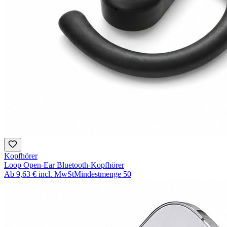
Kopfhörer
Loop Open-Ear Bluetooth-Kopfhörer
Ab
9,63 €
incl. MwSt
Mindestmenge
50