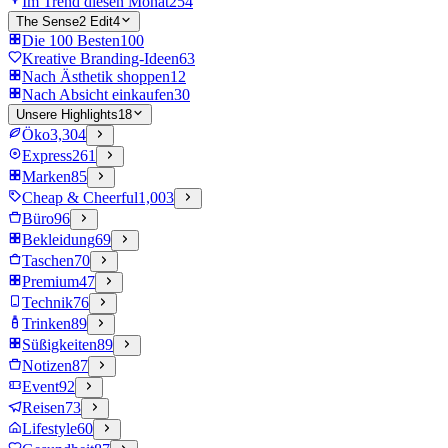
Im Trend diesen Monat
254
The Sense2 Edit
4
Die 100 Besten
100
Kreative Branding-Ideen
63
Nach Ästhetik shoppen
12
Nach Absicht einkaufen
30
Unsere Highlights
18
Öko
3,304
Express
261
Marken
85
Cheap & Cheerful
1,003
Büro
96
Bekleidung
69
Taschen
70
Premium
47
Technik
76
Trinken
89
Süßigkeiten
89
Notizen
87
Event
92
Reisen
73
Lifestyle
60