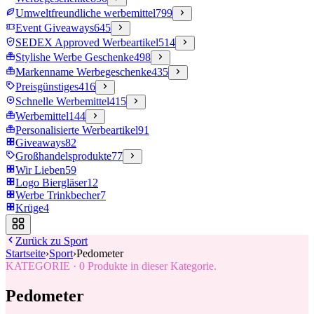
Umweltfreundliche werbemittel
799
Event Giveaways
645
SEDEX Approved Werbeartikel
514
Stylishe Werbe Geschenke
498
Markenname Werbegeschenke
435
Preisgünstiges
416
Schnelle Werbemittel
415
Werbemittel
144
Personalisierte Werbeartikel
91
Giveaways
82
Großhandelsprodukte
77
Wir Lieben
59
Logo Biergläser
12
Werbe Trinkbecher
7
Krüge
4
Zurück zu
Sport
Startseite
›
Sport
›
Pedometer
KATEGORIE
·
0
Produkte in dieser Kategorie.
Pedometer