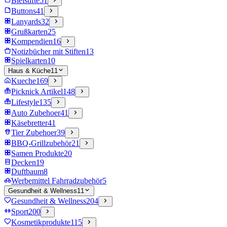
Bleistifte
51
Buttons
41
Lanyards
32
Grußkarten
25
Kompendien
16
Notizbücher mit Stiften
13
Spielkarten
10
Haus & Küche
11
Kueche
169
Picknick Artikel
148
Lifestyle
135
Auto Zubehoer
41
Käsebretter
41
Tier Zubehoer
39
BBQ-Grillzubehör
21
Samen Produkte
20
Decken
19
Duftbaum
8
Werbemittel Fahrradzubehör
5
Gesundheit & Wellness
11
Gesundheit & Wellness
204
Sport
200
Kosmetikprodukte
115