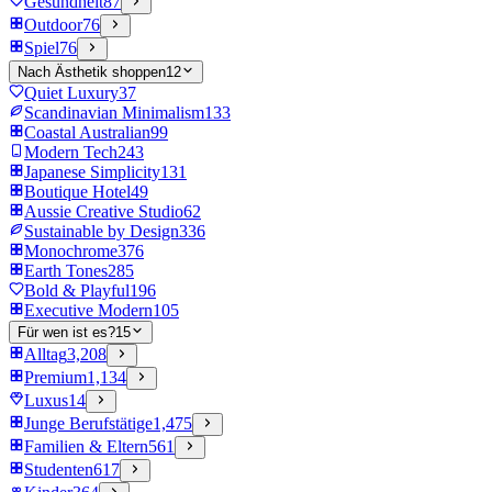
Gesundheit
87
Outdoor
76
Spiel
76
Nach Ästhetik shoppen
12
Quiet Luxury
37
Scandinavian Minimalism
133
Coastal Australian
99
Modern Tech
243
Japanese Simplicity
131
Boutique Hotel
49
Aussie Creative Studio
62
Sustainable by Design
336
Monochrome
376
Earth Tones
285
Bold & Playful
196
Executive Modern
105
Für wen ist es?
15
Alltag
3,208
Premium
1,134
Luxus
14
Junge Berufstätige
1,475
Familien & Eltern
561
Studenten
617