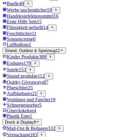
Baelle
49
Werbe taschentücher
19
Handdesinfektionsmittel
16
Erste Hilfe Sets
15
Flüssigkeit gefuellt
14
Feuchttücher
11
Sonnencreme
6
Luftballons
1
Strand, Outdoor & Spielzeug
11
Kinder Produkte
389
Essbares
179
Spiele
153
Strand produkte
112
Quirky Giveaways
87
Plueschtier
25
Aufblasbares
21
Ventilator und Faecher
19
Schneegestoeber
5
Glueckskekse
4
Plastik Ente
1
Druck & Display
9
Mail-Out & Beilagen
332
Verpackung
183