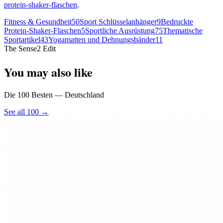
protein-shaker-flaschen
.
Fitness & Gesundheit
50
Sport Schlüsselanhänger
9
Bedruckte
Protein-Shaker-Flaschen
5
Sportliche Ausrüstung
75
Thematische
Sportartikel
43
Yogamatten und Dehnungsbänder
11
The Sense2 Edit
You may also like
Die 100 Besten — Deutschland
See all 100 →