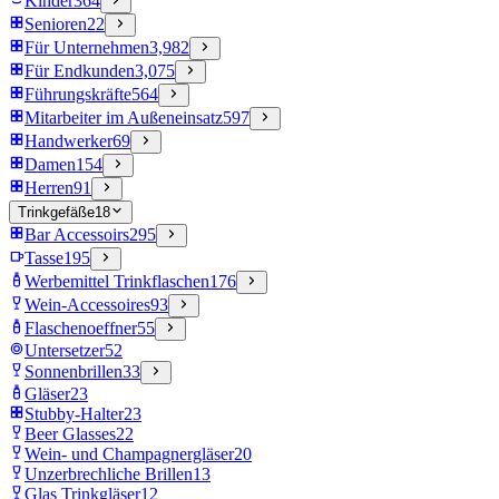
Kinder
364
Senioren
22
Für Unternehmen
3,982
Für Endkunden
3,075
Führungskräfte
564
Mitarbeiter im Außeneinsatz
597
Handwerker
69
Damen
154
Herren
91
Trinkgefäße
18
Bar Accessoirs
295
Tasse
195
Werbemittel Trinkflaschen
176
Wein-Accessoires
93
Flaschenoeffner
55
Untersetzer
52
Sonnenbrillen
33
Gläser
23
Stubby-Halter
23
Beer Glasses
22
Wein- und Champagnergläser
20
Unzerbrechliche Brillen
13
Glas Trinkgläser
12