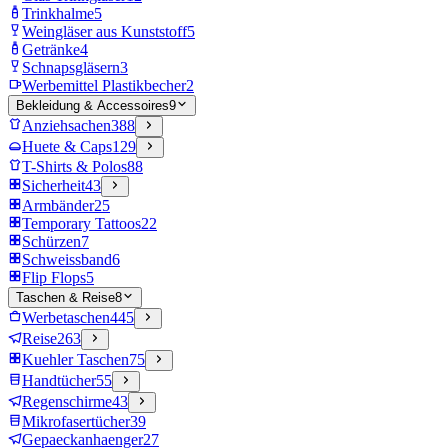
Trinkhalme
5
Weingläser aus Kunststoff
5
Getränke
4
Schnapsgläsern
3
Werbemittel Plastikbecher
2
Bekleidung & Accessoires
9
Anziehsachen
388
Huete & Caps
129
T-Shirts & Polos
88
Sicherheit
43
Armbänder
25
Temporary Tattoos
22
Schürzen
7
Schweissband
6
Flip Flops
5
Taschen & Reise
8
Werbetaschen
445
Reise
263
Kuehler Taschen
75
Handtücher
55
Regenschirme
43
Mikrofasertücher
39
Gepaeckanhaenger
27