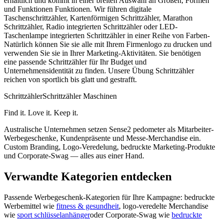
erhältlich und kommt in einer breiten Auswahl an Größen, Formen
und Funktionen Funktionen. Wir führen digitale
Taschenschrittzähler, Kartenförmigen Schrittzähler, Marathon
Schrittzähler, Radio integrierten Schrittzähler oder LED-
Taschenlampe integrierten Schrittzähler in einer Reihe von Farben-
Natürlich können Sie sie alle mit Ihrem Firmenlogo zu drucken und
verwenden Sie sie in Ihrer Marketing-Aktivitäten. Sie benötigen
eine passende Schrittzähler für Ihr Budget und
Unternehmensidentität zu finden. Unsere Übung Schrittzähler
reichen von sportlich bis glatt und gestrafft.
Schrittzähler
Schrittzähler Maschinen
Find it. Love it. Keep it.
Australische Unternehmen setzen Sense2 pedometer als Mitarbeiter-
Werbegeschenke, Kundenpräsente und Messe-Merchandise ein.
Custom Branding, Logo-Veredelung, bedruckte Marketing-Produkte
und Corporate-Swag — alles aus einer Hand.
Verwandte Kategorien entdecken
Passende Werbegeschenk-Kategorien für Ihre Kampagne: bedruckte
Werbemittel wie
fitness & gesundheit
, logo-veredelte Merchandise
wie
sport schlüsselanhänger
oder Corporate-Swag wie
bedruckte