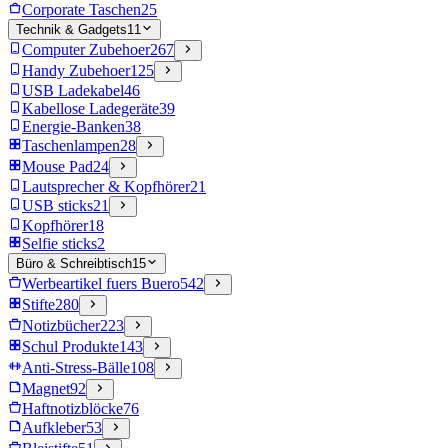
Corporate Taschen
25
Technik & Gadgets
11
Computer Zubehoer
267
Handy Zubehoer
125
USB Ladekabel
46
Kabellose Ladegeräte
39
Energie-Banken
38
Taschenlampen
28
Mouse Pad
24
Lautsprecher & Kopfhörer
21
USB sticks
21
Kopfhörer
18
Selfie sticks
2
Büro & Schreibtisch
15
Werbeartikel fuers Buero
542
Stifte
280
Notizbücher
223
Schul Produkte
143
Anti-Stress-Bälle
108
Magnet
92
Haftnotizblöcke
76
Aufkleber
53