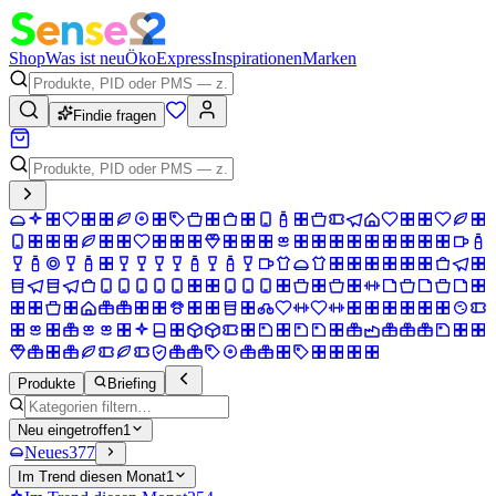
Shop
Was ist neu
Öko
Express
Inspirationen
Marken
Findie fragen
Produkte
Briefing
Neu eingetroffen
1
Neues
377
Im Trend diesen Monat
1