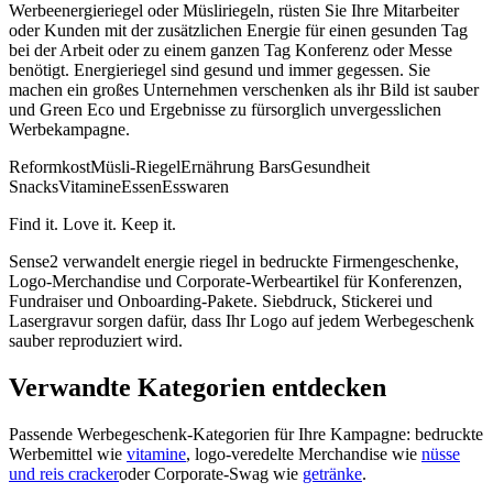
Werbeenergieriegel oder Müsliriegeln, rüsten Sie Ihre Mitarbeiter
oder Kunden mit der zusätzlichen Energie für einen gesunden Tag
bei der Arbeit oder zu einem ganzen Tag Konferenz oder Messe
benötigt. Energieriegel sind gesund und immer gegessen. Sie
machen ein großes Unternehmen verschenken als ihr Bild ist sauber
und Green Eco und Ergebnisse zu fürsorglich unvergesslichen
Werbekampagne.
Reformkost
Müsli-Riegel
Ernährung Bars
Gesundheit
Snacks
Vitamine
Essen
Esswaren
Find it. Love it. Keep it.
Sense2 verwandelt energie riegel in bedruckte Firmengeschenke,
Logo-Merchandise und Corporate-Werbeartikel für Konferenzen,
Fundraiser und Onboarding-Pakete. Siebdruck, Stickerei und
Lasergravur sorgen dafür, dass Ihr Logo auf jedem Werbegeschenk
sauber reproduziert wird.
Verwandte Kategorien entdecken
Passende Werbegeschenk-Kategorien für Ihre Kampagne: bedruckte
Werbemittel wie
vitamine
, logo-veredelte Merchandise wie
nüsse
und reis cracker
oder Corporate-Swag wie
getränke
.