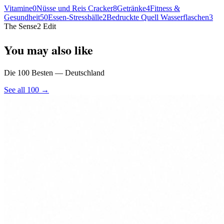
Vitamine
0
Nüsse und Reis Cracker
8
Getränke
4
Fitness &
Gesundheit
50
Essen-Stressbälle
2
Bedruckte Quell Wasserflaschen
3
The Sense2 Edit
You may also like
Die 100 Besten — Deutschland
See all 100 →