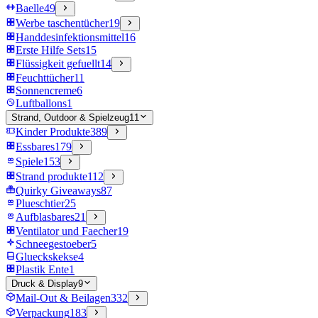
Baelle
49
Werbe taschentücher
19
Handdesinfektionsmittel
16
Erste Hilfe Sets
15
Flüssigkeit gefuellt
14
Feuchttücher
11
Sonnencreme
6
Luftballons
1
Strand, Outdoor & Spielzeug
11
Kinder Produkte
389
Essbares
179
Spiele
153
Strand produkte
112
Quirky Giveaways
87
Plueschtier
25
Aufblasbares
21
Ventilator und Faecher
19
Schneegestoeber
5
Glueckskekse
4
Plastik Ente
1
Druck & Display
9
Mail-Out & Beilagen
332
Verpackung
183