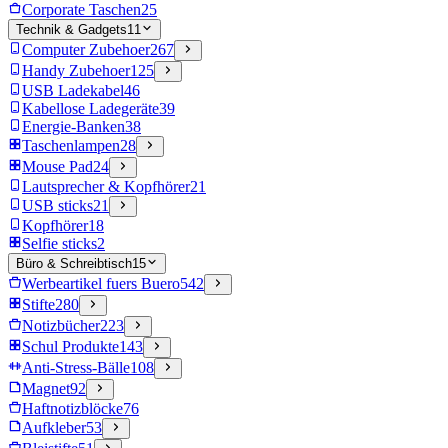
Corporate Taschen
25
Technik & Gadgets
11
Computer Zubehoer
267
Handy Zubehoer
125
USB Ladekabel
46
Kabellose Ladegeräte
39
Energie-Banken
38
Taschenlampen
28
Mouse Pad
24
Lautsprecher & Kopfhörer
21
USB sticks
21
Kopfhörer
18
Selfie sticks
2
Büro & Schreibtisch
15
Werbeartikel fuers Buero
542
Stifte
280
Notizbücher
223
Schul Produkte
143
Anti-Stress-Bälle
108
Magnet
92
Haftnotizblöcke
76
Aufkleber
53