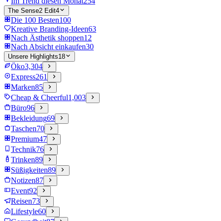
Im Trend diesen Monat
254
The Sense2 Edit
4
Die 100 Besten
100
Kreative Branding-Ideen
63
Nach Ästhetik shoppen
12
Nach Absicht einkaufen
30
Unsere Highlights
18
Öko
3,304
Express
261
Marken
85
Cheap & Cheerful
1,003
Büro
96
Bekleidung
69
Taschen
70
Premium
47
Technik
76
Trinken
89
Süßigkeiten
89
Notizen
87
Event
92
Reisen
73
Lifestyle
60