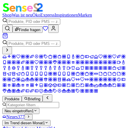
Shop
Was ist neu
Öko
Express
Inspirationen
Marken
Findie fragen
Produkte
Briefing
Neu eingetroffen
1
Neues
377
Im Trend diesen Monat
1