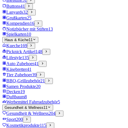
Bleistifte
51
Buttons
41
Lanyards
32
Grußkarten
25
Kompendien
16
Notizbücher mit Stiften
13
Spielkarten
10
Haus & Küche
11
Kueche
169
Picknick Artikel
148
Lifestyle
135
Auto Zubehoer
41
Käsebretter
41
Tier Zubehoer
39
BBQ-Grillzubehör
21
Samen Produkte
20
Decken
19
Duftbaum
8
Werbemittel Fahrradzubehör
5
Gesundheit & Wellness
11
Gesundheit & Wellness
204
Sport
200
Kosmetikprodukte
115