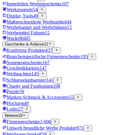
Immobilien Werbegeschenke
107
Werkzeugsets
54
Display Tools
49
Maßgeschneiderte Werbeartikel
44
Werbebanner und Werbefahnen
15
Werbemittel Fahnen
12
Wackelbild
5
Geschenke & Anlässe
11
Konferenz Produkte
437
Branchenspezifische Firmengeschenke
195
Sommergeschenke
167
Geschenkkartons
147
Weihnachten
145
Schluesselanhaenger
141
Charity und Fundraising
108
Puzzle
59
Marken-Schmuck & Accessoires
55
Hochzeit
49
Leder
27
Weitere
18
Firmengeschenke
1,606
Umwelt freundliche Werbe Produkte
971
Werbegeschenke
850