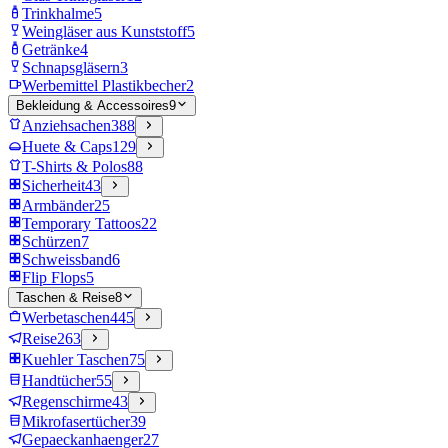
Trinkhalme
5
Weingläser aus Kunststoff
5
Getränke
4
Schnapsgläsern
3
Werbemittel Plastikbecher
2
Bekleidung & Accessoires
9
Anziehsachen
388
Huete & Caps
129
T-Shirts & Polos
88
Sicherheit
43
Armbänder
25
Temporary Tattoos
22
Schürzen
7
Schweissband
6
Flip Flops
5
Taschen & Reise
8
Werbetaschen
445
Reise
263
Kuehler Taschen
75
Handtücher
55
Regenschirme
43
Mikrofasertücher
39
Gepaeckanhaenger
27