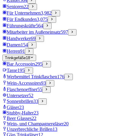
Kinder
364
Senioren
22
Für Unternehmen
3,982
Für Endkunden
3,075
Führungskräfte
564
Mitarbeiter im Außeneinsatz
597
Handwerker
69
Damen
154
Herren
91
Trinkgefäße
18
Bar Accessoirs
295
Tasse
195
Werbemittel Trinkflaschen
176
Wein-Accessoires
93
Flaschenoeffner
55
Untersetzer
52
Sonnenbrillen
33
Gläser
23
Stubby-Halter
23
Beer Glasses
22
Wein- und Champagnergläser
20
Unzerbrechliche Brillen
13
Glas Trinkgläser
12