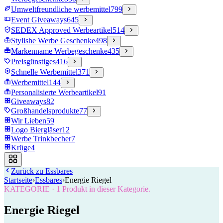
Umweltfreundliche werbemittel
799
Event Giveaways
645
SEDEX Approved Werbeartikel
514
Stylishe Werbe Geschenke
498
Markenname Werbegeschenke
435
Preisgünstiges
416
Schnelle Werbemittel
371
Werbemittel
144
Personalisierte Werbeartikel
91
Giveaways
82
Großhandelsprodukte
77
Wir Lieben
59
Logo Biergläser
12
Werbe Trinkbecher
7
Krüge
4
Zurück zu
Essbares
Startseite
›
Essbares
›
Energie Riegel
KATEGORIE
·
1
Produkt in dieser Kategorie.
Energie Riegel