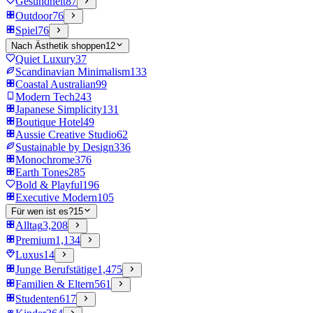
Gesundheit
87
Outdoor
76
Spiel
76
Nach Ästhetik shoppen
12
Quiet Luxury
37
Scandinavian Minimalism
133
Coastal Australian
99
Modern Tech
243
Japanese Simplicity
131
Boutique Hotel
49
Aussie Creative Studio
62
Sustainable by Design
336
Monochrome
376
Earth Tones
285
Bold & Playful
196
Executive Modern
105
Für wen ist es?
15
Alltag
3,208
Premium
1,134
Luxus
14
Junge Berufstätige
1,475
Familien & Eltern
561
Studenten
617