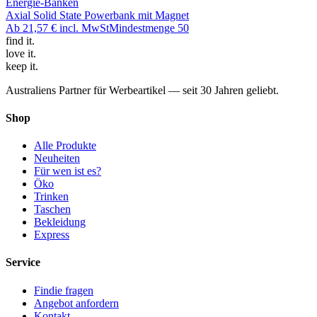
Energie-Banken
Axial Solid State Powerbank mit Magnet
Ab
21,57 €
incl. MwSt
Mindestmenge
50
find
it.
love
it.
keep
it.
Australiens Partner für Werbeartikel — seit 30 Jahren geliebt.
Shop
Alle Produkte
Neuheiten
Für wen ist es?
Öko
Trinken
Taschen
Bekleidung
Express
Service
Findie fragen
Angebot anfordern
Kontakt