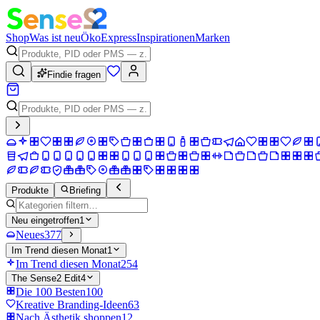
Shop
Was ist neu
Öko
Express
Inspirationen
Marken
Findie fragen
Produkte
Briefing
Neu eingetroffen
1
Neues
377
Im Trend diesen Monat
1
Im Trend diesen Monat
254
The Sense2 Edit
4
Die 100 Besten
100
Kreative Branding-Ideen
63
Nach Ästhetik shoppen
12