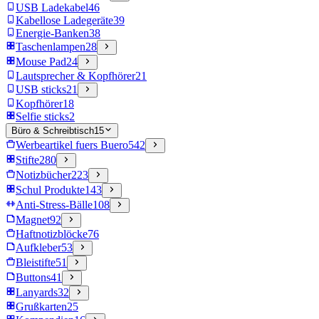
USB Ladekabel
46
Kabellose Ladegeräte
39
Energie-Banken
38
Taschenlampen
28
Mouse Pad
24
Lautsprecher & Kopfhörer
21
USB sticks
21
Kopfhörer
18
Selfie sticks
2
Büro & Schreibtisch
15
Werbeartikel fuers Buero
542
Stifte
280
Notizbücher
223
Schul Produkte
143
Anti-Stress-Bälle
108
Magnet
92
Haftnotizblöcke
76
Aufkleber
53
Bleistifte
51
Buttons
41
Lanyards
32
Grußkarten
25