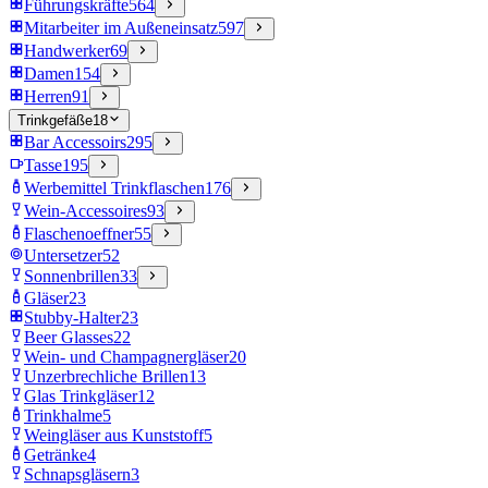
Führungskräfte
564
Mitarbeiter im Außeneinsatz
597
Handwerker
69
Damen
154
Herren
91
Trinkgefäße
18
Bar Accessoirs
295
Tasse
195
Werbemittel Trinkflaschen
176
Wein-Accessoires
93
Flaschenoeffner
55
Untersetzer
52
Sonnenbrillen
33
Gläser
23
Stubby-Halter
23
Beer Glasses
22
Wein- und Champagnergläser
20
Unzerbrechliche Brillen
13
Glas Trinkgläser
12
Trinkhalme
5
Weingläser aus Kunststoff
5
Getränke
4
Schnapsgläsern
3