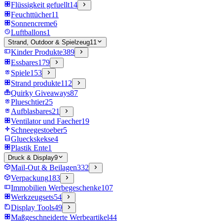
Flüssigkeit gefuellt
14
Feuchttücher
11
Sonnencreme
6
Luftballons
1
Strand, Outdoor & Spielzeug
11
Kinder Produkte
389
Essbares
179
Spiele
153
Strand produkte
112
Quirky Giveaways
87
Plueschtier
25
Aufblasbares
21
Ventilator und Faecher
19
Schneegestoeber
5
Glueckskekse
4
Plastik Ente
1
Druck & Display
9
Mail-Out & Beilagen
332
Verpackung
183
Immobilien Werbegeschenke
107
Werkzeugsets
54
Display Tools
49
Maßgeschneiderte Werbeartikel
44