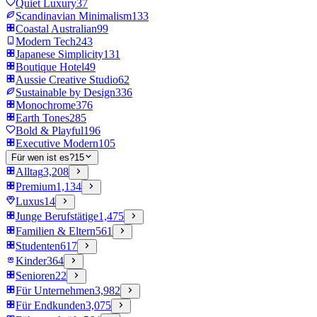
Quiet Luxury
37
Scandinavian Minimalism
133
Coastal Australian
99
Modern Tech
243
Japanese Simplicity
131
Boutique Hotel
49
Aussie Creative Studio
62
Sustainable by Design
336
Monochrome
376
Earth Tones
285
Bold & Playful
196
Executive Modern
105
Für wen ist es?
15
Alltag
3,208
Premium
1,134
Luxus
14
Junge Berufstätige
1,475
Familien & Eltern
561
Studenten
617
Kinder
364
Senioren
22
Für Unternehmen
3,982
Für Endkunden
3,075