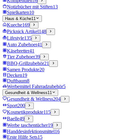
Kompendien
16
Notizbücher mit Stiften
13
Spielkarten
10
Haus & Küche
11
Kueche
169
Picknick Artikel
148
Lifestyle
135
Auto Zubehoer
41
Käsebretter
41
Tier Zubehoer
39
BBQ-Grillzubehör
21
Samen Produkte
20
Decken
19
Duftbaum
8
Werbemittel Fahrradzubehör
5
Gesundheit & Wellness
11
Gesundheit & Wellness
204
Sport
200
Kosmetikprodukte
115
Baelle
49
Werbe taschentücher
19
Handdesinfektionsmittel
16
Erste Hilfe Sets
15