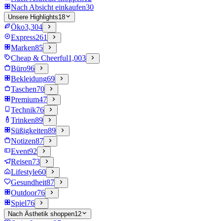
Nach Absicht einkaufen
30
Unsere Highlights
18
Öko
3,304
Express
261
Marken
85
Cheap & Cheerful
1,003
Büro
96
Bekleidung
69
Taschen
70
Premium
47
Technik
76
Trinken
89
Süßigkeiten
89
Notizen
87
Event
92
Reisen
73
Lifestyle
60
Gesundheit
87
Outdoor
76
Spiel
76
Nach Ästhetik shoppen
12