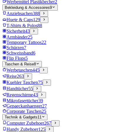
Werbemittel Plastikbecher
2
Bekleidung & Accessoires
9
Anziehsachen
388
Huete & Caps
129
T-Shirts & Polos
88
Sicherheit
43
Armbänder
25
Temporary Tattoos
22
Schürzen
7
Schweissband
6
Flip Flops
5
Taschen & Reise
8
Werbetaschen
445
Reise
263
Kuehler Taschen
75
Handtücher
55
Regenschirme
43
Mikrofasertücher
39
Gepaeckanhaenger
27
Corporate Taschen
25
Technik & Gadgets
11
Computer Zubehoer
267
Handy Zubehoer
125