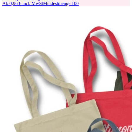
Ab
0,96 €
incl. MwSt
Mindestmenge
100