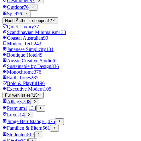
Gesundheit
87
Outdoor
76
Spiel
76
Nach Ästhetik shoppen
12
Quiet Luxury
37
Scandinavian Minimalism
133
Coastal Australian
99
Modern Tech
243
Japanese Simplicity
131
Boutique Hotel
49
Aussie Creative Studio
62
Sustainable by Design
336
Monochrome
376
Earth Tones
285
Bold & Playful
196
Executive Modern
105
Für wen ist es?
15
Alltag
3,208
Premium
1,134
Luxus
14
Junge Berufstätige
1,475
Familien & Eltern
561
Studenten
617