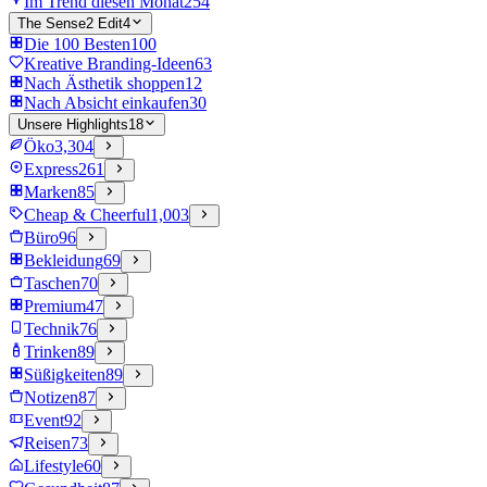
Im Trend diesen Monat
254
The Sense2 Edit
4
Die 100 Besten
100
Kreative Branding-Ideen
63
Nach Ästhetik shoppen
12
Nach Absicht einkaufen
30
Unsere Highlights
18
Öko
3,304
Express
261
Marken
85
Cheap & Cheerful
1,003
Büro
96
Bekleidung
69
Taschen
70
Premium
47
Technik
76
Trinken
89
Süßigkeiten
89
Notizen
87
Event
92
Reisen
73
Lifestyle
60