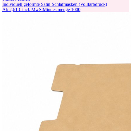
Individuell geformte Satin-Schlafmasken (Vollfarbdruck)
Ab
2,61 €
incl. MwSt
Mindestmenge
1000