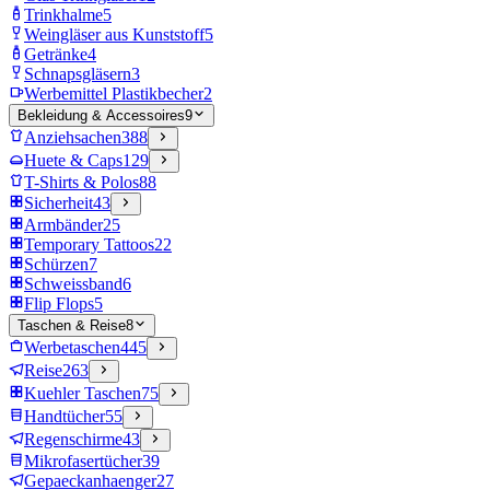
Trinkhalme
5
Weingläser aus Kunststoff
5
Getränke
4
Schnapsgläsern
3
Werbemittel Plastikbecher
2
Bekleidung & Accessoires
9
Anziehsachen
388
Huete & Caps
129
T-Shirts & Polos
88
Sicherheit
43
Armbänder
25
Temporary Tattoos
22
Schürzen
7
Schweissband
6
Flip Flops
5
Taschen & Reise
8
Werbetaschen
445
Reise
263
Kuehler Taschen
75
Handtücher
55
Regenschirme
43
Mikrofasertücher
39
Gepaeckanhaenger
27