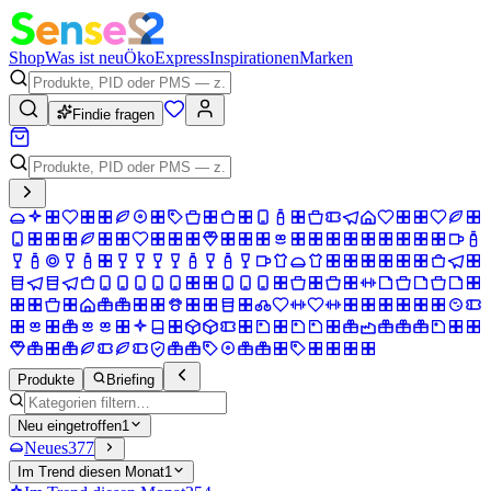
Shop
Was ist neu
Öko
Express
Inspirationen
Marken
Findie fragen
Produkte
Briefing
Neu eingetroffen
1
Neues
377
Im Trend diesen Monat
1