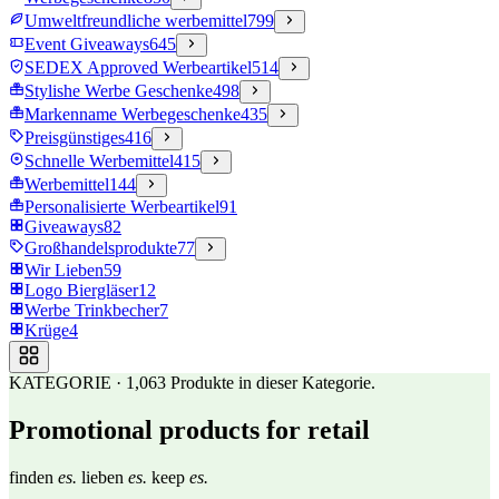
Umweltfreundliche werbemittel
799
Event Giveaways
645
SEDEX Approved Werbeartikel
514
Stylishe Werbe Geschenke
498
Markenname Werbegeschenke
435
Preisgünstiges
416
Schnelle Werbemittel
415
Werbemittel
144
Personalisierte Werbeartikel
91
Giveaways
82
Großhandelsprodukte
77
Wir Lieben
59
Logo Biergläser
12
Werbe Trinkbecher
7
Krüge
4
KATEGORIE
·
1,063
Produkte in dieser Kategorie.
Promotional products for retail
finden
es.
lieben
es.
keep
es.