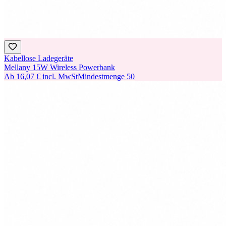
Kabellose Ladegeräte
Mellany 15W Wireless Powerbank
Ab
16,07 €
incl. MwSt
Mindestmenge
50