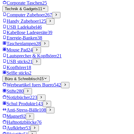
Corporate Taschen
25
Technik & Gadgets
11
Computer Zubehoer
267
Handy Zubehoer
125
USB Ladekabel
46
Kabellose Ladegeräte
39
Energie-Banken
38
Taschenlampen
28
Mouse Pad
24
Lautsprecher & Kopfhörer
21
USB sticks
21
Kopfhörer
18
Selfie sticks
2
Büro & Schreibtisch
15
Werbeartikel fuers Buero
542
Stifte
280
Notizbücher
223
Schul Produkte
143
Anti-Stress-Bälle
108
Magnet
92
Haftnotizblöcke
76
Aufkleber
53