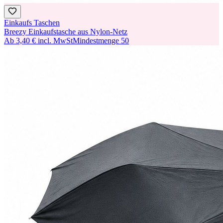
Einkaufs Taschen
Breezy Einkaufstasche aus Nylon-Netz
Ab
3,40 €
incl. MwSt
Mindestmenge
50