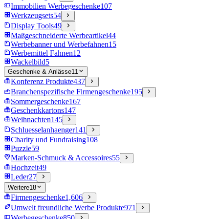
Immobilien Werbegeschenke
107
Werkzeugsets
54
Display Tools
49
Maßgeschneiderte Werbeartikel
44
Werbebanner und Werbefahnen
15
Werbemittel Fahnen
12
Wackelbild
5
Geschenke & Anlässe
11
Konferenz Produkte
437
Branchenspezifische Firmengeschenke
195
Sommergeschenke
167
Geschenkkartons
147
Weihnachten
145
Schluesselanhaenger
141
Charity und Fundraising
108
Puzzle
59
Marken-Schmuck & Accessoires
55
Hochzeit
49
Leder
27
Weitere
18
Firmengeschenke
1,606
Umwelt freundliche Werbe Produkte
971
Werbegeschenke
850