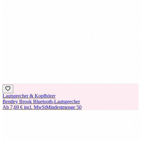
Lautsprecher & Kopfhörer
Bentley Brook Bluetooth-Lautsprecher
Ab
7,69 €
incl. MwSt
Mindestmenge
50