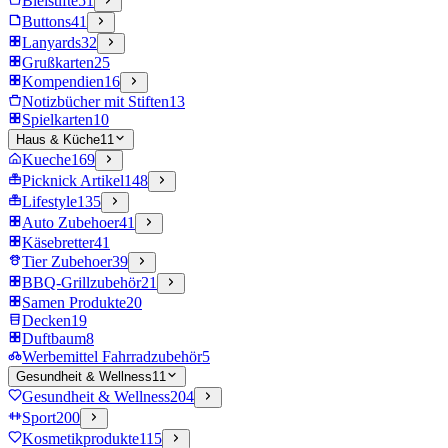
Bleistifte
51
Buttons
41
Lanyards
32
Grußkarten
25
Kompendien
16
Notizbücher mit Stiften
13
Spielkarten
10
Haus & Küche
11
Kueche
169
Picknick Artikel
148
Lifestyle
135
Auto Zubehoer
41
Käsebretter
41
Tier Zubehoer
39
BBQ-Grillzubehör
21
Samen Produkte
20
Decken
19
Duftbaum
8
Werbemittel Fahrradzubehör
5
Gesundheit & Wellness
11
Gesundheit & Wellness
204
Sport
200
Kosmetikprodukte
115