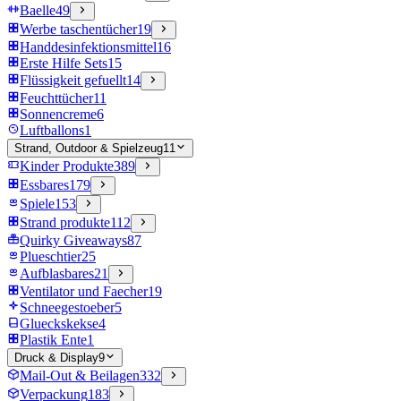
Baelle
49
Werbe taschentücher
19
Handdesinfektionsmittel
16
Erste Hilfe Sets
15
Flüssigkeit gefuellt
14
Feuchttücher
11
Sonnencreme
6
Luftballons
1
Strand, Outdoor & Spielzeug
11
Kinder Produkte
389
Essbares
179
Spiele
153
Strand produkte
112
Quirky Giveaways
87
Plueschtier
25
Aufblasbares
21
Ventilator und Faecher
19
Schneegestoeber
5
Glueckskekse
4
Plastik Ente
1
Druck & Display
9
Mail-Out & Beilagen
332
Verpackung
183