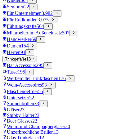
Kinder
364
Senioren
22
Für Unternehmen
3,982
Für Endkunden
3,075
Führungskräfte
564
Mitarbeiter im Außeneinsatz
597
Handwerker
69
Damen
154
Herren
91
Trinkgefäße
18
Bar Accessoirs
295
Tasse
195
Werbemittel Trinkflaschen
176
Wein-Accessoires
93
Flaschenoeffner
55
Untersetzer
52
Sonnenbrillen
33
Gläser
23
Stubby-Halter
23
Beer Glasses
22
Wein- und Champagnergläser
20
Unzerbrechliche Brillen
13
Glas Trinkgläser
12