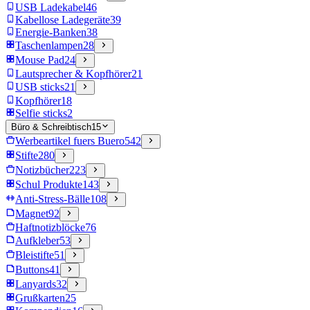
USB Ladekabel
46
Kabellose Ladegeräte
39
Energie-Banken
38
Taschenlampen
28
Mouse Pad
24
Lautsprecher & Kopfhörer
21
USB sticks
21
Kopfhörer
18
Selfie sticks
2
Büro & Schreibtisch
15
Werbeartikel fuers Buero
542
Stifte
280
Notizbücher
223
Schul Produkte
143
Anti-Stress-Bälle
108
Magnet
92
Haftnotizblöcke
76
Aufkleber
53
Bleistifte
51
Buttons
41
Lanyards
32
Grußkarten
25