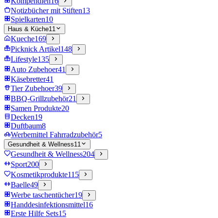
Kompendien
16
Notizbücher mit Stiften
13
Spielkarten
10
Haus & Küche
11
Kueche
169
Picknick Artikel
148
Lifestyle
135
Auto Zubehoer
41
Käsebretter
41
Tier Zubehoer
39
BBQ-Grillzubehör
21
Samen Produkte
20
Decken
19
Duftbaum
8
Werbemittel Fahrradzubehör
5
Gesundheit & Wellness
11
Gesundheit & Wellness
204
Sport
200
Kosmetikprodukte
115
Baelle
49
Werbe taschentücher
19
Handdesinfektionsmittel
16
Erste Hilfe Sets
15