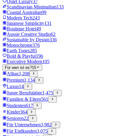
Quiet Luxury
37
Scandinavian Minimalism
133
Coastal Australian
99
Modern Tech
243
Japanese Simplicity
131
Boutique Hotel
49
Aussie Creative Studio
62
Sustainable by Design
336
Monochrome
376
Earth Tones
285
Bold & Playful
196
Executive Modern
105
Für wen ist es?
15
Alltag
3,208
Premium
1,134
Luxus
14
Junge Berufstätige
1,475
Familien & Eltern
561
Studenten
617
Kinder
364
Senioren
22
Für Unternehmen
3,982
Für Endkunden
3,075