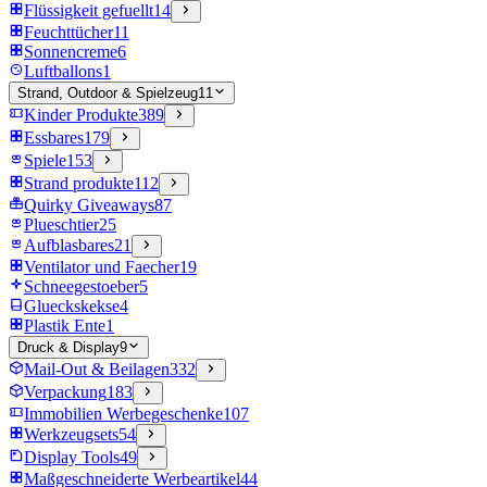
Flüssigkeit gefuellt
14
Feuchttücher
11
Sonnencreme
6
Luftballons
1
Strand, Outdoor & Spielzeug
11
Kinder Produkte
389
Essbares
179
Spiele
153
Strand produkte
112
Quirky Giveaways
87
Plueschtier
25
Aufblasbares
21
Ventilator und Faecher
19
Schneegestoeber
5
Glueckskekse
4
Plastik Ente
1
Druck & Display
9
Mail-Out & Beilagen
332
Verpackung
183
Immobilien Werbegeschenke
107
Werkzeugsets
54
Display Tools
49
Maßgeschneiderte Werbeartikel
44