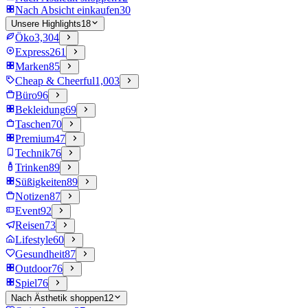
Nach Absicht einkaufen
30
Unsere Highlights
18
Öko
3,304
Express
261
Marken
85
Cheap & Cheerful
1,003
Büro
96
Bekleidung
69
Taschen
70
Premium
47
Technik
76
Trinken
89
Süßigkeiten
89
Notizen
87
Event
92
Reisen
73
Lifestyle
60
Gesundheit
87
Outdoor
76
Spiel
76
Nach Ästhetik shoppen
12