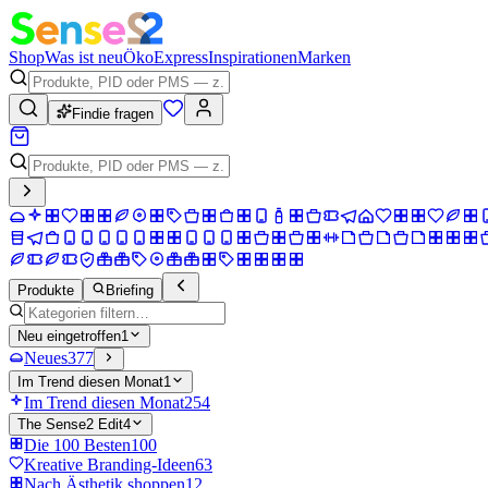
Shop
Was ist neu
Öko
Express
Inspirationen
Marken
Findie fragen
Produkte
Briefing
Neu eingetroffen
1
Neues
377
Im Trend diesen Monat
1
Im Trend diesen Monat
254
The Sense2 Edit
4
Die 100 Besten
100
Kreative Branding-Ideen
63
Nach Ästhetik shoppen
12