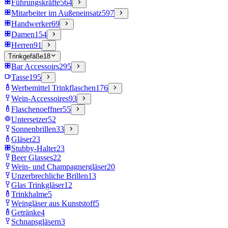
Führungskräfte
564
Mitarbeiter im Außeneinsatz
597
Handwerker
69
Damen
154
Herren
91
Trinkgefäße
18
Bar Accessoirs
295
Tasse
195
Werbemittel Trinkflaschen
176
Wein-Accessoires
93
Flaschenoeffner
55
Untersetzer
52
Sonnenbrillen
33
Gläser
23
Stubby-Halter
23
Beer Glasses
22
Wein- und Champagnergläser
20
Unzerbrechliche Brillen
13
Glas Trinkgläser
12
Trinkhalme
5
Weingläser aus Kunststoff
5
Getränke
4
Schnapsgläsern
3