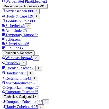
Werbemittel Plastikbecher
2
Bekleidung & Accessoires
9
Anziehsachen
388
Huete & Caps
129
T-Shirts & Polos
88
Sicherheit
43
Armbänder
25
Temporary Tattoos
22
Schürzen
7
Schweissband
6
Flip Flops
5
Taschen & Reise
8
Werbetaschen
445
Reise
263
Kuehler Taschen
75
Handtücher
55
Regenschirme
43
Mikrofasertücher
39
Gepaeckanhaenger
27
Corporate Taschen
25
Technik & Gadgets
11
Computer Zubehoer
267
Handy Zubehoer
125