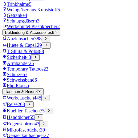
Trinkhalme
5
Weingläser aus Kunststoff
5
Getränke
4
Schnapsgläsern
3
Werbemittel Plastikbecher
2
Bekleidung & Accessoires
9
Anziehsachen
388
Huete & Caps
129
T-Shirts & Polos
88
Sicherheit
43
Armbänder
25
Temporary Tattoos
22
Schürzen
7
Schweissband
6
Flip Flops
5
Taschen & Reise
8
Werbetaschen
445
Reise
263
Kuehler Taschen
75
Handtücher
55
Regenschirme
43
Mikrofasertücher
39
Gepaeckanhaenger
27