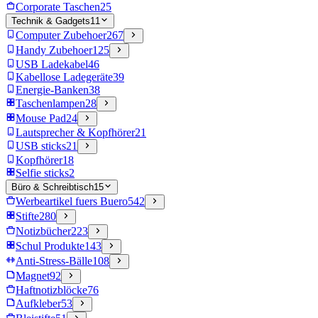
Corporate Taschen
25
Technik & Gadgets
11
Computer Zubehoer
267
Handy Zubehoer
125
USB Ladekabel
46
Kabellose Ladegeräte
39
Energie-Banken
38
Taschenlampen
28
Mouse Pad
24
Lautsprecher & Kopfhörer
21
USB sticks
21
Kopfhörer
18
Selfie sticks
2
Büro & Schreibtisch
15
Werbeartikel fuers Buero
542
Stifte
280
Notizbücher
223
Schul Produkte
143
Anti-Stress-Bälle
108
Magnet
92
Haftnotizblöcke
76
Aufkleber
53