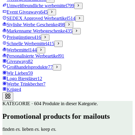
Umweltfreundliche werbemittel
799
Event Giveaways
645
SEDEX Approved Werbeartikel
514
Stylishe Werbe Geschenke
498
Markenname Werbegeschenke
435
Preisgünstiges
416
Schnelle Werbemittel
415
Werbemittel
144
Personalisierte Werbeartikel
91
Giveaways
82
Großhandelsprodukte
77
Wir Lieben
59
Logo Biergläser
12
Werbe Trinkbecher
7
Krüge
4
KATEGORIE
·
604
Produkte in dieser Kategorie.
Promotional products for mailouts
finden
es.
lieben
es.
keep
es.