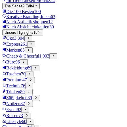
Im Trend diesen Monat
254
The Sense2 Edit
4
Die 100 Besten
100
Kreative Branding-Ideen
63
Nach Ästhetik shoppen
12
Nach Absicht einkaufen
30
Unsere Highlights
18
Öko
3,304
Express
261
Marken
85
Cheap & Cheerful
1,003
Büro
96
Bekleidung
69
Taschen
70
Premium
47
Technik
76
Trinken
89
Süßigkeiten
89
Notizen
87
Event
92
Reisen
73
Lifestyle
60