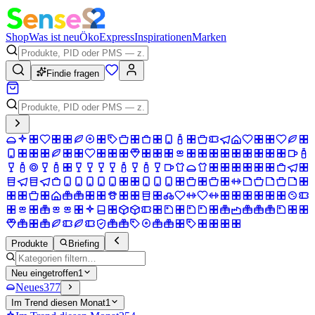
Shop
Was ist neu
Öko
Express
Inspirationen
Marken
Findie fragen
Produkte
Briefing
Neu eingetroffen
1
Neues
377
Im Trend diesen Monat
1