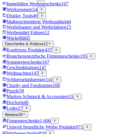
Immobilien Werbegeschenke
107
Werkzeugsets
54
Display Tools
49
Maßgeschneiderte Werbeartikel
44
Werbebanner und Werbefahnen
15
Werbemittel Fahnen
12
Wackelbild
5
Geschenke & Anlässe
11
Konferenz Produkte
437
Branchenspezifische Firmengeschenke
195
Sommergeschenke
167
Geschenkkartons
147
Weihnachten
145
Schluesselanhaenger
141
Charity und Fundraising
108
Puzzle
59
Marken-Schmuck & Accessoires
55
Hochzeit
49
Leder
27
Weitere
18
Firmengeschenke
1,606
Umwelt freundliche Werbe Produkte
971
Werbegeschenke
850