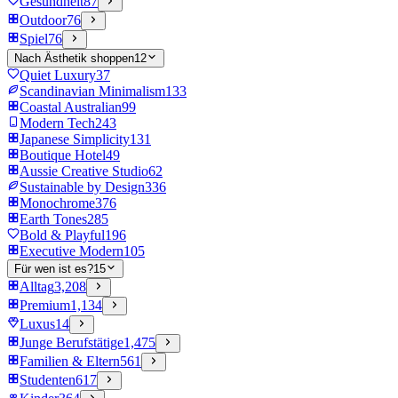
Gesundheit
87
Outdoor
76
Spiel
76
Nach Ästhetik shoppen
12
Quiet Luxury
37
Scandinavian Minimalism
133
Coastal Australian
99
Modern Tech
243
Japanese Simplicity
131
Boutique Hotel
49
Aussie Creative Studio
62
Sustainable by Design
336
Monochrome
376
Earth Tones
285
Bold & Playful
196
Executive Modern
105
Für wen ist es?
15
Alltag
3,208
Premium
1,134
Luxus
14
Junge Berufstätige
1,475
Familien & Eltern
561
Studenten
617