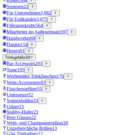
Kinder
364
Senioren
22
Für Unternehmen
3,982
Für Endkunden
3,075
Führungskräfte
564
Mitarbeiter im Außeneinsatz
597
Handwerker
69
Damen
154
Herren
91
Trinkgefäße
18
Bar Accessoirs
295
Tasse
195
Werbemittel Trinkflaschen
176
Wein-Accessoires
93
Flaschenoeffner
55
Untersetzer
52
Sonnenbrillen
33
Gläser
23
Stubby-Halter
23
Beer Glasses
22
Wein- und Champagnergläser
20
Unzerbrechliche Brillen
13
Glas Trinkgläser
12