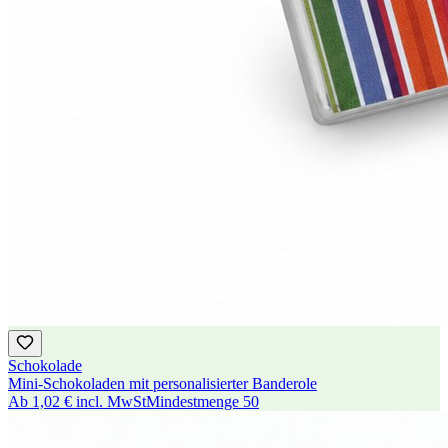
Schokolade
Mini-Schokoladen mit personalisierter Banderole
Ab
1,02 €
incl. MwSt
Mindestmenge
50