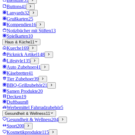
Bleistifte
51
Buttons
41
Lanyards
32
Grußkarten
25
Kompendien
16
Notizbücher mit Stiften
13
Spielkarten
10
Haus & Küche
11
Kueche
169
Picknick Artikel
148
Lifestyle
135
Auto Zubehoer
41
Käsebretter
41
Tier Zubehoer
39
BBQ-Grillzubehör
21
Samen Produkte
20
Decken
19
Duftbaum
8
Werbemittel Fahrradzubehör
5
Gesundheit & Wellness
11
Gesundheit & Wellness
204
Sport
200
Kosmetikprodukte
115