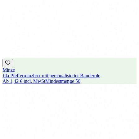
Minze
Jila Pfefferminzbox mit personalisierter Banderole
Ab
1,42 €
incl. MwSt
Mindestmenge
50