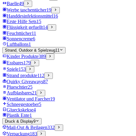
Baelle
49
Werbe taschentücher
19
Handdesinfektionsmittel
16
Erste Hilfe Sets
15
Flüssigkeit gefuellt
14
Feuchttücher
11
Sonnencreme
6
Luftballons
1
Strand, Outdoor & Spielzeug
11
Kinder Produkte
389
Essbares
179
Spiele
153
Strand produkte
112
Quirky Giveaways
87
Plueschtier
25
Aufblasbares
21
Ventilator und Faecher
19
Schneegestoeber
5
Glueckskekse
4
Plastik Ente
1
Druck & Display
9
Mail-Out & Beilagen
332
Verpackung
183