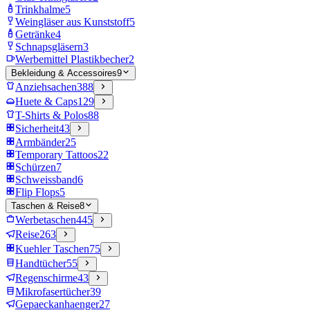
Trinkhalme
5
Weingläser aus Kunststoff
5
Getränke
4
Schnapsgläsern
3
Werbemittel Plastikbecher
2
Bekleidung & Accessoires
9
Anziehsachen
388
Huete & Caps
129
T-Shirts & Polos
88
Sicherheit
43
Armbänder
25
Temporary Tattoos
22
Schürzen
7
Schweissband
6
Flip Flops
5
Taschen & Reise
8
Werbetaschen
445
Reise
263
Kuehler Taschen
75
Handtücher
55
Regenschirme
43
Mikrofasertücher
39
Gepaeckanhaenger
27