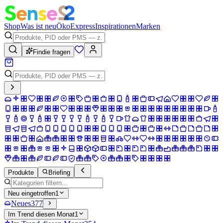
Shop
Was ist neu
Öko
Express
Inspirationen
Marken
Findie fragen
Produkte
Briefing
Neu eingetroffen
1
Neues
377
Im Trend diesen Monat
1