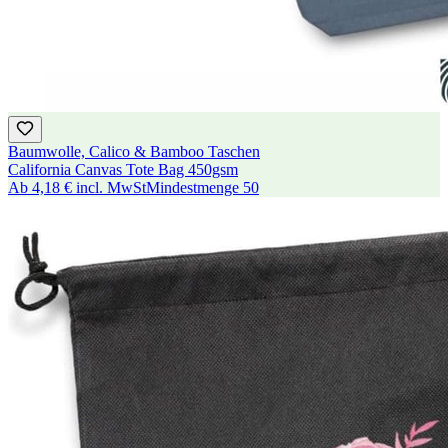
Baumwolle, Calico & Bamboo Taschen
California Canvas Tote Bag 450gsm
Ab
4,18 €
incl. MwSt
Mindestmenge
50