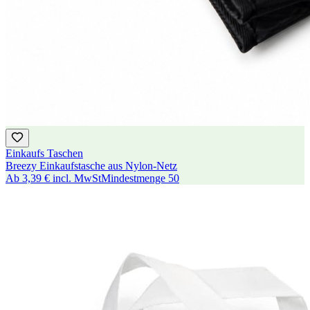
Einkaufs Taschen
Breezy Einkaufstasche aus Nylon-Netz
Ab
3,39 €
incl. MwSt
Mindestmenge
50