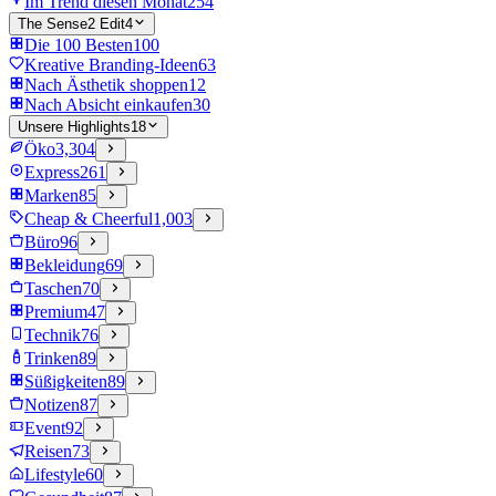
Im Trend diesen Monat
254
The Sense2 Edit
4
Die 100 Besten
100
Kreative Branding-Ideen
63
Nach Ästhetik shoppen
12
Nach Absicht einkaufen
30
Unsere Highlights
18
Öko
3,304
Express
261
Marken
85
Cheap & Cheerful
1,003
Büro
96
Bekleidung
69
Taschen
70
Premium
47
Technik
76
Trinken
89
Süßigkeiten
89
Notizen
87
Event
92
Reisen
73
Lifestyle
60