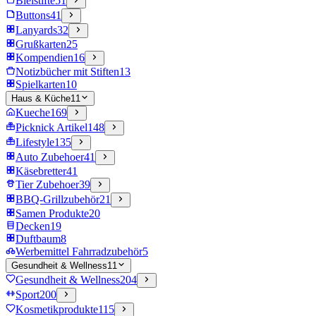
Bleistifte
51
Buttons
41
Lanyards
32
Grußkarten
25
Kompendien
16
Notizbücher mit Stiften
13
Spielkarten
10
Haus & Küche
11
Kueche
169
Picknick Artikel
148
Lifestyle
135
Auto Zubehoer
41
Käsebretter
41
Tier Zubehoer
39
BBQ-Grillzubehör
21
Samen Produkte
20
Decken
19
Duftbaum
8
Werbemittel Fahrradzubehör
5
Gesundheit & Wellness
11
Gesundheit & Wellness
204
Sport
200
Kosmetikprodukte
115