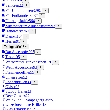
Kinder
364
Senioren
22
Für Unternehmen
3,982
Für Endkunden
3,075
Führungskräfte
564
Mitarbeiter im Außeneinsatz
597
Handwerker
69
Damen
154
Herren
91
Trinkgefäße
18
Bar Accessoirs
295
Tasse
195
Werbemittel Trinkflaschen
176
Wein-Accessoires
93
Flaschenoeffner
55
Untersetzer
52
Sonnenbrillen
33
Gläser
23
Stubby-Halter
23
Beer Glasses
22
Wein- und Champagnergläser
20
Unzerbrechliche Brillen
13
Glas Trinkgläser
12