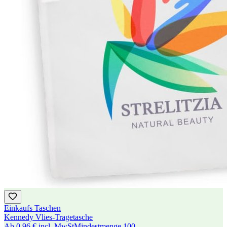
Einkaufs Taschen
Kennedy Vlies-Tragetasche
Ab
0,96 €
incl. MwSt
Mindestmenge
100