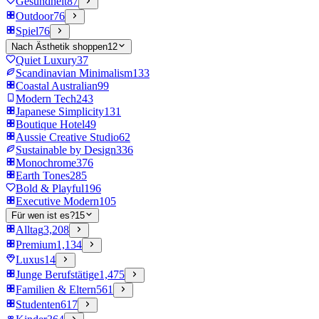
Gesundheit
87
Outdoor
76
Spiel
76
Nach Ästhetik shoppen
12
Quiet Luxury
37
Scandinavian Minimalism
133
Coastal Australian
99
Modern Tech
243
Japanese Simplicity
131
Boutique Hotel
49
Aussie Creative Studio
62
Sustainable by Design
336
Monochrome
376
Earth Tones
285
Bold & Playful
196
Executive Modern
105
Für wen ist es?
15
Alltag
3,208
Premium
1,134
Luxus
14
Junge Berufstätige
1,475
Familien & Eltern
561
Studenten
617