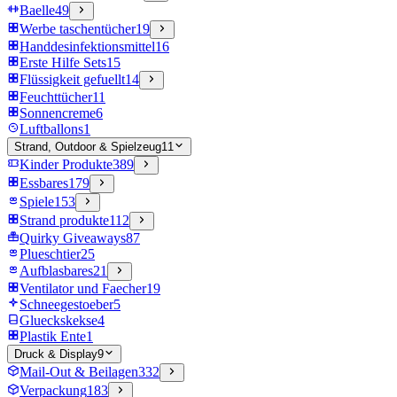
Baelle
49
Werbe taschentücher
19
Handdesinfektionsmittel
16
Erste Hilfe Sets
15
Flüssigkeit gefuellt
14
Feuchttücher
11
Sonnencreme
6
Luftballons
1
Strand, Outdoor & Spielzeug
11
Kinder Produkte
389
Essbares
179
Spiele
153
Strand produkte
112
Quirky Giveaways
87
Plueschtier
25
Aufblasbares
21
Ventilator und Faecher
19
Schneegestoeber
5
Glueckskekse
4
Plastik Ente
1
Druck & Display
9
Mail-Out & Beilagen
332
Verpackung
183