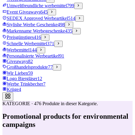
Umweltfreundliche werbemittel
799
Event Giveaways
645
SEDEX Approved Werbeartikel
514
Stylishe Werbe Geschenke
498
Markenname Werbegeschenke
435
Preisgünstiges
416
Schnelle Werbemittel
371
Werbemittel
144
Personalisierte Werbeartikel
91
Giveaways
82
Großhandelsprodukte
77
Wir Lieben
59
Logo Biergläser
12
Werbe Trinkbecher
7
Krüge
4
KATEGORIE
·
476
Produkte in dieser Kategorie.
Promotional products for environmental
campaigns