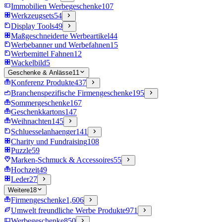
Immobilien Werbegeschenke
107
Werkzeugsets
54
Display Tools
49
Maßgeschneiderte Werbeartikel
44
Werbebanner und Werbefahnen
15
Werbemittel Fahnen
12
Wackelbild
5
Geschenke & Anlässe
11
Konferenz Produkte
437
Branchenspezifische Firmengeschenke
195
Sommergeschenke
167
Geschenkkartons
147
Weihnachten
145
Schluesselanhaenger
141
Charity und Fundraising
108
Puzzle
59
Marken-Schmuck & Accessoires
55
Hochzeit
49
Leder
27
Weitere
18
Firmengeschenke
1,606
Umwelt freundliche Werbe Produkte
971
Werbegeschenke
850