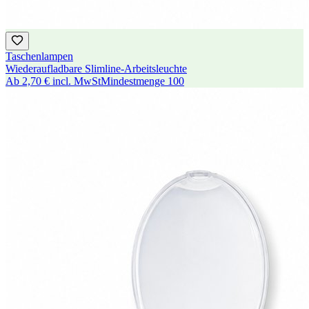
Taschenlampen
Wiederaufladbare Slimline-Arbeitsleuchte
Ab
2,70 €
incl. MwSt
Mindestmenge
100