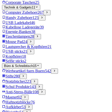
Corporate Taschen
25
Technik & Gadgets
11
Computer Zubehoer
267
Handy Zubehoer
125
USB Ladekabel
46
Kabellose Ladegeräte
39
Energie-Banken
38
Taschenlampen
28
Mouse Pad
24
Lautsprecher & Kopfhörer
21
USB sticks
21
Kopfhörer
18
Selfie sticks
2
Büro & Schreibtisch
15
Werbeartikel fuers Buero
542
Stifte
280
Notizbücher
223
Schul Produkte
143
Anti-Stress-Bälle
108
Magnet
92
Haftnotizblöcke
76
Aufkleber
53