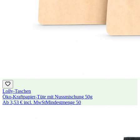
Lolly-Taschen
Öko-Kraftpapier-Tüte mit Nussmischung 50g
Ab
3,53 €
incl. MwSt
Mindestmenge
50