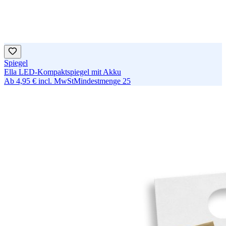
Spiegel
Ella LED-Kompaktspiegel mit Akku
Ab
4,95 €
incl. MwSt
Mindestmenge
25