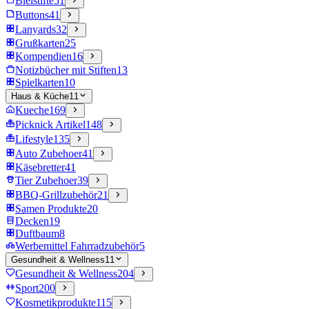
Bleistifte
51
Buttons
41
Lanyards
32
Grußkarten
25
Kompendien
16
Notizbücher mit Stiften
13
Spielkarten
10
Haus & Küche
11
Kueche
169
Picknick Artikel
148
Lifestyle
135
Auto Zubehoer
41
Käsebretter
41
Tier Zubehoer
39
BBQ-Grillzubehör
21
Samen Produkte
20
Decken
19
Duftbaum
8
Werbemittel Fahrradzubehör
5
Gesundheit & Wellness
11
Gesundheit & Wellness
204
Sport
200
Kosmetikprodukte
115