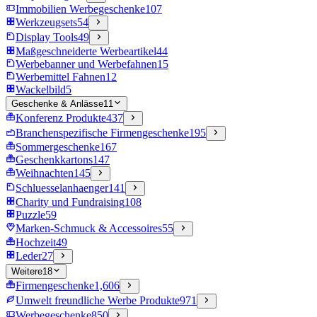
Immobilien Werbegeschenke
107
Werkzeugsets
54
Display Tools
49
Maßgeschneiderte Werbeartikel
44
Werbebanner und Werbefahnen
15
Werbemittel Fahnen
12
Wackelbild
5
Geschenke & Anlässe
11
Konferenz Produkte
437
Branchenspezifische Firmengeschenke
195
Sommergeschenke
167
Geschenkkartons
147
Weihnachten
145
Schluesselanhaenger
141
Charity und Fundraising
108
Puzzle
59
Marken-Schmuck & Accessoires
55
Hochzeit
49
Leder
27
Weitere
18
Firmengeschenke
1,606
Umwelt freundliche Werbe Produkte
971
Werbegeschenke
850