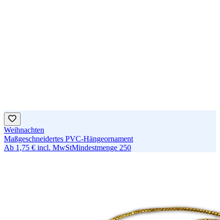
Weihnachten
Maßgeschneidertes PVC-Hängeornament
Ab
1,75 €
incl. MwSt
Mindestmenge
250