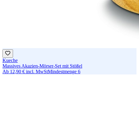
Kueche
Massives Akazien-Mörser-Set mit Stößel
Ab
12,90 €
incl. MwSt
Mindestmenge
6