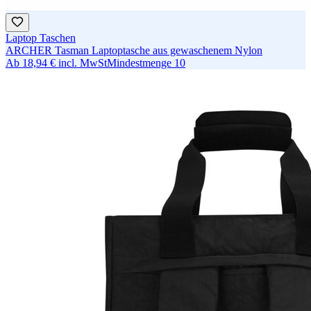
Laptop Taschen
ARCHER Tasman Laptoptasche aus gewaschenem Nylon
Ab
18,94 €
incl. MwSt
Mindestmenge
10