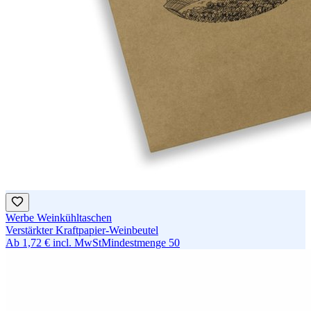
Werbe Weinkühltaschen
Verstärkter Kraftpapier-Weinbeutel
Ab
1,72 €
incl. MwSt
Mindestmenge
50