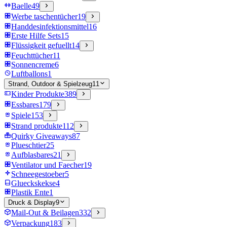
Baelle
49
Werbe taschentücher
19
Handdesinfektionsmittel
16
Erste Hilfe Sets
15
Flüssigkeit gefuellt
14
Feuchttücher
11
Sonnencreme
6
Luftballons
1
Strand, Outdoor & Spielzeug
11
Kinder Produkte
389
Essbares
179
Spiele
153
Strand produkte
112
Quirky Giveaways
87
Plueschtier
25
Aufblasbares
21
Ventilator und Faecher
19
Schneegestoeber
5
Glueckskekse
4
Plastik Ente
1
Druck & Display
9
Mail-Out & Beilagen
332
Verpackung
183