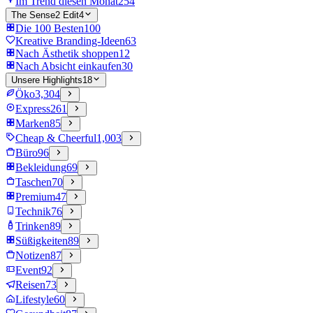
Im Trend diesen Monat
254
The Sense2 Edit
4
Die 100 Besten
100
Kreative Branding-Ideen
63
Nach Ästhetik shoppen
12
Nach Absicht einkaufen
30
Unsere Highlights
18
Öko
3,304
Express
261
Marken
85
Cheap & Cheerful
1,003
Büro
96
Bekleidung
69
Taschen
70
Premium
47
Technik
76
Trinken
89
Süßigkeiten
89
Notizen
87
Event
92
Reisen
73
Lifestyle
60