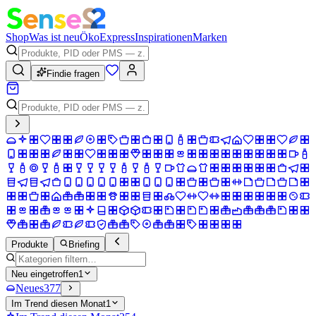
Shop
Was ist neu
Öko
Express
Inspirationen
Marken
Findie fragen
Produkte
Briefing
Neu eingetroffen
1
Neues
377
Im Trend diesen Monat
1