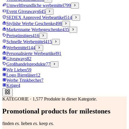
Umweltfreundliche werbemittel
799
Event Giveaways
645
SEDEX Approved Werbeartikel
514
Stylishe Werbe Geschenke
498
Markenname Werbegeschenke
435
Preisgünstiges
416
Schnelle Werbemittel
415
Werbemittel
144
Personalisierte Werbeartikel
91
Giveaways
82
Großhandelsprodukte
77
Wir Lieben
59
Logo Biergläser
12
Werbe Trinkbecher
7
Krüge
4
KATEGORIE
·
1,577
Produkte in dieser Kategorie.
Promotional products for milestones
finden
es.
lieben
es.
keep
es.