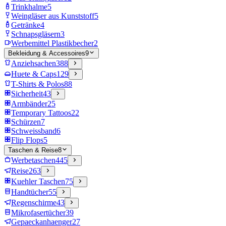
Trinkhalme
5
Weingläser aus Kunststoff
5
Getränke
4
Schnapsgläsern
3
Werbemittel Plastikbecher
2
Bekleidung & Accessoires
9
Anziehsachen
388
Huete & Caps
129
T-Shirts & Polos
88
Sicherheit
43
Armbänder
25
Temporary Tattoos
22
Schürzen
7
Schweissband
6
Flip Flops
5
Taschen & Reise
8
Werbetaschen
445
Reise
263
Kuehler Taschen
75
Handtücher
55
Regenschirme
43
Mikrofasertücher
39
Gepaeckanhaenger
27