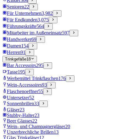
Kinder
364
Senioren
22
Für Unternehmen
3,982
Für Endkunden
3,075
Führungskräfte
564
Mitarbeiter im Außeneinsatz
597
Handwerker
69
Damen
154
Herren
91
Trinkgefäße
18
Bar Accessoirs
295
Tasse
195
Werbemittel Trinkflaschen
176
Wein-Accessoires
93
Flaschenoeffner
55
Untersetzer
52
Sonnenbrillen
33
Gläser
23
Stubby-Halter
23
Beer Glasses
22
Wein- und Champagnergläser
20
Unzerbrechliche Brillen
13
Glas Trinkgläser
12