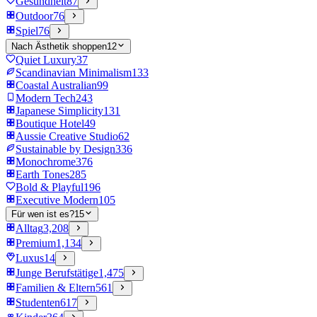
Gesundheit
87
Outdoor
76
Spiel
76
Nach Ästhetik shoppen
12
Quiet Luxury
37
Scandinavian Minimalism
133
Coastal Australian
99
Modern Tech
243
Japanese Simplicity
131
Boutique Hotel
49
Aussie Creative Studio
62
Sustainable by Design
336
Monochrome
376
Earth Tones
285
Bold & Playful
196
Executive Modern
105
Für wen ist es?
15
Alltag
3,208
Premium
1,134
Luxus
14
Junge Berufstätige
1,475
Familien & Eltern
561
Studenten
617