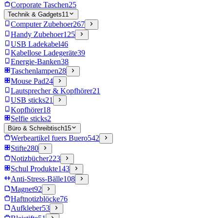
Corporate Taschen
25
Technik & Gadgets
11
Computer Zubehoer
267
Handy Zubehoer
125
USB Ladekabel
46
Kabellose Ladegeräte
39
Energie-Banken
38
Taschenlampen
28
Mouse Pad
24
Lautsprecher & Kopfhörer
21
USB sticks
21
Kopfhörer
18
Selfie sticks
2
Büro & Schreibtisch
15
Werbeartikel fuers Buero
542
Stifte
280
Notizbücher
223
Schul Produkte
143
Anti-Stress-Bälle
108
Magnet
92
Haftnotizblöcke
76
Aufkleber
53