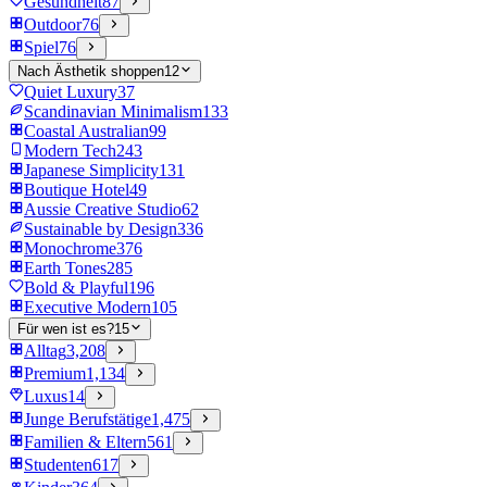
Gesundheit
87
Outdoor
76
Spiel
76
Nach Ästhetik shoppen
12
Quiet Luxury
37
Scandinavian Minimalism
133
Coastal Australian
99
Modern Tech
243
Japanese Simplicity
131
Boutique Hotel
49
Aussie Creative Studio
62
Sustainable by Design
336
Monochrome
376
Earth Tones
285
Bold & Playful
196
Executive Modern
105
Für wen ist es?
15
Alltag
3,208
Premium
1,134
Luxus
14
Junge Berufstätige
1,475
Familien & Eltern
561
Studenten
617