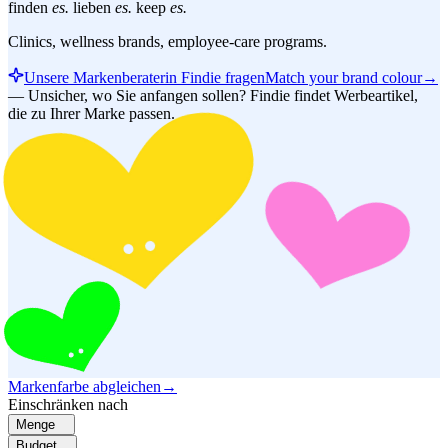
finden
es.
lieben
es.
keep
es.
Clinics, wellness brands, employee-care programs.
Unsere Markenberaterin Findie fragen
Match your brand colour
→
—
Unsicher, wo Sie anfangen sollen? Findie findet Werbeartikel,
die zu Ihrer Marke passen.
Markenfarbe abgleichen
→
Einschränken nach
Menge
Budget