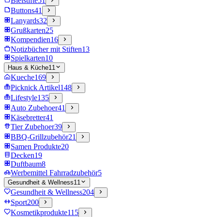
Bleistifte
51
Buttons
41
Lanyards
32
Grußkarten
25
Kompendien
16
Notizbücher mit Stiften
13
Spielkarten
10
Haus & Küche
11
Kueche
169
Picknick Artikel
148
Lifestyle
135
Auto Zubehoer
41
Käsebretter
41
Tier Zubehoer
39
BBQ-Grillzubehör
21
Samen Produkte
20
Decken
19
Duftbaum
8
Werbemittel Fahrradzubehör
5
Gesundheit & Wellness
11
Gesundheit & Wellness
204
Sport
200
Kosmetikprodukte
115