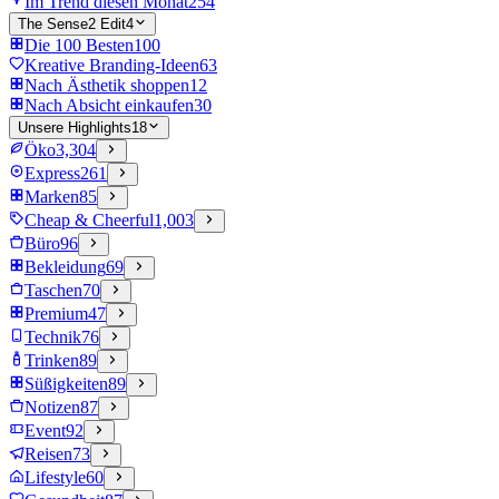
Im Trend diesen Monat
254
The Sense2 Edit
4
Die 100 Besten
100
Kreative Branding-Ideen
63
Nach Ästhetik shoppen
12
Nach Absicht einkaufen
30
Unsere Highlights
18
Öko
3,304
Express
261
Marken
85
Cheap & Cheerful
1,003
Büro
96
Bekleidung
69
Taschen
70
Premium
47
Technik
76
Trinken
89
Süßigkeiten
89
Notizen
87
Event
92
Reisen
73
Lifestyle
60