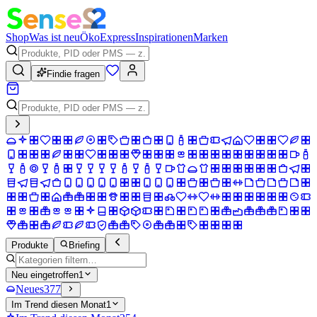
Shop
Was ist neu
Öko
Express
Inspirationen
Marken
Findie fragen
Produkte
Briefing
Neu eingetroffen
1
Neues
377
Im Trend diesen Monat
1