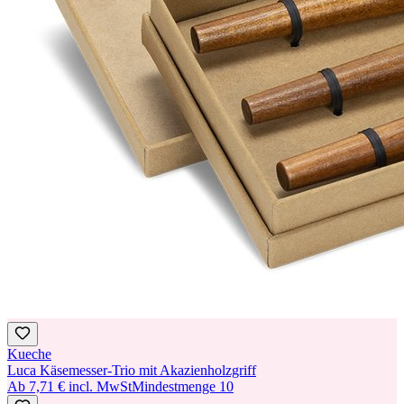
Kueche
Luca Käsemesser-Trio mit Akazienholzgriff
Ab
7,71 €
incl. MwSt
Mindestmenge
10