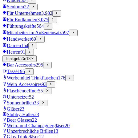
Kinder
364
Senioren
22
Für Unternehmen
3,982
Für Endkunden
3,075
Führungskräfte
564
Mitarbeiter im Außeneinsatz
597
Handwerker
69
Damen
154
Herren
91
Trinkgefäße
18
Bar Accessoirs
295
Tasse
195
Werbemittel Trinkflaschen
176
Wein-Accessoires
93
Flaschenoeffner
55
Untersetzer
52
Sonnenbrillen
33
Gläser
23
Stubby-Halter
23
Beer Glasses
22
Wein- und Champagnergläser
20
Unzerbrechliche Brillen
13
Glas Trinkgläser
12