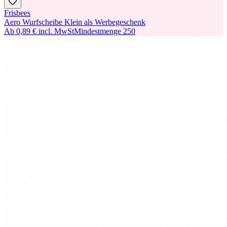
Frisbees
Aero Wurfscheibe Klein als Werbegeschenk
Ab
0,89 €
incl. MwSt
Mindestmenge
250