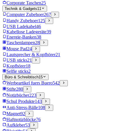
Corporate Taschen
25
Technik & Gadgets
11
Computer Zubehoer
267
Handy Zubehoer
125
USB Ladekabel
46
Kabellose Ladegeräte
39
Energie-Banken
38
Taschenlampen
28
Mouse Pad
24
Lautsprecher & Kopfhörer
21
USB sticks
21
Kopfhörer
18
Selfie sticks
2
Büro & Schreibtisch
15
Werbeartikel fuers Buero
542
Stifte
280
Notizbücher
223
Schul Produkte
143
Anti-Stress-Bälle
108
Magnet
92
Haftnotizblöcke
76
Aufkleber
53