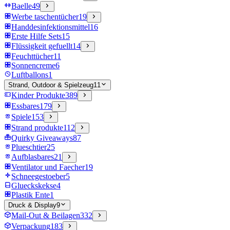
Baelle
49
Werbe taschentücher
19
Handdesinfektionsmittel
16
Erste Hilfe Sets
15
Flüssigkeit gefuellt
14
Feuchttücher
11
Sonnencreme
6
Luftballons
1
Strand, Outdoor & Spielzeug
11
Kinder Produkte
389
Essbares
179
Spiele
153
Strand produkte
112
Quirky Giveaways
87
Plueschtier
25
Aufblasbares
21
Ventilator und Faecher
19
Schneegestoeber
5
Glueckskekse
4
Plastik Ente
1
Druck & Display
9
Mail-Out & Beilagen
332
Verpackung
183