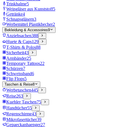
Trinkhalme
5
Weingläser aus Kunststoff
5
Getränke
4
Schnapsgläsern
3
Werbemittel Plastikbecher
2
Bekleidung & Accessoires
9
Anziehsachen
388
Huete & Caps
129
T-Shirts & Polos
88
Sicherheit
43
Armbänder
25
Temporary Tattoos
22
Schürzen
7
Schweissband
6
Flip Flops
5
Taschen & Reise
8
Werbetaschen
445
Reise
263
Kuehler Taschen
75
Handtücher
55
Regenschirme
43
Mikrofasertücher
39
Gepaeckanhaenger
27