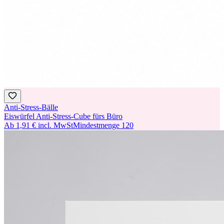
Anti-Stress-Bälle
Eiswürfel Anti-Stress-Cube fürs Büro
Ab
1,91 €
incl. MwSt
Mindestmenge
120