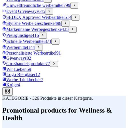
Umweltfreundliche werbemittel
799
Event Giveaways
645
SEDEX Approved Werbeartikel
514
Stylishe Werbe Geschenke
498
Markenname Werbegeschenke
435
Preisgünstiges
416
Schnelle Werbemittel
371
Werbemittel
144
Personalisierte Werbeartikel
91
Giveaways
82
Großhandelsprodukte
77
Wir Lieben
59
Logo Biergläser
12
Werbe Trinkbecher
7
Krüge
4
KATEGORIE
·
326
Produkte in dieser Kategorie.
Promotional products for Wellness &
Health