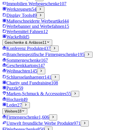
Immobilien Werbegeschenke
107
Werkzeugsets
54
Display Tools
49
Maßgeschneiderte Werbeartikel
44
Werbebanner und Werbefahnen
15
Werbemittel Fahnen
12
Wackelbild
5
Geschenke & Anlässe
11
Konferenz Produkte
437
Branchenspezifische Firmengeschenke
195
Sommergeschenke
167
Geschenkkartons
147
Weihnachten
145
Schluesselanhaenger
141
Charity und Fundraising
108
Puzzle
59
Marken-Schmuck & Accessoires
55
Hochzeit
49
Leder
27
Weitere
18
Firmengeschenke
1,606
Umwelt freundliche Werbe Produkte
971
Werbegeschenke
850