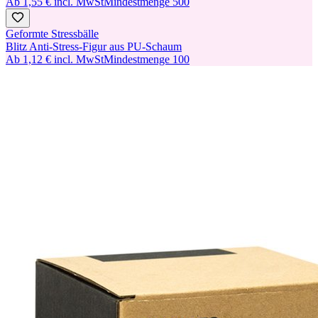
Ab
1,55 €
incl. MwSt
Mindestmenge
500
Geformte Stressbälle
Blitz Anti-Stress-Figur aus PU-Schaum
Ab
1,12 €
incl. MwSt
Mindestmenge
100