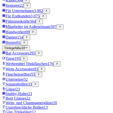
Kinder
364
Senioren
22
Für Unternehmen
3,982
Für Endkunden
3,075
Führungskräfte
564
Mitarbeiter im Außeneinsatz
597
Handwerker
69
Damen
154
Herren
91
Trinkgefäße
18
Bar Accessoirs
295
Tasse
195
Werbemittel Trinkflaschen
176
Wein-Accessoires
93
Flaschenoeffner
55
Untersetzer
52
Sonnenbrillen
33
Gläser
23
Stubby-Halter
23
Beer Glasses
22
Wein- und Champagnergläser
20
Unzerbrechliche Brillen
13
Glas Trinkgläser
12