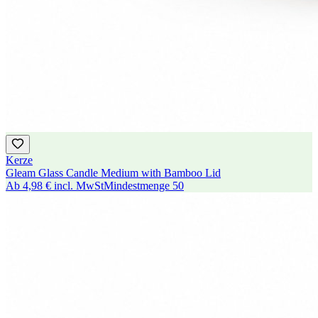
Kerze
Gleam Glass Candle Medium with Bamboo Lid
Ab
4,98 €
incl. MwSt
Mindestmenge
50