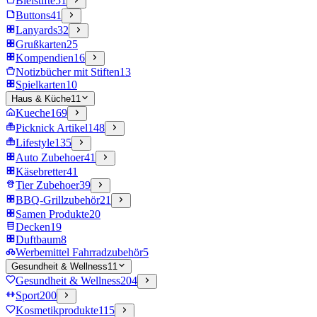
Bleistifte
51
Buttons
41
Lanyards
32
Grußkarten
25
Kompendien
16
Notizbücher mit Stiften
13
Spielkarten
10
Haus & Küche
11
Kueche
169
Picknick Artikel
148
Lifestyle
135
Auto Zubehoer
41
Käsebretter
41
Tier Zubehoer
39
BBQ-Grillzubehör
21
Samen Produkte
20
Decken
19
Duftbaum
8
Werbemittel Fahrradzubehör
5
Gesundheit & Wellness
11
Gesundheit & Wellness
204
Sport
200
Kosmetikprodukte
115