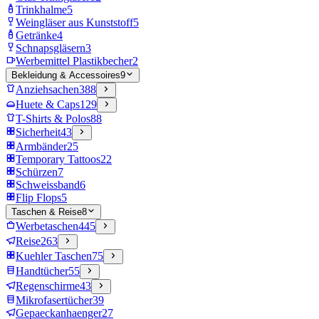
Trinkhalme
5
Weingläser aus Kunststoff
5
Getränke
4
Schnapsgläsern
3
Werbemittel Plastikbecher
2
Bekleidung & Accessoires
9
Anziehsachen
388
Huete & Caps
129
T-Shirts & Polos
88
Sicherheit
43
Armbänder
25
Temporary Tattoos
22
Schürzen
7
Schweissband
6
Flip Flops
5
Taschen & Reise
8
Werbetaschen
445
Reise
263
Kuehler Taschen
75
Handtücher
55
Regenschirme
43
Mikrofasertücher
39
Gepaeckanhaenger
27