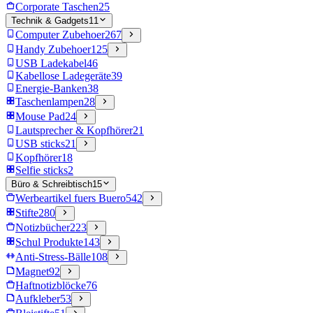
Corporate Taschen
25
Technik & Gadgets
11
Computer Zubehoer
267
Handy Zubehoer
125
USB Ladekabel
46
Kabellose Ladegeräte
39
Energie-Banken
38
Taschenlampen
28
Mouse Pad
24
Lautsprecher & Kopfhörer
21
USB sticks
21
Kopfhörer
18
Selfie sticks
2
Büro & Schreibtisch
15
Werbeartikel fuers Buero
542
Stifte
280
Notizbücher
223
Schul Produkte
143
Anti-Stress-Bälle
108
Magnet
92
Haftnotizblöcke
76
Aufkleber
53