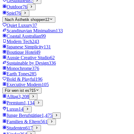
Gesundheit
87
Outdoor
76
Spiel
76
Nach Ästhetik shoppen
12
Quiet Luxury
37
Scandinavian Minimalism
133
Coastal Australian
99
Modern Tech
243
Japanese Simplicity
131
Boutique Hotel
49
Aussie Creative Studio
62
Sustainable by Design
336
Monochrome
376
Earth Tones
285
Bold & Playful
196
Executive Modern
105
Für wen ist es?
15
Alltag
3,208
Premium
1,134
Luxus
14
Junge Berufstätige
1,475
Familien & Eltern
561
Studenten
617