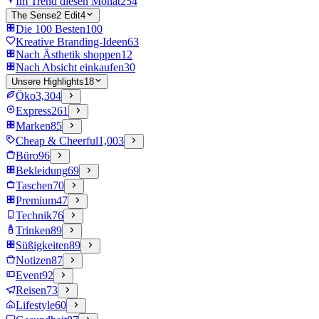
Im Trend diesen Monat
254
The Sense2 Edit
4
Die 100 Besten
100
Kreative Branding-Ideen
63
Nach Ästhetik shoppen
12
Nach Absicht einkaufen
30
Unsere Highlights
18
Öko
3,304
Express
261
Marken
85
Cheap & Cheerful
1,003
Büro
96
Bekleidung
69
Taschen
70
Premium
47
Technik
76
Trinken
89
Süßigkeiten
89
Notizen
87
Event
92
Reisen
73
Lifestyle
60