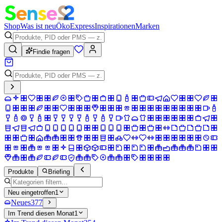
Shop
Was ist neu
Öko
Express
Inspirationen
Marken
Findie fragen
Produkte
Briefing
Neu eingetroffen
1
Neues
377
Im Trend diesen Monat
1