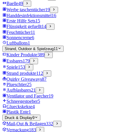
Baelle
49
Werbe taschentücher
19
Handdesinfektionsmittel
16
Erste Hilfe Sets
15
Flüssigkeit gefuellt
14
Feuchttücher
11
Sonnencreme
6
Luftballons
1
Strand, Outdoor & Spielzeug
11
Kinder Produkte
389
Essbares
179
Spiele
153
Strand produkte
112
Quirky Giveaways
87
Plueschtier
25
Aufblasbares
21
Ventilator und Faecher
19
Schneegestoeber
5
Glueckskekse
4
Plastik Ente
1
Druck & Display
9
Mail-Out & Beilagen
332
Verpackung
183