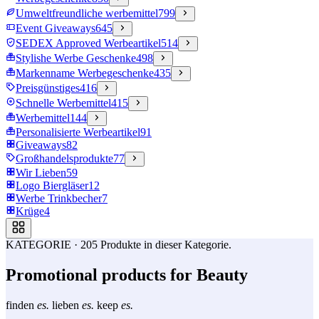
Umweltfreundliche werbemittel
799
Event Giveaways
645
SEDEX Approved Werbeartikel
514
Stylishe Werbe Geschenke
498
Markenname Werbegeschenke
435
Preisgünstiges
416
Schnelle Werbemittel
415
Werbemittel
144
Personalisierte Werbeartikel
91
Giveaways
82
Großhandelsprodukte
77
Wir Lieben
59
Logo Biergläser
12
Werbe Trinkbecher
7
Krüge
4
KATEGORIE
·
205
Produkte in dieser Kategorie.
Promotional products for Beauty
finden
es.
lieben
es.
keep
es.