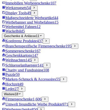
Immobilien Werbegeschenke
107
Werkzeugsets
54
Display Tools
49
Maßgeschneiderte Werbeartikel
44
Werbebanner und Werbefahnen
15
Werbemittel Fahnen
12
Wackelbild
5
Geschenke & Anlässe
11
Konferenz Produkte
437
Branchenspezifische Firmengeschenke
195
Sommergeschenke
167
Geschenkkartons
147
Weihnachten
145
Schluesselanhaenger
141
Charity und Fundraising
108
Puzzle
59
Marken-Schmuck & Accessoires
55
Hochzeit
49
Leder
27
Weitere
18
Firmengeschenke
1,606
Umwelt freundliche Werbe Produkte
971
Werbegeschenke
850