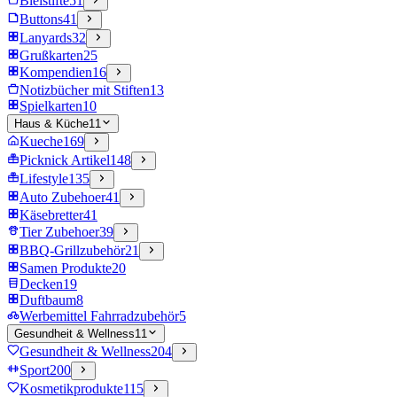
Bleistifte
51
Buttons
41
Lanyards
32
Grußkarten
25
Kompendien
16
Notizbücher mit Stiften
13
Spielkarten
10
Haus & Küche
11
Kueche
169
Picknick Artikel
148
Lifestyle
135
Auto Zubehoer
41
Käsebretter
41
Tier Zubehoer
39
BBQ-Grillzubehör
21
Samen Produkte
20
Decken
19
Duftbaum
8
Werbemittel Fahrradzubehör
5
Gesundheit & Wellness
11
Gesundheit & Wellness
204
Sport
200
Kosmetikprodukte
115