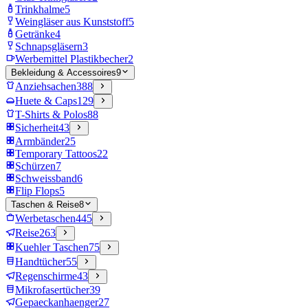
Trinkhalme
5
Weingläser aus Kunststoff
5
Getränke
4
Schnapsgläsern
3
Werbemittel Plastikbecher
2
Bekleidung & Accessoires
9
Anziehsachen
388
Huete & Caps
129
T-Shirts & Polos
88
Sicherheit
43
Armbänder
25
Temporary Tattoos
22
Schürzen
7
Schweissband
6
Flip Flops
5
Taschen & Reise
8
Werbetaschen
445
Reise
263
Kuehler Taschen
75
Handtücher
55
Regenschirme
43
Mikrofasertücher
39
Gepaeckanhaenger
27