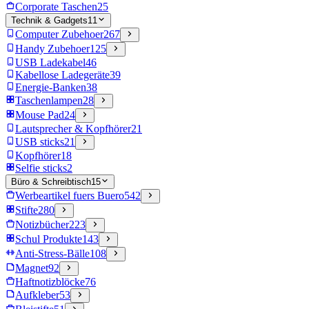
Corporate Taschen
25
Technik & Gadgets
11
Computer Zubehoer
267
Handy Zubehoer
125
USB Ladekabel
46
Kabellose Ladegeräte
39
Energie-Banken
38
Taschenlampen
28
Mouse Pad
24
Lautsprecher & Kopfhörer
21
USB sticks
21
Kopfhörer
18
Selfie sticks
2
Büro & Schreibtisch
15
Werbeartikel fuers Buero
542
Stifte
280
Notizbücher
223
Schul Produkte
143
Anti-Stress-Bälle
108
Magnet
92
Haftnotizblöcke
76
Aufkleber
53