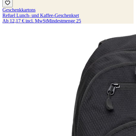
Geschenkkartons
Refuel Lunch- und Kaffee-Geschenkset
Ab
12,17 €
incl. MwSt
Mindestmenge
25