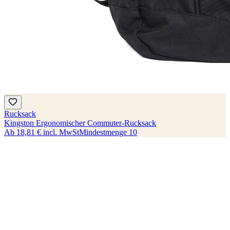
Rucksack
Kingston Ergonomischer Commuter-Rucksack
Ab
18,81 €
incl. MwSt
Mindestmenge
10