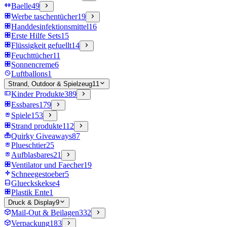
Baelle
49
Werbe taschentücher
19
Handdesinfektionsmittel
16
Erste Hilfe Sets
15
Flüssigkeit gefuellt
14
Feuchttücher
11
Sonnencreme
6
Luftballons
1
Strand, Outdoor & Spielzeug
11
Kinder Produkte
389
Essbares
179
Spiele
153
Strand produkte
112
Quirky Giveaways
87
Plueschtier
25
Aufblasbares
21
Ventilator und Faecher
19
Schneegestoeber
5
Glueckskekse
4
Plastik Ente
1
Druck & Display
9
Mail-Out & Beilagen
332
Verpackung
183