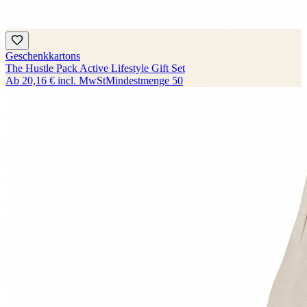
Geschenkkartons
The Hustle Pack Active Lifestyle Gift Set
Ab
20,16 €
incl. MwSt
Mindestmenge
50