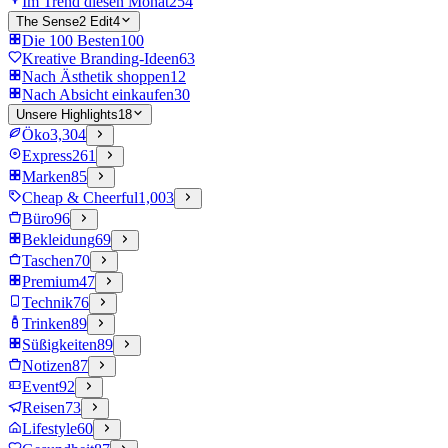
Im Trend diesen Monat
254
The Sense2 Edit
4
Die 100 Besten
100
Kreative Branding-Ideen
63
Nach Ästhetik shoppen
12
Nach Absicht einkaufen
30
Unsere Highlights
18
Öko
3,304
Express
261
Marken
85
Cheap & Cheerful
1,003
Büro
96
Bekleidung
69
Taschen
70
Premium
47
Technik
76
Trinken
89
Süßigkeiten
89
Notizen
87
Event
92
Reisen
73
Lifestyle
60