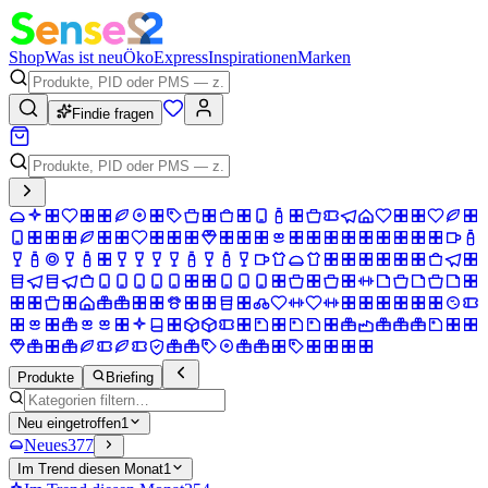
Shop
Was ist neu
Öko
Express
Inspirationen
Marken
Findie fragen
Produkte
Briefing
Neu eingetroffen
1
Neues
377
Im Trend diesen Monat
1