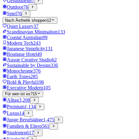
Gesundheit
87
Outdoor
76
Spiel
76
Nach Ästhetik shoppen
12
Quiet Luxury
37
Scandinavian Minimalism
133
Coastal Australian
99
Modern Tech
243
Japanese Simplicity
131
Boutique Hotel
49
Aussie Creative Studio
62
Sustainable by Design
336
Monochrome
376
Earth Tones
285
Bold & Playful
196
Executive Modern
105
Für wen ist es?
15
Alltag
3,208
Premium
1,134
Luxus
14
Junge Berufstätige
1,475
Familien & Eltern
561
Studenten
617