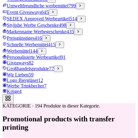
Umweltfreundliche werbemittel
799
Event Giveaways
645
SEDEX Approved Werbeartikel
514
Stylishe Werbe Geschenke
498
Markenname Werbegeschenke
435
Preisgünstiges
416
Schnelle Werbemittel
415
Werbemittel
144
Personalisierte Werbeartikel
91
Giveaways
82
Großhandelsprodukte
77
Wir Lieben
59
Logo Biergläser
12
Werbe Trinkbecher
7
Krüge
4
KATEGORIE
·
194
Produkte in dieser Kategorie.
Promotional products with transfer
printing