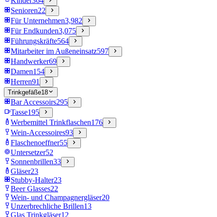
Kinder
364
Senioren
22
Für Unternehmen
3,982
Für Endkunden
3,075
Führungskräfte
564
Mitarbeiter im Außeneinsatz
597
Handwerker
69
Damen
154
Herren
91
Trinkgefäße
18
Bar Accessoirs
295
Tasse
195
Werbemittel Trinkflaschen
176
Wein-Accessoires
93
Flaschenoeffner
55
Untersetzer
52
Sonnenbrillen
33
Gläser
23
Stubby-Halter
23
Beer Glasses
22
Wein- und Champagnergläser
20
Unzerbrechliche Brillen
13
Glas Trinkgläser
12