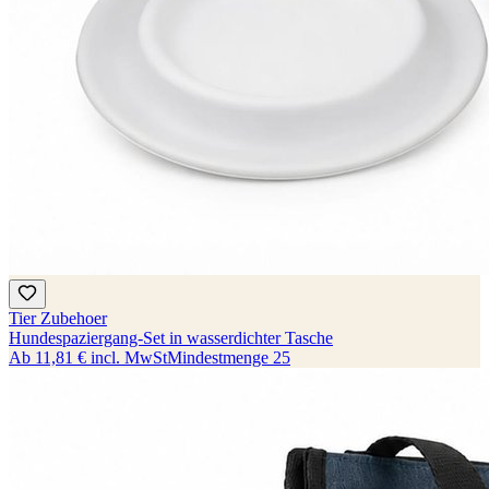
Tier Zubehoer
Hundespaziergang-Set in wasserdichter Tasche
Ab
11,81 €
incl. MwSt
Mindestmenge
25