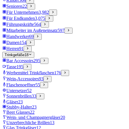
Kinder
364
Senioren
22
Für Unternehmen
3,982
Für Endkunden
3,075
Führungskräfte
564
Mitarbeiter im Außeneinsatz
597
Handwerker
69
Damen
154
Herren
91
Trinkgefäße
18
Bar Accessoirs
295
Tasse
195
Werbemittel Trinkflaschen
176
Wein-Accessoires
93
Flaschenoeffner
55
Untersetzer
52
Sonnenbrillen
33
Gläser
23
Stubby-Halter
23
Beer Glasses
22
Wein- und Champagnergläser
20
Unzerbrechliche Brillen
13
Glas Trinkgläser
12