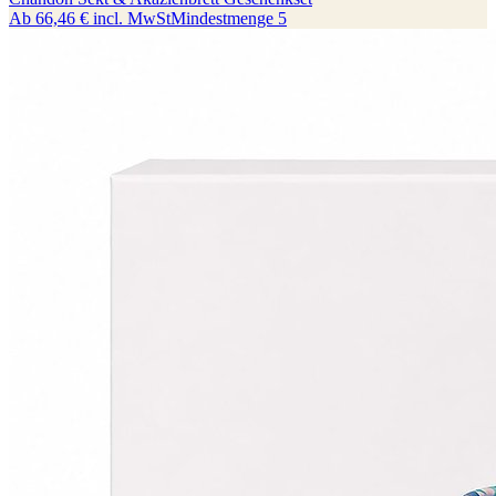
Ab
66,46 €
incl. MwSt
Mindestmenge
5