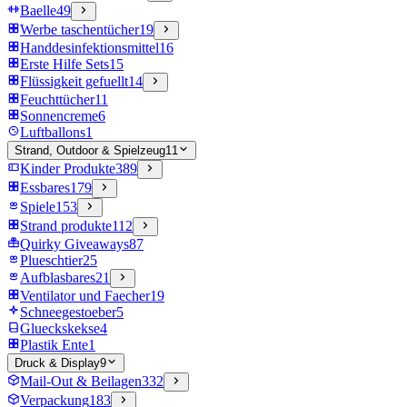
Baelle
49
Werbe taschentücher
19
Handdesinfektionsmittel
16
Erste Hilfe Sets
15
Flüssigkeit gefuellt
14
Feuchttücher
11
Sonnencreme
6
Luftballons
1
Strand, Outdoor & Spielzeug
11
Kinder Produkte
389
Essbares
179
Spiele
153
Strand produkte
112
Quirky Giveaways
87
Plueschtier
25
Aufblasbares
21
Ventilator und Faecher
19
Schneegestoeber
5
Glueckskekse
4
Plastik Ente
1
Druck & Display
9
Mail-Out & Beilagen
332
Verpackung
183