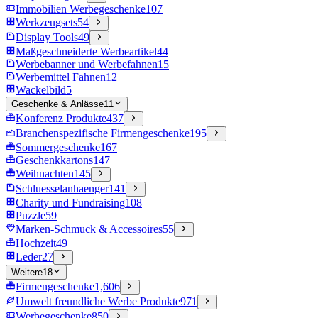
Immobilien Werbegeschenke
107
Werkzeugsets
54
Display Tools
49
Maßgeschneiderte Werbeartikel
44
Werbebanner und Werbefahnen
15
Werbemittel Fahnen
12
Wackelbild
5
Geschenke & Anlässe
11
Konferenz Produkte
437
Branchenspezifische Firmengeschenke
195
Sommergeschenke
167
Geschenkkartons
147
Weihnachten
145
Schluesselanhaenger
141
Charity und Fundraising
108
Puzzle
59
Marken-Schmuck & Accessoires
55
Hochzeit
49
Leder
27
Weitere
18
Firmengeschenke
1,606
Umwelt freundliche Werbe Produkte
971
Werbegeschenke
850