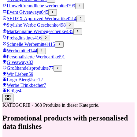
Umweltfreundliche werbemittel
799
Event Giveaways
645
SEDEX Approved Werbeartikel
514
Stylishe Werbe Geschenke
498
Markenname Werbegeschenke
435
Preisgünstiges
416
Schnelle Werbemittel
415
Werbemittel
144
Personalisierte Werbeartikel
91
Giveaways
82
Großhandelsprodukte
77
Wir Lieben
59
Logo Biergläser
12
Werbe Trinkbecher
7
Krüge
4
KATEGORIE
·
368
Produkte in dieser Kategorie.
Promotional products with personalised
data finishes