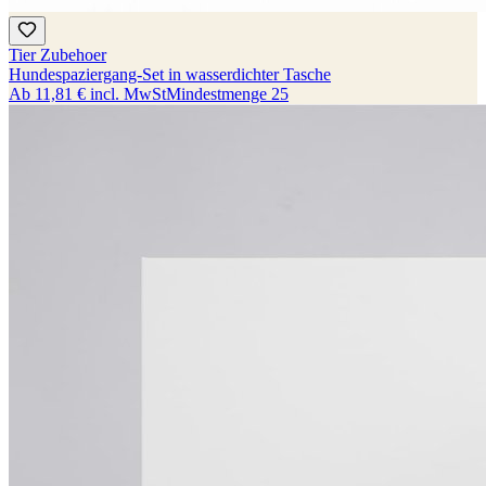
Tier Zubehoer
Hundespaziergang-Set in wasserdichter Tasche
Ab
11,81 €
incl. MwSt
Mindestmenge
25