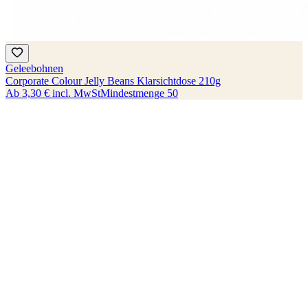
Geleebohnen
Corporate Colour Jelly Beans Klarsichtdose 210g
Ab
3,30 €
incl. MwSt
Mindestmenge
50