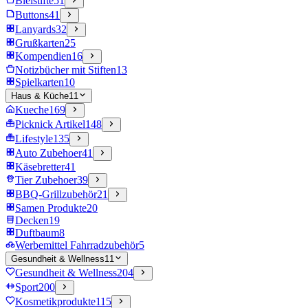
Bleistifte
51
Buttons
41
Lanyards
32
Grußkarten
25
Kompendien
16
Notizbücher mit Stiften
13
Spielkarten
10
Haus & Küche
11
Kueche
169
Picknick Artikel
148
Lifestyle
135
Auto Zubehoer
41
Käsebretter
41
Tier Zubehoer
39
BBQ-Grillzubehör
21
Samen Produkte
20
Decken
19
Duftbaum
8
Werbemittel Fahrradzubehör
5
Gesundheit & Wellness
11
Gesundheit & Wellness
204
Sport
200
Kosmetikprodukte
115