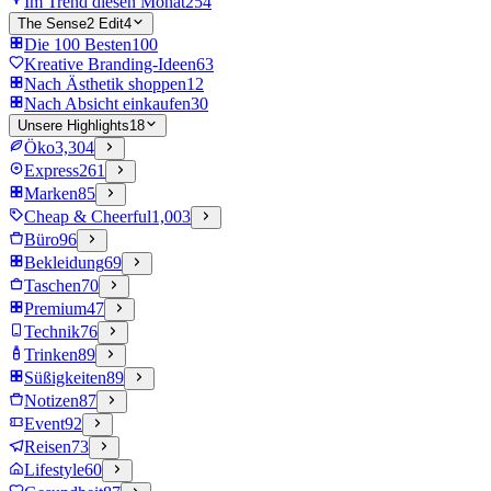
Im Trend diesen Monat
254
The Sense2 Edit
4
Die 100 Besten
100
Kreative Branding-Ideen
63
Nach Ästhetik shoppen
12
Nach Absicht einkaufen
30
Unsere Highlights
18
Öko
3,304
Express
261
Marken
85
Cheap & Cheerful
1,003
Büro
96
Bekleidung
69
Taschen
70
Premium
47
Technik
76
Trinken
89
Süßigkeiten
89
Notizen
87
Event
92
Reisen
73
Lifestyle
60