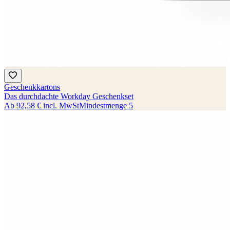
Geschenkkartons
Das durchdachte Workday Geschenkset
Ab
92,58 €
incl. MwSt
Mindestmenge
5