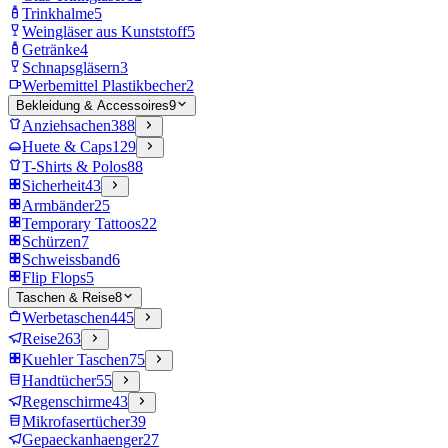
Trinkhalme
5
Weingläser aus Kunststoff
5
Getränke
4
Schnapsgläsern
3
Werbemittel Plastikbecher
2
Bekleidung & Accessoires
9
Anziehsachen
388
Huete & Caps
129
T-Shirts & Polos
88
Sicherheit
43
Armbänder
25
Temporary Tattoos
22
Schürzen
7
Schweissband
6
Flip Flops
5
Taschen & Reise
8
Werbetaschen
445
Reise
263
Kuehler Taschen
75
Handtücher
55
Regenschirme
43
Mikrofasertücher
39
Gepaeckanhaenger
27