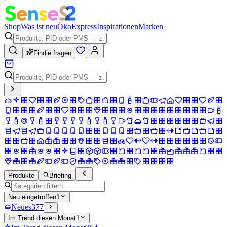
Shop
Was ist neu
Öko
Express
Inspirationen
Marken
Findie fragen
Produkte
Briefing
Neu eingetroffen
1
Neues
377
Im Trend diesen Monat
1