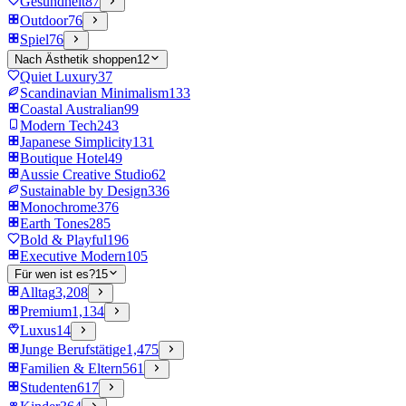
Gesundheit
87
Outdoor
76
Spiel
76
Nach Ästhetik shoppen
12
Quiet Luxury
37
Scandinavian Minimalism
133
Coastal Australian
99
Modern Tech
243
Japanese Simplicity
131
Boutique Hotel
49
Aussie Creative Studio
62
Sustainable by Design
336
Monochrome
376
Earth Tones
285
Bold & Playful
196
Executive Modern
105
Für wen ist es?
15
Alltag
3,208
Premium
1,134
Luxus
14
Junge Berufstätige
1,475
Familien & Eltern
561
Studenten
617