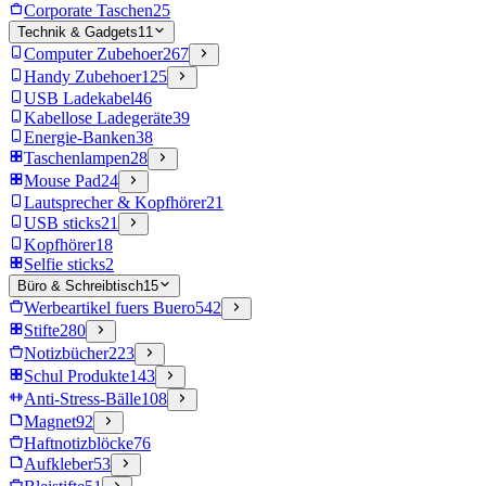
Corporate Taschen
25
Technik & Gadgets
11
Computer Zubehoer
267
Handy Zubehoer
125
USB Ladekabel
46
Kabellose Ladegeräte
39
Energie-Banken
38
Taschenlampen
28
Mouse Pad
24
Lautsprecher & Kopfhörer
21
USB sticks
21
Kopfhörer
18
Selfie sticks
2
Büro & Schreibtisch
15
Werbeartikel fuers Buero
542
Stifte
280
Notizbücher
223
Schul Produkte
143
Anti-Stress-Bälle
108
Magnet
92
Haftnotizblöcke
76
Aufkleber
53