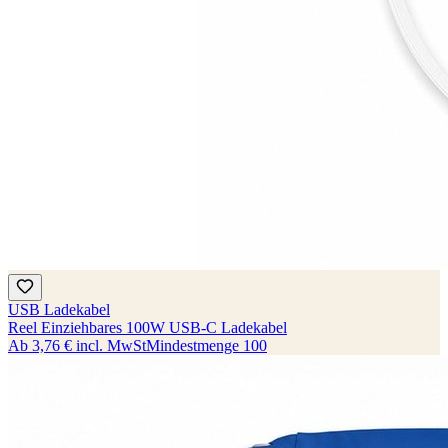
USB Ladekabel
Reel Einziehbares 100W USB-C Ladekabel
Ab
3,76 €
incl. MwSt
Mindestmenge
100