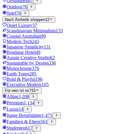
Gesundheit
87
Outdoor
76
Spiel
76
Nach Ästhetik shoppen
12
Quiet Luxury
37
Scandinavian Minimalism
133
Coastal Australian
99
Modern Tech
243
Japanese Simplicity
131
Boutique Hotel
49
Aussie Creative Studio
62
Sustainable by Design
336
Monochrome
376
Earth Tones
285
Bold & Playful
196
Executive Modern
105
Für wen ist es?
15
Alltag
3,208
Premium
1,134
Luxus
14
Junge Berufstätige
1,475
Familien & Eltern
561
Studenten
617