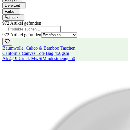
Lieferzeit
Farbe
Ästhetik
972
Artikel gefunden
972
Artikel gefunden
Baumwolle, Calico & Bamboo Taschen
California Canvas Tote Bag 450gsm
Ab
4,19 €
incl. MwSt
Mindestmenge
50