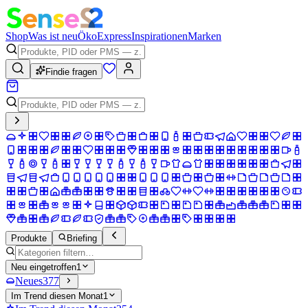
Shop
Was ist neu
Öko
Express
Inspirationen
Marken
Findie fragen
Produkte
Briefing
Neu eingetroffen
1
Neues
377
Im Trend diesen Monat
1