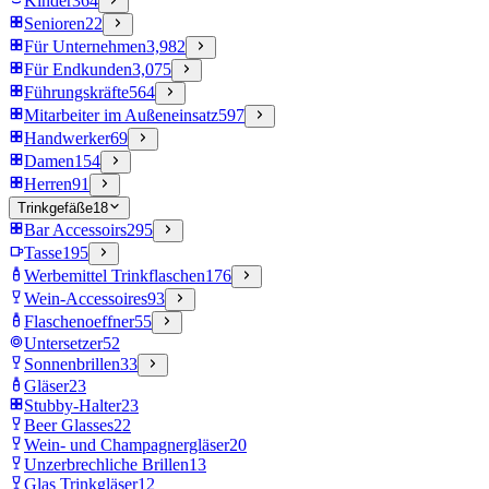
Kinder
364
Senioren
22
Für Unternehmen
3,982
Für Endkunden
3,075
Führungskräfte
564
Mitarbeiter im Außeneinsatz
597
Handwerker
69
Damen
154
Herren
91
Trinkgefäße
18
Bar Accessoirs
295
Tasse
195
Werbemittel Trinkflaschen
176
Wein-Accessoires
93
Flaschenoeffner
55
Untersetzer
52
Sonnenbrillen
33
Gläser
23
Stubby-Halter
23
Beer Glasses
22
Wein- und Champagnergläser
20
Unzerbrechliche Brillen
13
Glas Trinkgläser
12