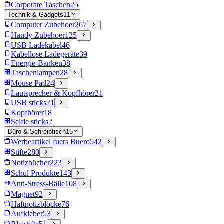
Corporate Taschen
25
Technik & Gadgets
11
Computer Zubehoer
267
Handy Zubehoer
125
USB Ladekabel
46
Kabellose Ladegeräte
39
Energie-Banken
38
Taschenlampen
28
Mouse Pad
24
Lautsprecher & Kopfhörer
21
USB sticks
21
Kopfhörer
18
Selfie sticks
2
Büro & Schreibtisch
15
Werbeartikel fuers Buero
542
Stifte
280
Notizbücher
223
Schul Produkte
143
Anti-Stress-Bälle
108
Magnet
92
Haftnotizblöcke
76
Aufkleber
53