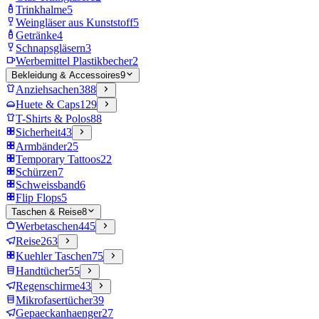
Trinkhalme
5
Weingläser aus Kunststoff
5
Getränke
4
Schnapsgläsern
3
Werbemittel Plastikbecher
2
Bekleidung & Accessoires
9
Anziehsachen
388
Huete & Caps
129
T-Shirts & Polos
88
Sicherheit
43
Armbänder
25
Temporary Tattoos
22
Schürzen
7
Schweissband
6
Flip Flops
5
Taschen & Reise
8
Werbetaschen
445
Reise
263
Kuehler Taschen
75
Handtücher
55
Regenschirme
43
Mikrofasertücher
39
Gepaeckanhaenger
27