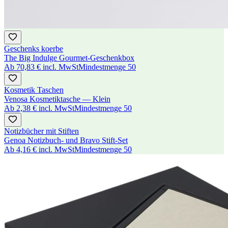
Geschenks koerbe
The Big Indulge Gourmet-Geschenkbox
Ab
70,83 €
incl. MwSt
Mindestmenge
50
Kosmetik Taschen
Venosa Kosmetiktasche — Klein
Ab
2,38 €
incl. MwSt
Mindestmenge
50
Notizbücher mit Stiften
Genoa Notizbuch- und Bravo Stift-Set
Ab
4,16 €
incl. MwSt
Mindestmenge
50