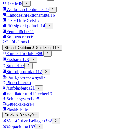
Baelle
49
Werbe taschentücher
19
Handdesinfektionsmittel
16
Erste Hilfe Sets
15
Flüssigkeit gefuellt
14
Feuchttücher
11
Sonnencreme
6
Luftballons
1
Strand, Outdoor & Spielzeug
11
Kinder Produkte
389
Essbares
179
Spiele
153
Strand produkte
112
Quirky Giveaways
87
Plueschtier
25
Aufblasbares
21
Ventilator und Faecher
19
Schneegestoeber
5
Glueckskekse
4
Plastik Ente
1
Druck & Display
9
Mail-Out & Beilagen
332
Verpackung
183