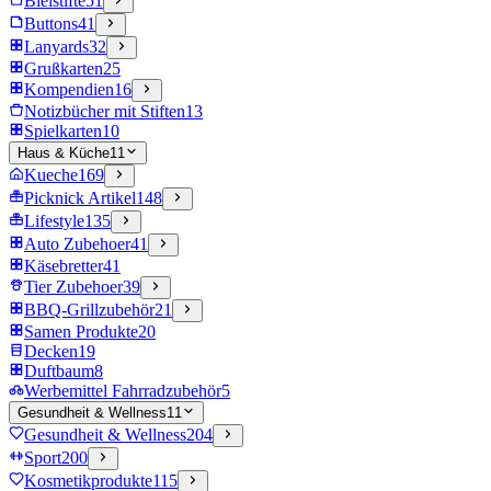
Bleistifte
51
Buttons
41
Lanyards
32
Grußkarten
25
Kompendien
16
Notizbücher mit Stiften
13
Spielkarten
10
Haus & Küche
11
Kueche
169
Picknick Artikel
148
Lifestyle
135
Auto Zubehoer
41
Käsebretter
41
Tier Zubehoer
39
BBQ-Grillzubehör
21
Samen Produkte
20
Decken
19
Duftbaum
8
Werbemittel Fahrradzubehör
5
Gesundheit & Wellness
11
Gesundheit & Wellness
204
Sport
200
Kosmetikprodukte
115