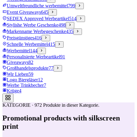
Umweltfreundliche werbemittel
799
Event Giveaways
645
SEDEX Approved Werbeartikel
514
Stylishe Werbe Geschenke
498
Markenname Werbegeschenke
435
Preisgünstiges
416
Schnelle Werbemittel
415
Werbemittel
144
Personalisierte Werbeartikel
91
Giveaways
82
Großhandelsprodukte
77
Wir Lieben
59
Logo Biergläser
12
Werbe Trinkbecher
7
Krüge
4
KATEGORIE
·
972
Produkte in dieser Kategorie.
Promotional products with silkscreen
print