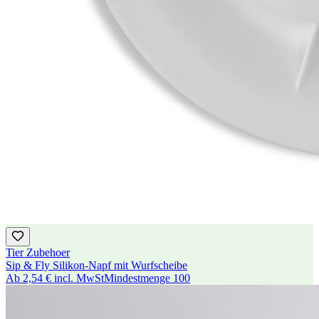
Tier Zubehoer
Sip & Fly Silikon-Napf mit Wurfscheibe
Ab
2,54 €
incl. MwSt
Mindestmenge
100