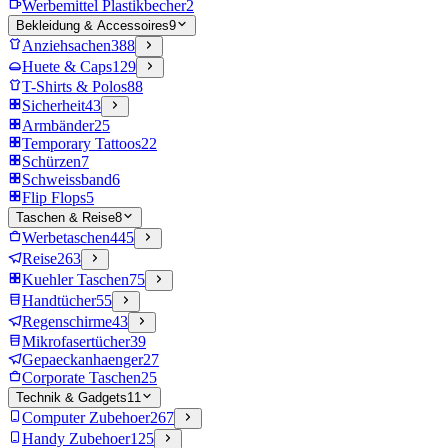
Werbemittel Plastikbecher
2
Bekleidung & Accessoires
9
Anziehsachen
388
Huete & Caps
129
T-Shirts & Polos
88
Sicherheit
43
Armbänder
25
Temporary Tattoos
22
Schürzen
7
Schweissband
6
Flip Flops
5
Taschen & Reise
8
Werbetaschen
445
Reise
263
Kuehler Taschen
75
Handtücher
55
Regenschirme
43
Mikrofasertücher
39
Gepaeckanhaenger
27
Corporate Taschen
25
Technik & Gadgets
11
Computer Zubehoer
267
Handy Zubehoer
125