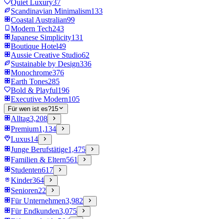
Quiet Luxury
37
Scandinavian Minimalism
133
Coastal Australian
99
Modern Tech
243
Japanese Simplicity
131
Boutique Hotel
49
Aussie Creative Studio
62
Sustainable by Design
336
Monochrome
376
Earth Tones
285
Bold & Playful
196
Executive Modern
105
Für wen ist es?
15
Alltag
3,208
Premium
1,134
Luxus
14
Junge Berufstätige
1,475
Familien & Eltern
561
Studenten
617
Kinder
364
Senioren
22
Für Unternehmen
3,982
Für Endkunden
3,075