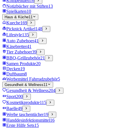
Kompendien
16
Notizbücher mit Stiften
13
Spielkarten
10
Haus & Küche
11
Kueche
169
Picknick Artikel
148
Lifestyle
135
Auto Zubehoer
41
Käsebretter
41
Tier Zubehoer
39
BBQ-Grillzubehör
21
Samen Produkte
20
Decken
19
Duftbaum
8
Werbemittel Fahrradzubehör
5
Gesundheit & Wellness
11
Gesundheit & Wellness
204
Sport
200
Kosmetikprodukte
115
Baelle
49
Werbe taschentücher
19
Handdesinfektionsmittel
16
Erste Hilfe Sets
15