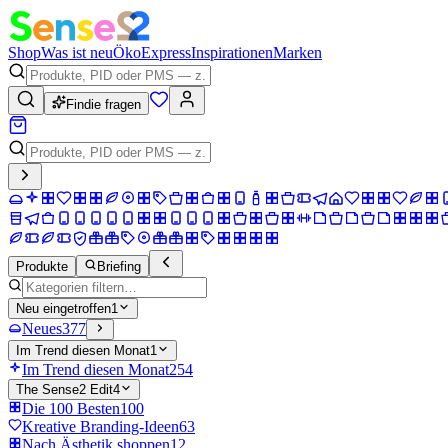
Shop
Was ist neu
Öko
Express
Inspirationen
Marken
Findie fragen
Produkte
Briefing
Neu eingetroffen
1
Neues
377
Im Trend diesen Monat
1
Im Trend diesen Monat
254
The Sense2 Edit
4
Die 100 Besten
100
Kreative Branding-Ideen
63
Nach Ästhetik shoppen
12