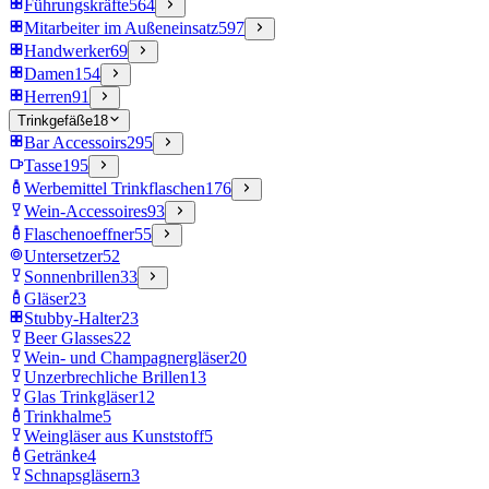
Führungskräfte
564
Mitarbeiter im Außeneinsatz
597
Handwerker
69
Damen
154
Herren
91
Trinkgefäße
18
Bar Accessoirs
295
Tasse
195
Werbemittel Trinkflaschen
176
Wein-Accessoires
93
Flaschenoeffner
55
Untersetzer
52
Sonnenbrillen
33
Gläser
23
Stubby-Halter
23
Beer Glasses
22
Wein- und Champagnergläser
20
Unzerbrechliche Brillen
13
Glas Trinkgläser
12
Trinkhalme
5
Weingläser aus Kunststoff
5
Getränke
4
Schnapsgläsern
3