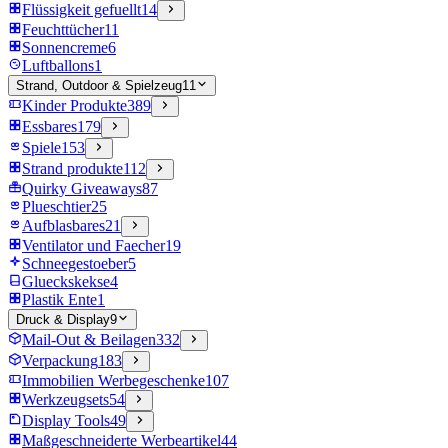
Flüssigkeit gefuellt
14
Feuchttücher
11
Sonnencreme
6
Luftballons
1
Strand, Outdoor & Spielzeug
11
Kinder Produkte
389
Essbares
179
Spiele
153
Strand produkte
112
Quirky Giveaways
87
Plueschtier
25
Aufblasbares
21
Ventilator und Faecher
19
Schneegestoeber
5
Glueckskekse
4
Plastik Ente
1
Druck & Display
9
Mail-Out & Beilagen
332
Verpackung
183
Immobilien Werbegeschenke
107
Werkzeugsets
54
Display Tools
49
Maßgeschneiderte Werbeartikel
44