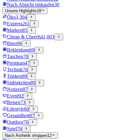
Nach Absicht einkaufen
30
Unsere Highlights
18
Öko
3,304
Express
261
Marken
85
Cheap & Cheerful
1,003
Büro
96
Bekleidung
69
Taschen
70
Premium
47
Technik
76
Trinken
89
Süßigkeiten
89
Notizen
87
Event
92
Reisen
73
Lifestyle
60
Gesundheit
87
Outdoor
76
Spiel
76
Nach Ästhetik shoppen
12