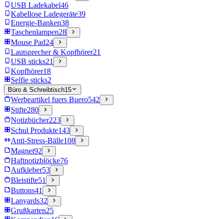
USB Ladekabel
46
Kabellose Ladegeräte
39
Energie-Banken
38
Taschenlampen
28
Mouse Pad
24
Lautsprecher & Kopfhörer
21
USB sticks
21
Kopfhörer
18
Selfie sticks
2
Büro & Schreibtisch
15
Werbeartikel fuers Buero
542
Stifte
280
Notizbücher
223
Schul Produkte
143
Anti-Stress-Bälle
108
Magnet
92
Haftnotizblöcke
76
Aufkleber
53
Bleistifte
51
Buttons
41
Lanyards
32
Grußkarten
25