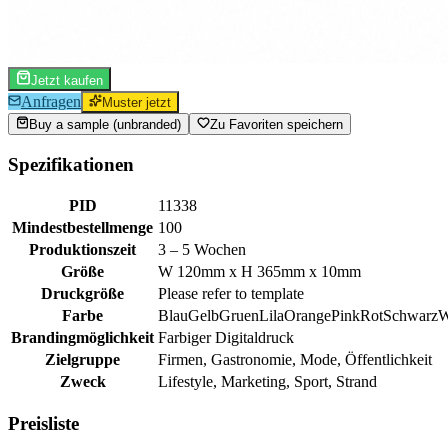
Jetzt kaufen
Anfragen
Muster jetzt
Buy a sample (unbranded)
Zu Favoriten speichern
Spezifikationen
PID
11338
Mindestbestellmenge
100
Produktionszeit
3 – 5 Wochen
Größe
W 120mm x H 365mm x 10mm
Druckgröße
Please refer to template
Farbe
Blau
Gelb
Gruen
Lila
Orange
Pink
Rot
Schwarz
W
Brandingmöglichkeit
Farbiger Digitaldruck
Zielgruppe
Firmen, Gastronomie, Mode, Öffentlichkeit
Zweck
Lifestyle, Marketing, Sport, Strand
Preisliste