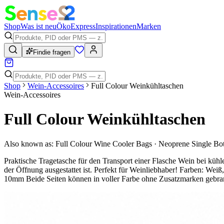
Shop
Was ist neu
Öko
Express
Inspirationen
Marken
Findie fragen
Shop
Wein-Accessoires
Full Colour Weinkühltaschen
Wein-Accessoires
Full Colour Weinkühltaschen
Also known as:
Full Colour Wine Cooler Bags · Neoprene Single Bot
Praktische Tragetasche für den Transport einer Flasche Wein bei kühl
der Öffnung ausgestattet ist. Perfekt für Weinliebhaber! Farben: 
10mm Beide Seiten können in voller Farbe ohne Zusatzmarken gebra