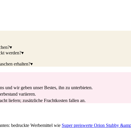
chen?
▾
ckt werden?
▾
aschen erhalten?
▾
s und wir geben unser Bestes, ihn zu unterbieten.
rbestand variieren.
ht liefern; zusätzliche Frachtkosten fallen an.
nnten: bedruckte Werbemittel wie
Super preiswerte Orion Stubby &am