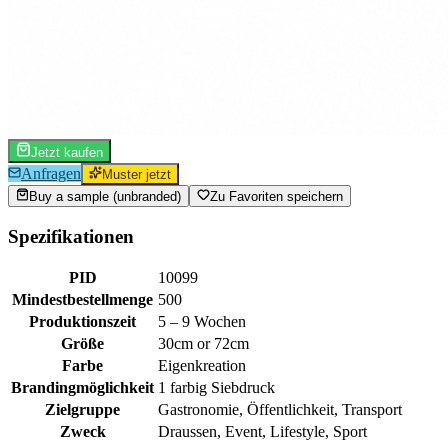
Jetzt kaufen
Anfragen
Muster jetzt
Buy a sample (unbranded)
Zu Favoriten speichern
Spezifikationen
PID
10099
Mindestbestellmenge
500
Produktionszeit
5 – 9 Wochen
Größe
30cm or 72cm
Farbe
Eigenkreation
Brandingmöglichkeit
1 farbig Siebdruck
Zielgruppe
Gastronomie, Öffentlichkeit, Transport
Zweck
Draussen, Event, Lifestyle, Sport