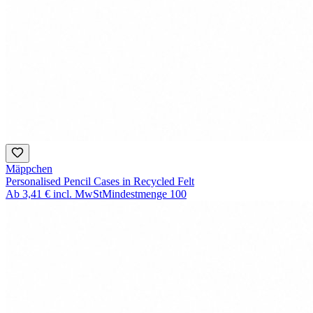
Mäppchen
Personalised Pencil Cases in Recycled Felt
Ab
3,41 €
incl. MwSt
Mindestmenge
100