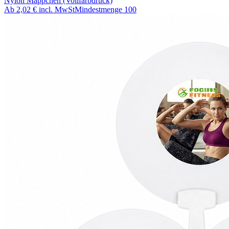
Nylon Mäppchen (Vollfarbdruck)
Ab
2,02 €
incl. MwSt
Mindestmenge
100