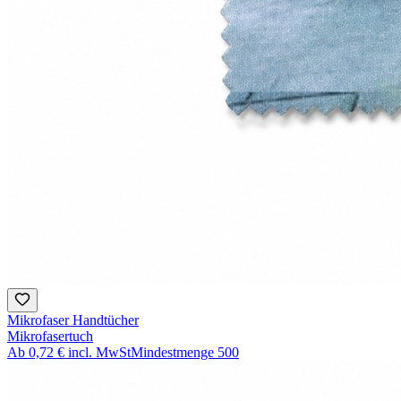
Mikrofaser Handtücher
Mikrofasertuch
Ab
0,72 €
incl. MwSt
Mindestmenge
500