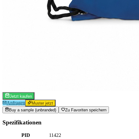
Jetzt kaufen
Anfragen
Muster jetzt
Buy a sample (unbranded)
Zu Favoriten speichern
Spezifikationen
PID
11422