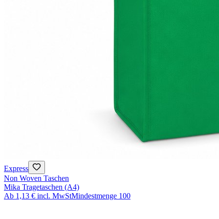
Express
Non Woven Taschen
Mika Tragetaschen (A4)
Ab
1,13 €
incl. MwSt
Mindestmenge
100