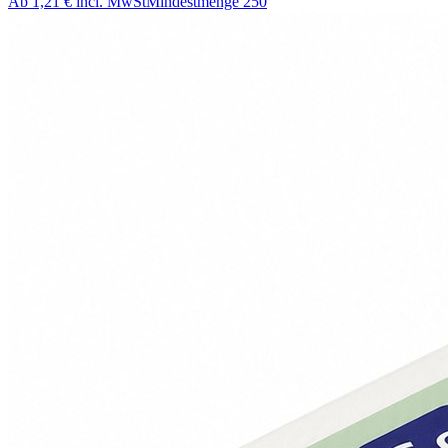
Ab
1,21 €
incl. MwSt
Mindestmenge
250