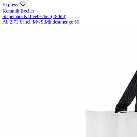
Express
Keramik Becher
Stapelbare Kaffeebecher (180ml)
Ab
2,71 €
incl. MwSt
Mindestmenge
50