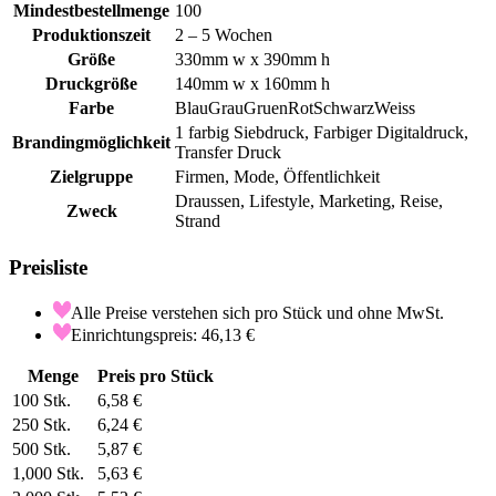
Mindestbestellmenge
100
Produktionszeit
2 – 5 Wochen
Größe
330mm w x 390mm h
Druckgröße
140mm w x 160mm h
Farbe
Blau
Grau
Gruen
Rot
Schwarz
Weiss
1 farbig Siebdruck, Farbiger Digitaldruck,
Brandingmöglichkeit
Transfer Druck
Zielgruppe
Firmen, Mode, Öffentlichkeit
Draussen, Lifestyle, Marketing, Reise,
Zweck
Strand
Preisliste
Alle Preise verstehen sich pro Stück und ohne MwSt.
Einrichtungspreis: 46,13 €
Menge
Preis pro Stück
100
Stk.
6,58 €
250
Stk.
6,24 €
500
Stk.
5,87 €
1,000
Stk.
5,63 €