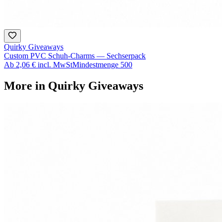
Quirky Giveaways
Custom PVC Schuh-Charms — Sechserpack
Ab
2,06 €
incl. MwSt
Mindestmenge
500
More in
Quirky Giveaways