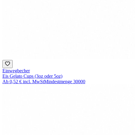
Einwegbecher
Eis Gelato Cups (3oz oder 5oz)
Ab
0,52 €
incl. MwSt
Mindestmenge
30000