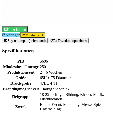
Jetzt kaufen
Anfragen
Muster jetzt
Buy a sample (unbranded)
Zu Favoriten speichern
Spezifikationen
PID
5606
Mindestbestellmenge
250
Produktionszeit
2 – 6 Wochen
Größe
65H x 75 Diameter
Druckgröße
47L x 47H
Brandingmöglichkeit
1 farbig Siebdruck
18-25 Jaehrige, Bildung, Kinder, Musik,
Zielgruppe
Öffentlichkeit
Buero, Event, Marketing, Messe, Spiel,
Zweck
Unterhaltung