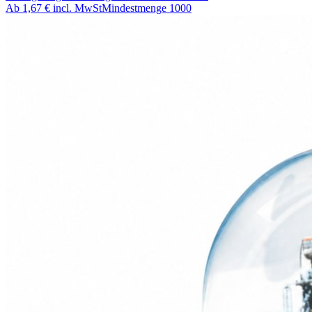
Ab
1,67 €
incl. MwSt
Mindestmenge
1000