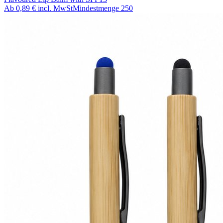
Ab
0,89 €
incl. MwSt
Mindestmenge
250