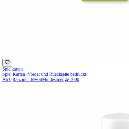
Spielkarten
Spiel Karten -Vorder und Rueckseite bedruckt
Ab
0,87 €
incl. MwSt
Mindestmenge
1000