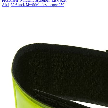
Frostklarer Windschutzscheiben-Eiskratzer
Ab
1,32 €
incl. MwSt
Mindestmenge
250