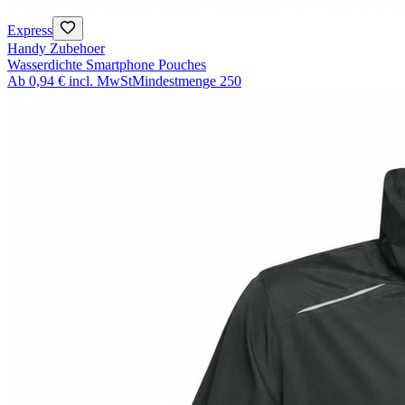
Express
Handy Zubehoer
Wasserdichte Smartphone Pouches
Ab
0,94 €
incl. MwSt
Mindestmenge
250