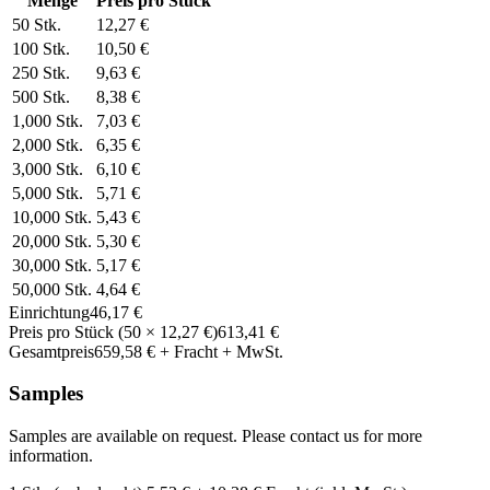
Menge
Preis pro Stück
50
Stk.
12,27 €
100
Stk.
10,50 €
250
Stk.
9,63 €
500
Stk.
8,38 €
1,000
Stk.
7,03 €
2,000
Stk.
6,35 €
3,000
Stk.
6,10 €
5,000
Stk.
5,71 €
10,000
Stk.
5,43 €
20,000
Stk.
5,30 €
30,000
Stk.
5,17 €
50,000
Stk.
4,64 €
Einrichtung
46,17 €
Preis pro Stück
(
50
×
12,27 €
)
613,41 €
Gesamtpreis
659,58 €
+ Fracht + MwSt.
Samples
Samples are available on request. Please contact us for more
information.