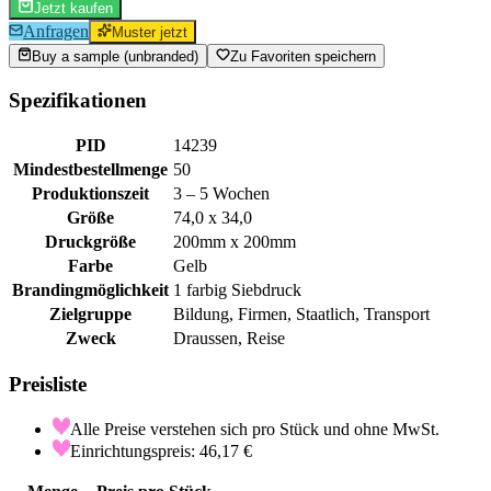
Jetzt kaufen
Anfragen
Muster jetzt
Buy a sample (unbranded)
Zu Favoriten speichern
Spezifikationen
PID
14239
Mindestbestellmenge
50
Produktionszeit
3 – 5 Wochen
Größe
74,0 x 34,0
Druckgröße
200mm x 200mm
Farbe
Gelb
Brandingmöglichkeit
1 farbig Siebdruck
Zielgruppe
Bildung, Firmen, Staatlich, Transport
Zweck
Draussen, Reise
Preisliste
Alle Preise verstehen sich pro Stück und ohne MwSt.
Einrichtungspreis: 46,17 €