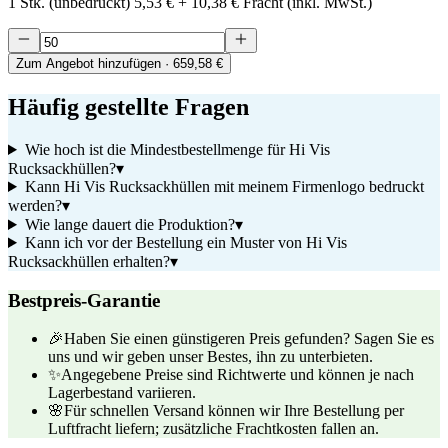
1 Stk. (unbedruckt)
5,53 €
+
10,38 €
Fracht (inkl. MwSt.)
Zum Angebot hinzufügen
· 659,58 €
Häufig gestellte Fragen
Wie hoch ist die Mindestbestellmenge für Hi Vis
Rucksackhüllen?
▾
Kann Hi Vis Rucksackhüllen mit meinem Firmenlogo bedruckt
werden?
▾
Wie lange dauert die Produktion?
▾
Kann ich vor der Bestellung ein Muster von Hi Vis
Rucksackhüllen erhalten?
▾
Bestpreis-Garantie
🎉
Haben Sie einen günstigeren Preis gefunden? Sagen Sie es
uns und wir geben unser Bestes, ihn zu unterbieten.
✨
Angegebene Preise sind Richtwerte und können je nach
Lagerbestand variieren.
🌸
Für schnellen Versand können wir Ihre Bestellung per
Luftfracht liefern; zusätzliche Frachtkosten fallen an.