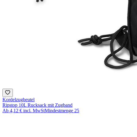
Kordelzugbeutel
Ripstop 10L Rucksack mit Zugband
Ab
4,12 €
incl. MwSt
Mindestmenge
25