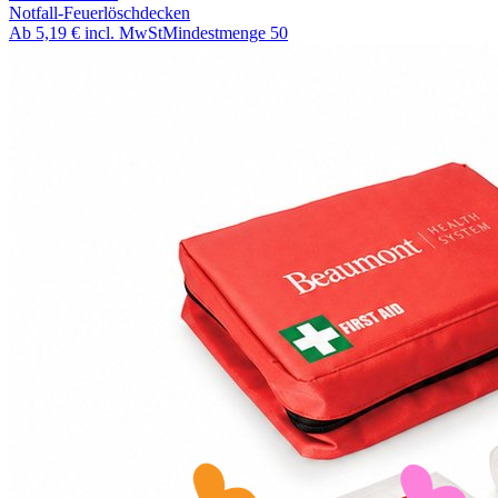
Notfall-Feuerlöschdecken
Ab
5,19 €
incl. MwSt
Mindestmenge
50