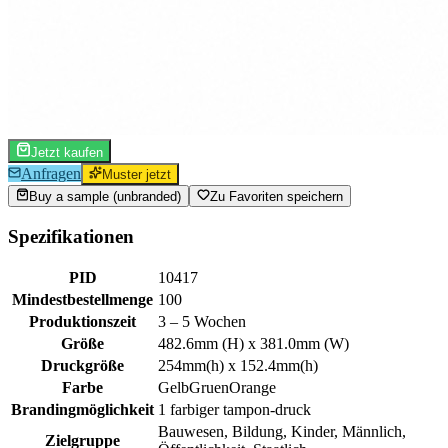
Jetzt kaufen
Anfragen
Muster jetzt
Buy a sample (unbranded)
Zu Favoriten speichern
Spezifikationen
PID
10417
Mindestbestellmenge
100
Produktionszeit
3 – 5 Wochen
Größe
482.6mm (H) x 381.0mm (W)
Druckgröße
254mm(h) x 152.4mm(h)
Farbe
Gelb
Gruen
Orange
Brandingmöglichkeit
1 farbiger tampon-druck
Bauwesen, Bildung, Kinder, Männlich,
Zielgruppe