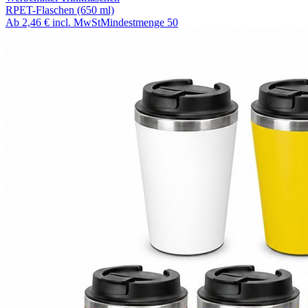
RPET-Flaschen (650 ml)
Ab
2,46 €
incl. MwSt
Mindestmenge
50