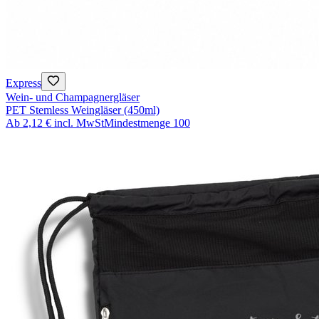
Express
Wein- und Champagnergläser
PET Stemless Weingläser (450ml)
Ab
2,12 €
incl. MwSt
Mindestmenge
100