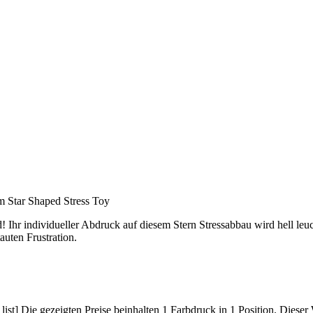
tom Star Shaped Stress Toy
d! Ihr individueller Abdruck auf diesem Stern Stressabbau wird hell leu
uten Frustration.
ist] Die gezeigten Preise beinhalten 1 Farbdruck in 1 Position. Dieser 