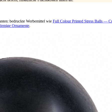
nnten: bedruckte Werbemittel wie
Full Colour Printed Stress Balls — 
förmige Ornamente
.