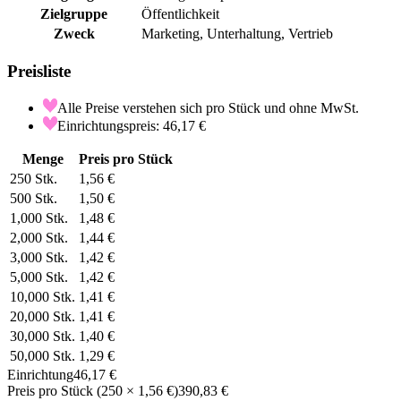
Zielgruppe
Öffentlichkeit
Zweck
Marketing, Unterhaltung, Vertrieb
Preisliste
Alle Preise verstehen sich pro Stück und ohne MwSt.
Einrichtungspreis: 46,17 €
Menge
Preis pro Stück
250
Stk.
1,56 €
500
Stk.
1,50 €
1,000
Stk.
1,48 €
2,000
Stk.
1,44 €
3,000
Stk.
1,42 €
5,000
Stk.
1,42 €
10,000
Stk.
1,41 €
20,000
Stk.
1,41 €
30,000
Stk.
1,40 €
50,000
Stk.
1,29 €
Einrichtung
46,17 €
Preis pro Stück
(
250
×
1,56 €
)
390,83 €