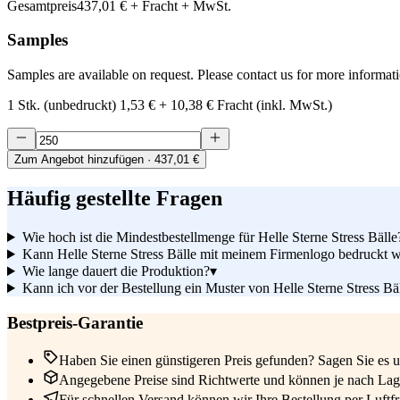
Gesamtpreis
437,01 €
+ Fracht + MwSt.
Samples
Samples are available on request. Please contact us for more informat
1 Stk. (unbedruckt)
1,53 €
+
10,38 €
Fracht (inkl. MwSt.)
Zum Angebot hinzufügen
· 437,01 €
Häufig gestellte Fragen
Wie hoch ist die Mindestbestellmenge für Helle Sterne Stress Bälle
Kann Helle Sterne Stress Bälle mit meinem Firmenlogo bedruckt 
Wie lange dauert die Produktion?
▾
Kann ich vor der Bestellung ein Muster von Helle Sterne Stress Bäl
Bestpreis-Garantie
Haben Sie einen günstigeren Preis gefunden? Sagen Sie es un
Angegebene Preise sind Richtwerte und können je nach Lage
Für schnellen Versand können wir Ihre Bestellung per Luftfrac