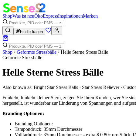
Shop
Was ist neu
Öko
Express
Inspirationen
Marken
Findie fragen
Shop
Geformte Stressbälle
Helle Sterne Stress Bälle
Geformte Stressbälle
Helle Sterne Stress Bälle
Also known as:
Bright Star Stress Balls · Star Stress Reliever · Cus
Funkeln, funkeln kleiner Stern, zeigen Sie Ihren Kunden, wer Sie sin
hergestellt, ist wunderbar zur Linderung von Spannungen und aufgesta
Branding Optionen:
Branding Optionen:
Tampondruck: 35mm Durchmesser
Vollfarbdruck: 35mm Durchmesser - extra $ 0.80c pro Stück. [/ l