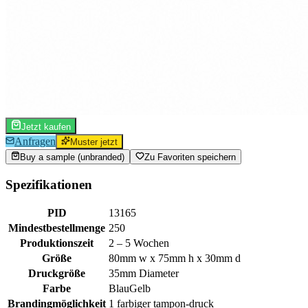
Jetzt kaufen
Anfragen
Muster jetzt
Buy a sample (unbranded)
Zu Favoriten speichern
Spezifikationen
PID
13165
Mindestbestellmenge
250
Produktionszeit
2 – 5 Wochen
Größe
80mm w x 75mm h x 30mm d
Druckgröße
35mm Diameter
Farbe
Blau
Gelb
Brandingmöglichkeit
1 farbiger tampon-druck