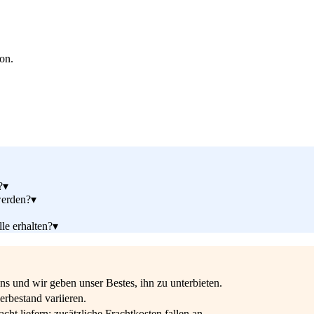
ion.
?
▾
werden?
▾
le erhalten?
▾
s und wir geben unser Bestes, ihn zu unterbieten.
rbestand variieren.
ht liefern; zusätzliche Frachtkosten fallen an.