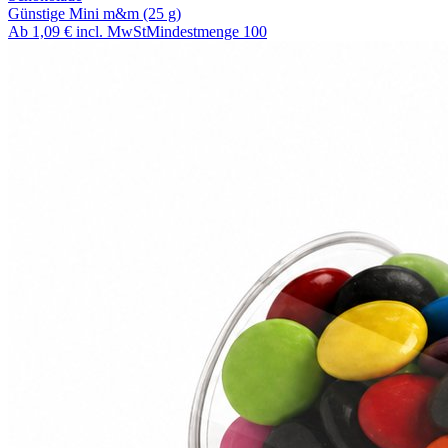
Günstige Mini m&m (25 g)
Ab
1,09 €
incl. MwSt
Mindestmenge
100