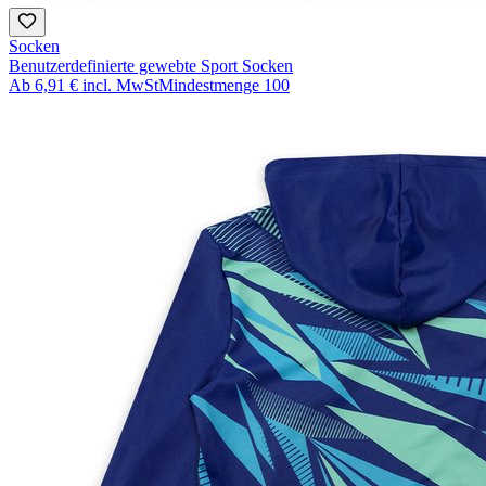
Socken
Benutzerdefinierte gewebte Sport Socken
Ab
6,91 €
incl. MwSt
Mindestmenge
100