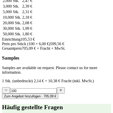
2,000
Stk.
2,47 €
3,000
Stk.
2,39 €
5,000
Stk.
2,31 €
10,000
Stk.
2,18 €
20,000
Stk.
2,08 €
30,000
Stk.
1,99 €
50,000
Stk.
1,80 €
Einrichtung
105,53 €
Preis pro Stück
(
100
×
6,00 €
)
599,56 €
Gesamtpreis
705,09 €
+ Fracht + MwSt.
Samples
Samples are available on request. Please contact us for more
information.
1 Stk. (unbedruckt)
2,14 €
+
10,38 €
Fracht (inkl. MwSt.)
Zum Angebot hinzufügen
· 705,09 €
Häufig gestellte Fragen