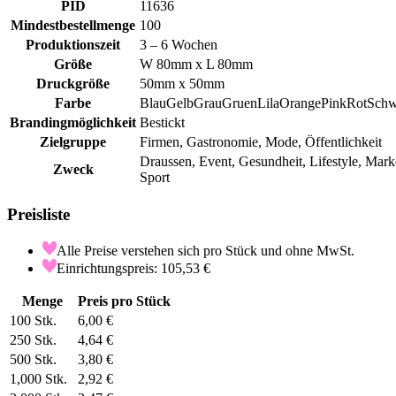
PID
11636
Mindestbestellmenge
100
Produktionszeit
3 – 6 Wochen
Größe
W 80mm x L 80mm
Druckgröße
50mm x 50mm
Farbe
Blau
Gelb
Grau
Gruen
Lila
Orange
Pink
Rot
Schw
Brandingmöglichkeit
Bestickt
Zielgruppe
Firmen, Gastronomie, Mode, Öffentlichkeit
Draussen, Event, Gesundheit, Lifestyle, Mark
Zweck
Sport
Preisliste
Alle Preise verstehen sich pro Stück und ohne MwSt.
Einrichtungspreis: 105,53 €
Menge
Preis pro Stück
100
Stk.
6,00 €
250
Stk.
4,64 €
500
Stk.
3,80 €
1,000
Stk.
2,92 €