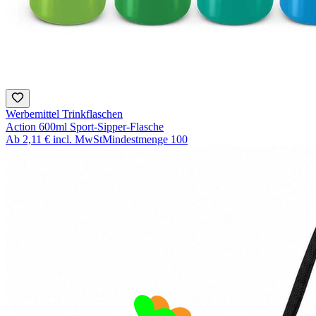
Werbemittel Trinkflaschen
Action 600ml Sport-Sipper-Flasche
Ab
2,11 €
incl. MwSt
Mindestmenge
100