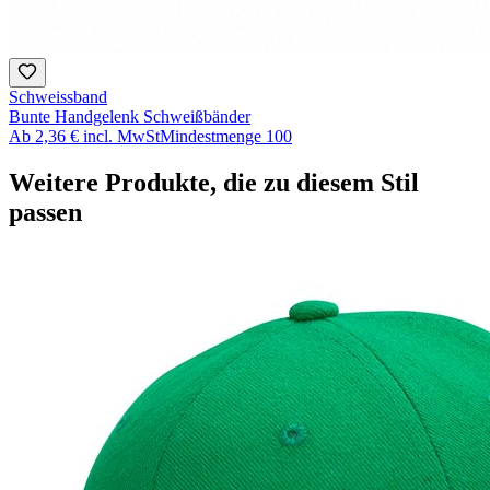
Schweissband
Bunte Handgelenk Schweißbänder
Ab
2,36 €
incl. MwSt
Mindestmenge
100
Weitere Produkte, die zu diesem Stil
passen