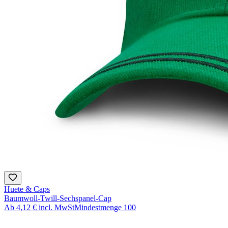
Huete & Caps
Baumwoll-Twill-Sechspanel-Cap
Ab
4,12 €
incl. MwSt
Mindestmenge
100