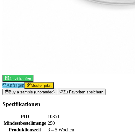
Jetzt kaufen
Anfragen
Muster jetzt
Buy a sample (unbranded)
Zu Favoriten speichern
Spezifikationen
PID
10851
Mindestbestellmenge
250
Produktionszeit
3 – 5 Wochen