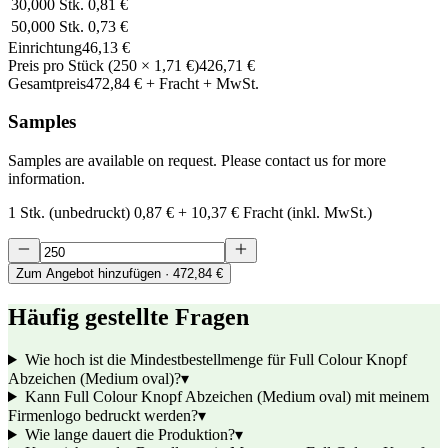
30,000
Stk.
0,81 €
50,000
Stk.
0,73 €
Einrichtung
46,13 €
Preis pro Stück
(
250
×
1,71 €
)
426,71 €
Gesamtpreis
472,84 €
+ Fracht + MwSt.
Samples
Samples are available on request. Please contact us for more
information.
1 Stk. (unbedruckt)
0,87 €
+
10,37 €
Fracht (inkl. MwSt.)
Zum Angebot hinzufügen
· 472,84 €
Häufig gestellte Fragen
Wie hoch ist die Mindestbestellmenge für Full Colour Knopf
Abzeichen (Medium oval)?
▾
Kann Full Colour Knopf Abzeichen (Medium oval) mit meinem
Firmenlogo bedruckt werden?
▾
Wie lange dauert die Produktion?
▾