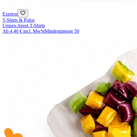
Express
T-Shirts & Polos
Unisex-Sport-T-Shirts
Ab
4,40 €
incl. MwSt
Mindestmenge
50