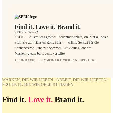
Find it. Love it. Brand it.
SEEK
× Sense2
SEEK — Australiens größter Stellenmarktplatz, die Marke, deren
Pfeil Sie zur nächsten Rolle führt — wählte Sense2 für die
Sonnencreme-Tube zur Sommer-Aktivierung, die das
Marketingteam bei Events verteilte.
TECH-MARKE · SOMMER-AKTIVIERUNG · SPF-TUBE
BRANDED
BRANDED
MARKEN, DIE WIR LIEBEN · ARBEIT, DIE WIR LIEBTEN ·
PROJEKTE, DIE WIR GELIEBT HABEN
WORK
WE'VE
LOVED
Find it.
Love it.
Brand it.
SEEK ×
Sense2.
Find it.