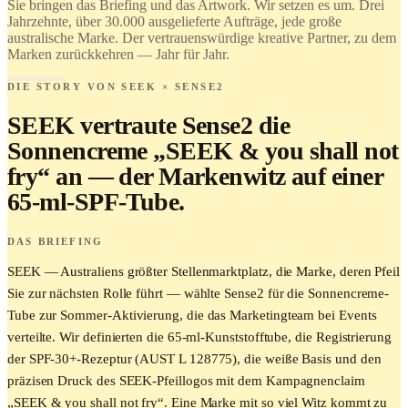
Sie bringen das Briefing und das Artwork. Wir setzen es um. Drei
Love it.
Jahrzehnte, über 30.000 ausgelieferte Aufträge, jede große
Brand it.
australische Marke. Der vertrauenswürdige kreative Partner, zu dem
Marken zurückkehren — Jahr für Jahr.
DIE STORY VON SEEK × SENSE2
SEEK vertraute Sense2 die
Sonnencreme „SEEK & you shall not
fry“ an — der Markenwitz auf einer
65-ml-SPF-Tube.
DAS BRIEFING
SEEK — Australiens größter Stellenmarktplatz, die Marke, deren Pfeil
Sie zur nächsten Rolle führt — wählte Sense2 für die Sonnencreme-
Tube zur Sommer-Aktivierung, die das Marketingteam bei Events
verteilte. Wir definierten die 65-ml-Kunststofftube, die Registrierung
der SPF-30+-Rezeptur (AUST L 128775), die weiße Basis und den
präzisen Druck des SEEK-Pfeillogos mit dem Kampagnenclaim
„SEEK & you shall not fry“. Eine Marke mit so viel Witz kommt zu