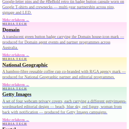
Google-letter pins and the #BeBold retro tin badge button capsule worn on
Google T-shirts and crewnecks — multi-year partnership across pins,
signage and LED.
Mehr erfahren →
MEDIA TECH
Domain
A translucent green button badge carrying the Domain house-icon mark —
produced for Domain agent events and partner programmes across
Australia.
Mehr erfahren →
MEDIA TECH
National Geographic
A bamboo-fibre reusable coffee cup co-branded with R/GA agency mark —
produced for National Geographic partner and editorial programmes.
Mehr erfahren →
MEDIA TECH
Getty Images
A set of four webcam privacy covers, each carrying a different gettyimages-
wordmarked editorial design — beach, blue sky, red figure, woman from
back with notification — produced for Getty Images campaigns.
Mehr erfahren →
MEDIA TECH