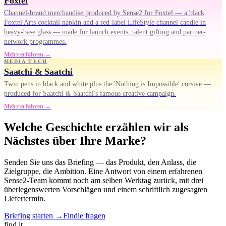
Foxtel
Channel-brand merchandise produced by Sense2 for Foxtel — a black
Foxtel Arts cocktail napkin and a red-label LifeStyle channel candle in
heavy-base glass — made for launch events, talent gifting and partner-
network programmes.
Mehr erfahren →
MEDIA TECH
Saatchi & Saatchi
Twin pens in black and white plus the 'Nothing is Impossible' cursive —
produced for Saatchi & Saatchi's famous creative campaign.
Mehr erfahren →
Welche Geschichte erzählen wir als
Nächstes über Ihre Marke?
Senden Sie uns das Briefing — das Produkt, den Anlass, die
Zielgruppe, die Ambition. Eine Antwort von einem erfahrenen
Sense2-Team kommt noch am selben Werktag zurück, mit drei
überlegenswerten Vorschlägen und einem schriftlich zugesagten
Liefertermin.
Briefing starten →
Findie fragen
find
it.