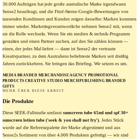
30.000 Aufträgen hat jede große australische Marke irgendwann
Sense2 beauftragt, und die Fünf-Sterne-Google-Bewertungen von
tausenden Kundinnen und Kunden zeigen dasselbe: Marken kommen
immer wieder. Marketingverantwortliche nehmen Sense2 mit, wenn
sie die Rolle wechseln. Wenn Sie ein medien & technik-Programm
gestalten und einen Partner suchen, auf den Sie zählen können —
einen, der jedes Mal liefert — dann ist Sense2 der vertraute
Kreativpartner, zu dem Australiens beliebteste Marken seit dreißig
Jahren zurückkehren. Sie bringen das Briefing. Wir setzen es um.
MEDIA BRANDED MERCHANDISE
AGENCY PROMOTIONAL
PRODUCTS
CREATIVE STUDIO MERCH
PUBLISHING BRANDED
GIFTS
MEHR ÜBER DIESE ARBEIT
Die Produkte
Diese
SEEK
-Fallstudie umfasst
sunscreen tube 65ml und spf 30+
sunscreen lotion tube ('seek & you shall not fry')
. Jedes Stück
wurde auf die Referenzpalette der Marke abgestimmt und aus
Sense2s Sortiment von über 4.000 Produkten gefertigt — wir sind