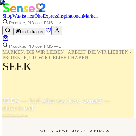
Shop
Was ist neu
Öko
Express
Inspirationen
Marken
Findie fragen
MARKEN, DIE WIR LIEBEN · ARBEIT, DIE WIR LIEBTEN ·
PROJEKTE, DIE WIR GELIEBT HABEN
SEEK
SEEK — find what you love. Sense2 —
make it real.
Fallstudie lesen
→
WORK WE'VE LOVED ·
2
PIECES