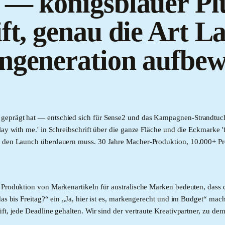
 — königsblauer Plü
ift, genau die Art L
ngeneration aufbew
geprägt hat — entschied sich für Sense2 und das Kampagnen-Strandtuch
ay with me.' in Schreibschrift über die ganze Fläche und die Eckmarke 'f
ck den Launch überdauern muss. 30 Jahre Macher-Produktion, 10.000+ Pr
 Produktion von Markenartikeln für australische Marken bedeuten, dass d
das bis Freitag?“ ein „Ja, hier ist es, markengerecht und im Budget“ mach
üft, jede Deadline gehalten. Wir sind der vertraute Kreativpartner, zu 