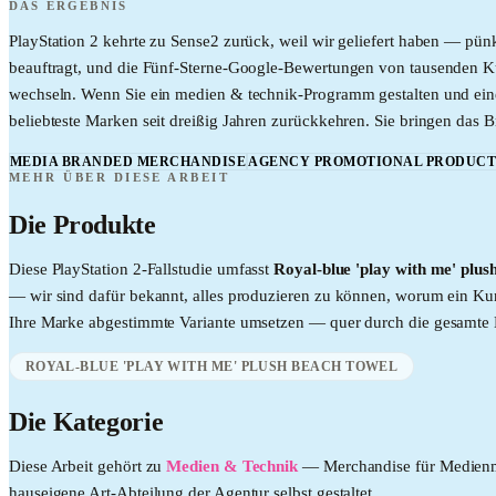
DAS ERGEBNIS
PlayStation 2 kehrte zu Sense2 zurück, weil wir geliefert haben — pün
beauftragt, und die Fünf-Sterne-Google-Bewertungen von tausenden 
wechseln. Wenn Sie ein medien & technik-Programm gestalten und einen 
beliebteste Marken seit dreißig Jahren zurückkehren. Sie bringen das B
MEDIA BRANDED MERCHANDISE
AGENCY PROMOTIONAL PRODUCT
MEHR ÜBER DIESE ARBEIT
Die Produkte
Diese
PlayStation 2
-Fallstudie umfasst
Royal-blue 'play with me' plus
— wir sind dafür bekannt, alles produzieren zu können, worum ein Kund
Ihre Marke abgestimmte Variante umsetzen — quer durch die gesamte
ROYAL-BLUE 'PLAY WITH ME' PLUSH BEACH TOWEL
Die Kategorie
Diese Arbeit gehört zu
Medien & Technik
—
Merchandise für Medienma
hauseigene Art-Abteilung der Agentur selbst gestaltet.