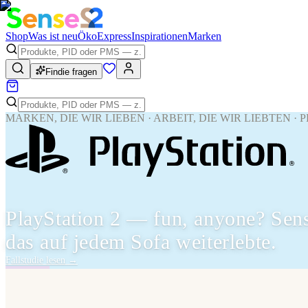
Shop
Was ist neu
Öko
Express
Inspirationen
Marken
Findie fragen
MARKEN, DIE WIR LIEBEN · ARBEIT, DIE WIR LIEBTEN ·
PlayStation 2 — fun, anyone? Sen
das auf jedem Sofa weiterlebte.
Fallstudie lesen
→