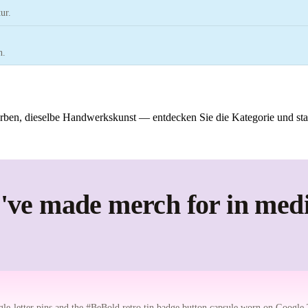
ur.
n.
Farben, dieselbe Handwerkskunst — entdecken Sie die Kategorie und star
've made merch for in med
le-letter pins and the #BeBold retro tin badge button capsule worn on Google 