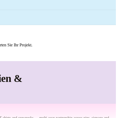
ten Sie Ihr Projekt.
ien &
T-shirts and crewnecks — multi-year partnership across pins, signage and