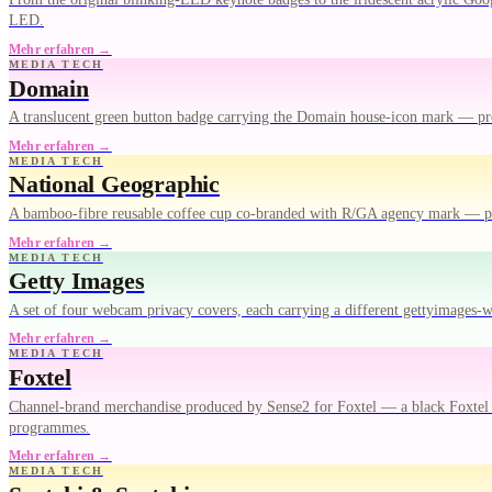
LED.
Mehr erfahren →
MEDIA TECH
Domain
A translucent green button badge carrying the Domain house-icon mark — pr
Mehr erfahren →
MEDIA TECH
National Geographic
A bamboo-fibre reusable coffee cup co-branded with R/GA agency mark — pr
Mehr erfahren →
MEDIA TECH
Getty Images
A set of four webcam privacy covers, each carrying a different gettyimages
Mehr erfahren →
MEDIA TECH
Foxtel
Channel-brand merchandise produced by Sense2 for Foxtel — a black Foxtel Ar
programmes.
Mehr erfahren →
MEDIA TECH