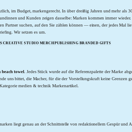
ktlich, im Budget, markengerecht. In über dreißig Jahren und mehr als 
Kundinnen und Kunden zeigen dasselbe: Marken kommen immer wieder. M
Partner suchen, auf den Sie zählen können — einen, der jedes Mal liefe
riefing. Wir setzen es um.
S
CREATIVE STUDIO MERCH
PUBLISHING BRANDED GIFTS
h beach towel
. Jedes Stück wurde auf die Referenzpalette der Marke abg
e uns bittet, die Macher, für die der Vorstellungskraft keine Grenzen g
 Kategorie
medien & technik
Markenartikel.
rken liegt genau an der Schnittstelle von redaktionellem Gespür und All