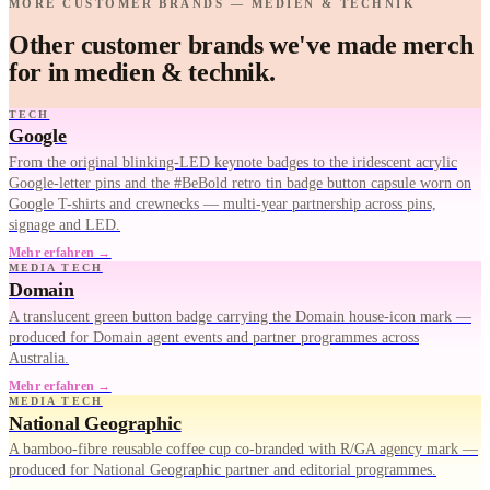
MORE CUSTOMER BRANDS — MEDIEN & TECHNIK
Other customer brands we've made merch
for in medien & technik.
TECH
Google
From the original blinking-LED keynote badges to the iridescent acrylic
Google-letter pins and the #BeBold retro tin badge button capsule worn on
Google T-shirts and crewnecks — multi-year partnership across pins,
signage and LED.
Mehr erfahren →
MEDIA TECH
Domain
A translucent green button badge carrying the Domain house-icon mark —
produced for Domain agent events and partner programmes across
Australia.
Mehr erfahren →
MEDIA TECH
National Geographic
A bamboo-fibre reusable coffee cup co-branded with R/GA agency mark —
produced for National Geographic partner and editorial programmes.