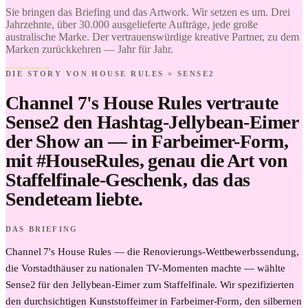
Find it.
Rules ×
Sie bringen das Briefing und das Artwork. Wir setzen es um. Drei
Love it.
Sense2.
Brand it.
Jahrzehnte, über 30.000 ausgelieferte Aufträge, jede große
Find it.
australische Marke. Der vertrauenswürdige kreative Partner, zu dem
Love it.
Marken zurückkehren — Jahr für Jahr.
Brand it.
DIE STORY VON HOUSE RULES × SENSE2
Channel 7's House Rules vertraute
Sense2 den Hashtag-Jellybean-Eimer
der Show an — in Farbeimer-Form,
mit #HouseRules, genau die Art von
Staffelfinale-Geschenk, das das
Sendeteam liebte.
DAS BRIEFING
Channel 7's House Rules — die Renovierungs-Wettbewerbssendung,
die Vorstadthäuser zu nationalen TV-Momenten machte — wählte
Sense2 für den Jellybean-Eimer zum Staffelfinale. Wir spezifizierten
den durchsichtigen Kunststoffeimer in Farbeimer-Form, den silbernen