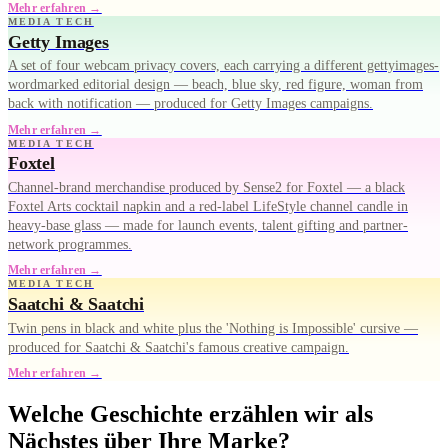
Mehr erfahren →
MEDIA TECH
Getty Images
A set of four webcam privacy covers, each carrying a different gettyimages-
wordmarked editorial design — beach, blue sky, red figure, woman from
back with notification — produced for Getty Images campaigns.
Mehr erfahren →
MEDIA TECH
Foxtel
Channel-brand merchandise produced by Sense2 for Foxtel — a black
Foxtel Arts cocktail napkin and a red-label LifeStyle channel candle in
heavy-base glass — made for launch events, talent gifting and partner-
network programmes.
Mehr erfahren →
MEDIA TECH
Saatchi & Saatchi
Twin pens in black and white plus the 'Nothing is Impossible' cursive —
produced for Saatchi & Saatchi's famous creative campaign.
Mehr erfahren →
Welche Geschichte erzählen wir als
Nächstes über Ihre Marke?