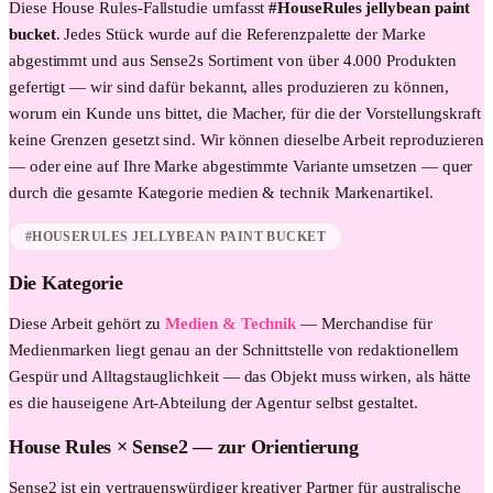
Diese
House Rules
-Fallstudie umfasst
#HouseRules jellybean paint
bucket
. Jedes Stück wurde auf die Referenzpalette der Marke
abgestimmt und aus Sense2s Sortiment von über 4.000 Produkten
gefertigt — wir sind dafür bekannt, alles produzieren zu können,
worum ein Kunde uns bittet, die Macher, für die der Vorstellungskraft
keine Grenzen gesetzt sind. Wir können dieselbe Arbeit reproduzieren
— oder eine auf Ihre Marke abgestimmte Variante umsetzen — quer
durch die gesamte Kategorie
medien & technik
Markenartikel.
#HOUSERULES JELLYBEAN PAINT BUCKET
Die Kategorie
Diese Arbeit gehört zu
Medien & Technik
—
Merchandise für
Medienmarken liegt genau an der Schnittstelle von redaktionellem
Gespür und Alltagstauglichkeit — das Objekt muss wirken, als hätte
es die hauseigene Art-Abteilung der Agentur selbst gestaltet.
House Rules
× Sense2 —
zur Orientierung
Sense2 ist ein vertrauenswürdiger kreativer Partner für australische