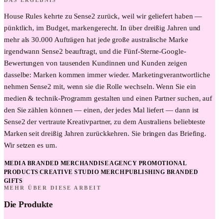
DAS ERGEBNIS
House Rules kehrte zu Sense2 zurück, weil wir geliefert haben —
pünktlich, im Budget, markengerecht. In über dreißig Jahren und
mehr als 30.000 Aufträgen hat jede große australische Marke
irgendwann Sense2 beauftragt, und die Fünf-Sterne-Google-
Bewertungen von tausenden Kundinnen und Kunden zeigen
dasselbe: Marken kommen immer wieder. Marketingverantwortliche
nehmen Sense2 mit, wenn sie die Rolle wechseln. Wenn Sie ein
medien & technik-Programm gestalten und einen Partner suchen, auf
den Sie zählen können — einen, der jedes Mal liefert — dann ist
Sense2 der vertraute Kreativpartner, zu dem Australiens beliebteste
Marken seit dreißig Jahren zurückkehren. Sie bringen das Briefing.
Wir setzen es um.
MEDIA BRANDED MERCHANDISE
AGENCY PROMOTIONAL
PRODUCTS
CREATIVE STUDIO MERCH
PUBLISHING BRANDED
GIFTS
MEHR ÜBER DIESE ARBEIT
Die Produkte