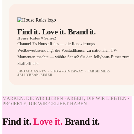
Find it. Love it. Brand it.
House Rules
× Sense2
Channel 7's House Rules — die Renovierungs-
Wettbewerbssendung, die Vorstadthäuser zu nationalen TV-
Momenten machte — wählte Sense2 für den Jellybean-Eimer zum
Staffelfinale.
BROADCAST-TV · SHOW-GIVEAWAY · FARBEIMER-
JELLYBEAN-EIMER
BRANDED
MARKEN, DIE WIR LIEBEN · ARBEIT, DIE WIR LIEBTEN ·
WORK
PROJEKTE, DIE WIR GELIEBT HABEN
WE'VE
WORK
LOVED
WE'VE
Find it.
Love it.
Brand it.
House
LOVED
Rules ×
Sense2.
House