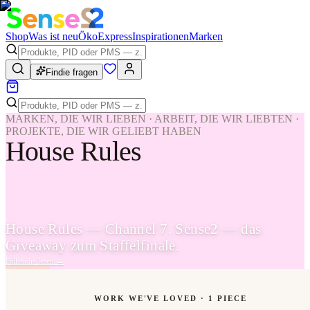
Shop
Was ist neu
Öko
Express
Inspirationen
Marken
Findie fragen
MARKEN, DIE WIR LIEBEN · ARBEIT, DIE WIR LIEBTEN ·
PROJEKTE, DIE WIR GELIEBT HABEN
House Rules
House Rules — Channel 7. Sense2 — das
Giveaway zum Staffelfinale.
Fallstudie lesen
→
WORK WE'VE LOVED ·
1
PIECE