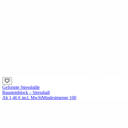
Geformte Stressbälle
Bausteinblock – Stressball
Ab
1,46 €
incl. MwSt
Mindestmenge
100