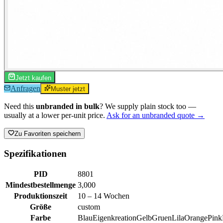
Jetzt kaufen
Anfragen
Muster jetzt
Need this
unbranded in bulk
? We supply plain stock too —
usually at a lower per-unit price.
Ask for an unbranded quote →
Zu Favoriten speichern
Spezifikationen
PID
8801
Mindestbestellmenge
3,000
Produktionszeit
10 – 14 Wochen
Größe
custom
Farbe
Blau
Eigenkreation
Gelb
Gruen
Lila
Orange
Pink