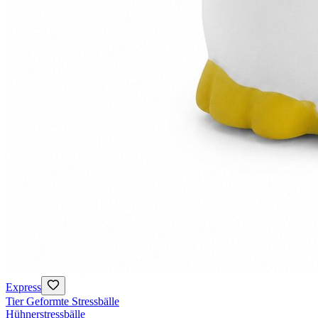
Express
Tier Geformte Stressbälle
Hühnerstressbälle