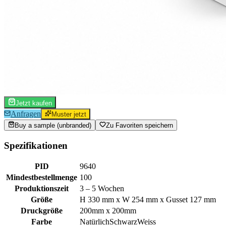
Jetzt kaufen
Anfragen
Muster jetzt
Buy a sample (unbranded)
Zu Favoriten speichern
Spezifikationen
PID
9640
Mindestbestellmenge
100
Produktionszeit
3 – 5 Wochen
Größe
H 330 mm x W 254 mm x Gusset 127 mm
Druckgröße
200mm x 200mm
Farbe
Natürlich
Schwarz
Weiss