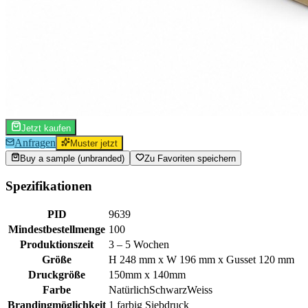
Jetzt kaufen
Anfragen
Muster jetzt
Buy a sample (unbranded)
Zu Favoriten speichern
Spezifikationen
PID
9639
Mindestbestellmenge
100
Produktionszeit
3 – 5 Wochen
Größe
H 248 mm x W 196 mm x Gusset 120 mm
Druckgröße
150mm x 140mm
Farbe
Natürlich
Schwarz
Weiss
Brandingmöglichkeit
1 farbig Siebdruck