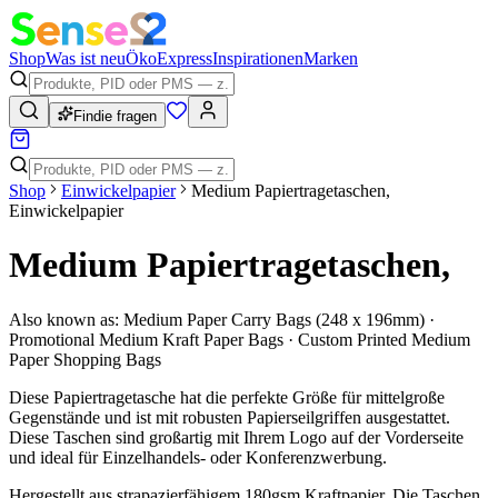
Shop
Was ist neu
Öko
Express
Inspirationen
Marken
Findie fragen
Shop
Einwickelpapier
Medium Papiertragetaschen,
Einwickelpapier
Medium Papiertragetaschen,
Also known as:
Medium Paper Carry Bags (248 x 196mm) ·
Promotional Medium Kraft Paper Bags · Custom Printed Medium
Paper Shopping Bags
Diese Papiertragetasche hat die perfekte Größe für mittelgroße
Gegenstände und ist mit robusten Papierseilgriffen ausgestattet.
Diese Taschen sind großartig mit Ihrem Logo auf der Vorderseite
und ideal für Einzelhandels- oder Konferenzwerbung.
Hergestellt aus strapazierfähigem 180gsm Kraftpapier. Die Taschen