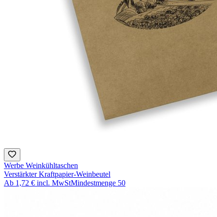
Werbe Weinkühltaschen
Verstärkter Kraftpapier-Weinbeutel
Ab
1,72 €
incl. MwSt
Mindestmenge
50