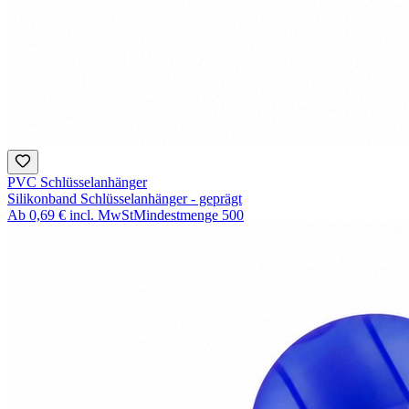
PVC Schlüsselanhänger
Silikonband Schlüsselanhänger - geprägt
Ab
0,69 €
incl. MwSt
Mindestmenge
500