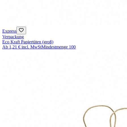
Express
Verpackung
Eco Kraft Papiertüten (groß)
Ab
1,21 €
incl. MwSt
Mindestmenge
100