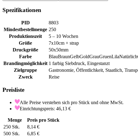
Spezifikationen
PID
8803
Mindestbestellmenge
250
Produktionszeit
5 – 10 Wochen
Größe
7x10cm + strap
Druckgröße
50x50mm
Farbe
Blau
Braun
Gelb
Gold
Grau
Gruen
Lila
Natürlich
Brandingmöglichkeit
1 farbig Siebdruck, Eingestanzt
Zielgruppe
Gastronomie, Öffentlichkeit, Staatlich, Transp
Zweck
Reise
Preisliste
Alle Preise verstehen sich pro Stück und ohne MwSt.
Einrichtungspreis: 46,13 €
Menge
Preis pro Stück
250
Stk.
8,14 €
500
Stk.
6,85 €