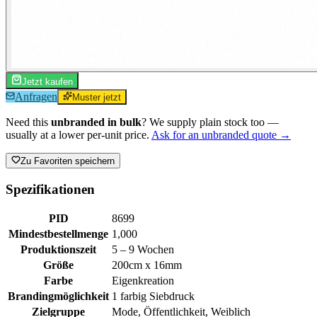
Jetzt kaufen
Anfragen
Muster jetzt
Need this
unbranded in bulk
? We supply plain stock too —
usually at a lower per-unit price.
Ask for an unbranded quote →
Zu Favoriten speichern
Spezifikationen
PID
8699
Mindestbestellmenge
1,000
Produktionszeit
5 – 9 Wochen
Größe
200cm x 16mm
Farbe
Eigenkreation
Brandingmöglichkeit
1 farbig Siebdruck
Zielgruppe
Mode, Öffentlichkeit, Weiblich