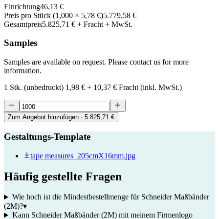
Einrichtung
46,13 €
Preis pro Stück
(
1,000
×
5,78 €
)
5.779,58 €
Gesamtpreis
5.825,71 €
+ Fracht + MwSt.
Samples
Samples are available on request. Please contact us for more
information.
1 Stk. (unbedruckt)
1,98 €
+
10,37 €
Fracht (inkl. MwSt.)
Zum Angebot hinzufügen
· 5.825,71 €
Gestaltungs-Template
tape measures_205cmX16mm.jpg
Häufig gestellte Fragen
Wie hoch ist die Mindestbestellmenge für Schneider Maßbänder
(2M)?
▾
Kann Schneider Maßbänder (2M) mit meinem Firmenlogo