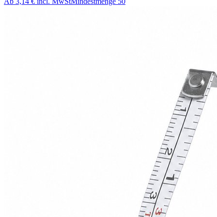
Ab
3,14 €
incl. MwSt
Mindestmenge
50