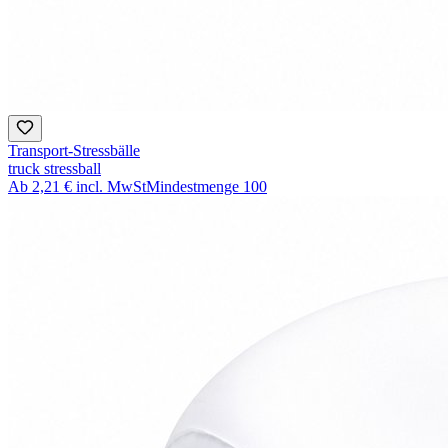
Transport-Stressbälle
truck stressball
Ab
2,21 €
incl. MwSt
Mindestmenge
100