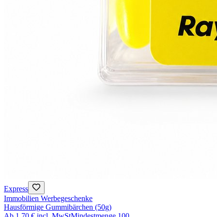
Express
Immobilien Werbegeschenke
Hausförmige Gummibärchen (50g)
Ab
1,70 €
incl. MwSt
Mindestmenge
100