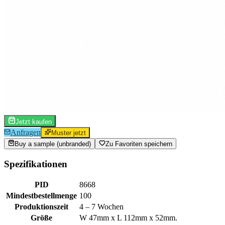
Jetzt kaufen
Anfragen
Muster jetzt
Buy a sample (unbranded)
Zu Favoriten speichern
Spezifikationen
PID
8668
Mindestbestellmenge
100
Produktionszeit
4 – 7 Wochen
Größe
W 47mm x L 112mm x 52mm.