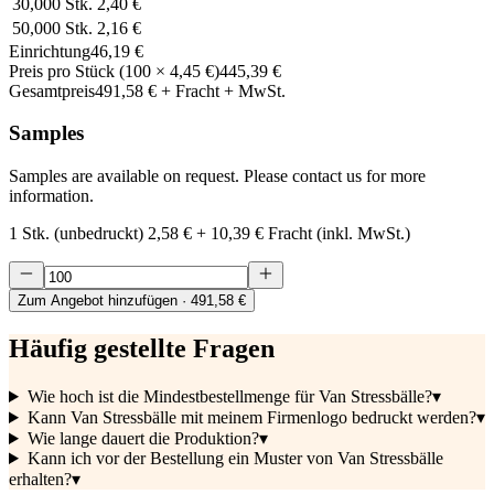
30,000
Stk.
2,40 €
50,000
Stk.
2,16 €
Einrichtung
46,19 €
Preis pro Stück
(
100
×
4,45 €
)
445,39 €
Gesamtpreis
491,58 €
+ Fracht + MwSt.
Samples
Samples are available on request. Please contact us for more
information.
1 Stk. (unbedruckt)
2,58 €
+
10,39 €
Fracht (inkl. MwSt.)
Zum Angebot hinzufügen
· 491,58 €
Häufig gestellte Fragen
Wie hoch ist die Mindestbestellmenge für Van Stressbälle?
▾
Kann Van Stressbälle mit meinem Firmenlogo bedruckt werden?
▾
Wie lange dauert die Produktion?
▾
Kann ich vor der Bestellung ein Muster von Van Stressbälle
erhalten?
▾