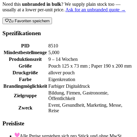
Need this
unbranded in bulk
? We supply plain stock too —
usually at a lower per-unit price.
Ask for an unbranded quote →
Zu Favoriten speichern
Spezifikationen
PID
8510
Mindestbestellmenge
5,000
Produktionszeit
9 – 14 Wochen
Größe
Pouch 125 x 73 mm ; Paper 190 x 200 mm
Druckgröße
allover pouch
Farbe
Eigenkreation
Brandingmöglichkeit
Farbiger Digitaldruck
Bildung, Firmen, Gastronomie,
Zielgruppe
Öffentlichkeit
Event, Gesundheit, Marketing, Messe,
Zweck
Reise
Preisliste
Alle Preise verstehen sich pro Stück und ohne MwSt.