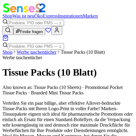
Shop
Was ist neu
Öko
Express
Inspirationen
Marken
Findie fragen
Shop
Werbe taschentücher
Tissue Packs (10 Blatt)
Werbe taschentücher
Tissue Packs (10 Blatt)
Also known as:
Tissue Packs (10 Sheets) · Promotional Pocket
Tissue Packs · Branded Mini Tissue Packs
Verteilen Sie ein paar billige, aber effektive Allover-bedruckte
Tissue-Packs mit Ihrem Logo-Print in voller Farbe! Marken-
Tissuepakete eignen sich ideal für pharmazeutische Promotions oder
einfach als Ersatz für einen Standard-Bohrflyer, da die Verpackung
sehr kostengünstig ist und dennoch eine maximale Druckfläche für
Werbeflächen für Ihre Produkte oder Dienstleistungen ermöglicht.
Ideal für Messen, Messen und Kongresse, bei denen Sie die