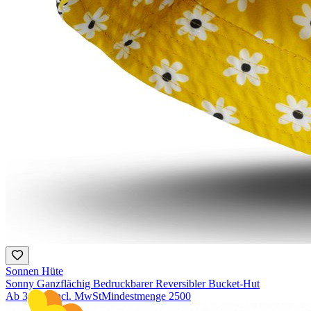
Sonnen Hüte
Sonny Ganzflächig Bedruckbarer Reversibler Bucket-Hut
Ab
3,17 €
incl. MwSt
Mindestmenge
2500