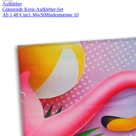
Aufkleber
Glänzende Kreis-Aufkleber-Set
Ab
1,48 €
incl. MwSt
Mindestmenge
10