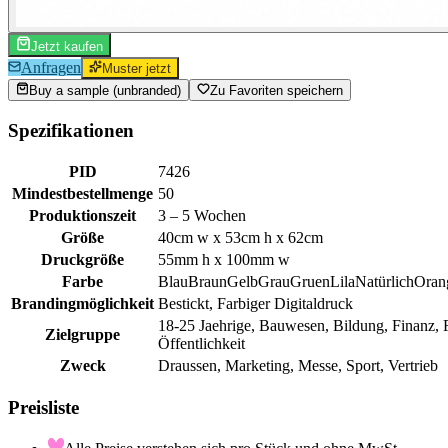
Jetzt kaufen
Anfragen
Muster jetzt
Buy a sample (unbranded)
Zu Favoriten speichern
Spezifikationen
PID
7426
Mindestbestellmenge
50
Produktionszeit
3 – 5 Wochen
Größe
40cm w x 53cm h x 62cm
Druckgröße
55mm h x 100mm w
Farbe
Blau
Braun
Gelb
Grau
Gruen
Lila
Natürlich
Oran
Brandingmöglichkeit
Bestickt, Farbiger Digitaldruck
18-25 Jaehrige, Bauwesen, Bildung, Finanz,
Zielgruppe
Öffentlichkeit
Zweck
Draussen, Marketing, Messe, Sport, Vertrieb
Preisliste