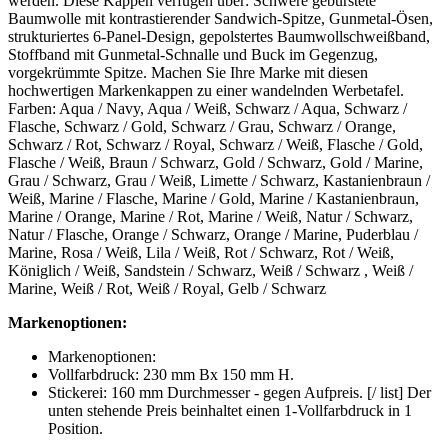
werden. Diese Kappen verfügen über: Schwere gebürstete
Baumwolle mit kontrastierender Sandwich-Spitze, Gunmetal-Ösen,
strukturiertes 6-Panel-Design, gepolstertes Baumwollschweißband,
Stoffband mit Gunmetal-Schnalle und Buck im Gegenzug,
vorgekrümmte Spitze. Machen Sie Ihre Marke mit diesen
hochwertigen Markenkappen zu einer wandelnden Werbetafel.
Farben: Aqua / Navy, Aqua / Weiß, Schwarz / Aqua, Schwarz /
Flasche, Schwarz / Gold, Schwarz / Grau, Schwarz / Orange,
Schwarz / Rot, Schwarz / Royal, Schwarz / Weiß, Flasche / Gold,
Flasche / Weiß, Braun / Schwarz, Gold / Schwarz, Gold / Marine,
Grau / Schwarz, Grau / Weiß, Limette / Schwarz, Kastanienbraun /
Weiß, Marine / Flasche, Marine / Gold, Marine / Kastanienbraun,
Marine / Orange, Marine / Rot, Marine / Weiß, Natur / Schwarz,
Natur / Flasche, Orange / Schwarz, Orange / Marine, Puderblau /
Marine, Rosa / Weiß, Lila / Weiß, Rot / Schwarz, Rot / Weiß,
Königlich / Weiß, Sandstein / Schwarz, Weiß / Schwarz , Weiß /
Marine, Weiß / Rot, Weiß / Royal, Gelb / Schwarz
Markenoptionen:
Markenoptionen:
Vollfarbdruck: 230 mm Bx 150 mm H.
Stickerei: 160 mm Durchmesser - gegen Aufpreis. [/ list] Der
unten stehende Preis beinhaltet einen 1-Vollfarbdruck in 1
Position.