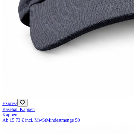
Express
Baseball Kappen
Kappen
Ab
15,73 €
incl. MwSt
Mindestmenge
50