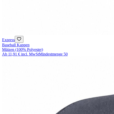
Express
Baseball Kappen
Mützen (100% Polyester)
Ab
11,91 €
incl. MwSt
Mindestmenge
50